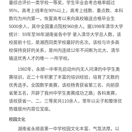
量综合评价一类学校一等奖，学生毕业会考合格率超过
95%，高考上线率在90%以上，高考上线数、重点数、本科
数均为州内第一。恢复高考以来向高校输送合格毕业生
5000余人，其中全国重点院校960余人。据1998年清华大学
统计：93年至98年湖南省各中学 录入清华大学总人数，该
校居前十位，是湘西同类学校最好的名次。该校与许多高
校保持良好的关系，是州内连续12年不间断为北大、清华
输送优秀人才的唯一 一所学校。
1982年，永顺一中率先启动州内无人问津的中学生奥
赛培训，近二十年积累了丰富的培训经验，培育了无数的
优秀选手。全国数学奥赛，该校杨青获省第三名、向前获
省第五名，开辟了我州中学生奥赛成功之路；各科奥赛，
该校获省一、二、三等奖共110余人，常年以尖子和整体优
势雄居州内首位宝座。
校园文化
湖南省永顺县第一中学校园文化丰富、气氛浓厚。以