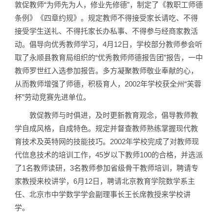
敦促教师“为师先为人，修业先修德”，制定了《教职工师德
条例》《四章约规》。规定教师不得接受家长请吃、不得
接受学生送礼、不得托家长办私事、不得参与经商家教活
动。倡导向优秀教师学习，4月12日，学校部分教师参会听
取了永顺县教育局组织的“优秀教师师德报告团”报告，一中
教师罗世红入选参加报告。多方凝聚教师敬业奉献的心，
从而教师增强了师德，积极育人，2002年学校获全州“芙蓉
杯”劳动竞赛先进单位。
敦促教师与时俱进，及时更新教育观念，倡导教师教
学自成风格，自成特色。规定并督查教师熟练掌握现代教
育技术及英特网的技能技巧。2002年学校完成了对教师现
代信息技术的培训工作，45岁以下教师100的合格，并选派
了1名教师读研，3名教师参加省级骨干教师培训，聘请专
家教授来校讲学，6月12日，聘请北京教育学院数学系主
任、北京市中学数学学会副理事长王长席教授来学校讲
学。