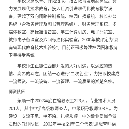
学校锐意改革、开拓进取、抢占教育发展制高点。努
力发展现代技术教育，投入巨资引进现代化教育教学设
备，建起了双向闭路控制系统、校园广播系统、校长办公
系统（含教务管理及图书管理系统）、财务管理系统、多
媒体教室、高标准语音室、学生计算机房、电子阅览室、
教师电子备课室及六间标准化实验室。2000年被评定为“湖
南省现代教育技术实验校”。目前正积极筹建校园网和教育
卫星接受系统。
学校师生正抓住西部开发的大好机遇，以满腔的热
情、高昂的斗志，团结一心进行“二次创业”，力把该校建成
一流师资、一流设备、一流管理、一流质量的湘楚名校。
师资队伍
永顺一中2002年底在编教职工223人，专业技术人员
201人，其中中学高级教师42人，中级职称教师108人。为
建设一支流不尽、挖不垮、扎根永顺一中的敬业爱岗争做
贡献的教师队伍，2002年学校坚持“三个代表”思想育师德，