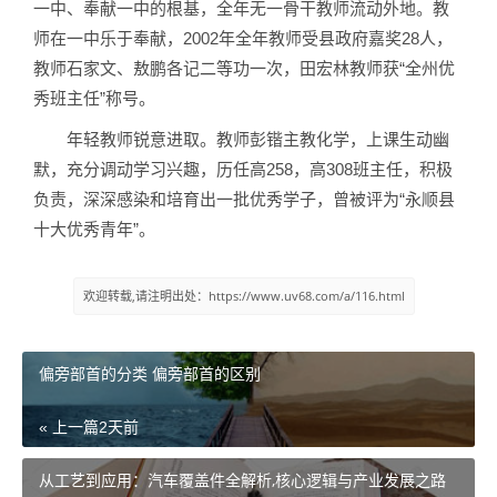
一中、奉献一中的根基，全年无一骨干教师流动外地。教
师在一中乐于奉献，2002年全年教师受县政府嘉奖28人，
教师石家文、敖鹏各记二等功一次，田宏林教师获“全州优
秀班主任”称号。
年轻教师锐意进取。教师彭锴主教化学，上课生动幽
默，充分调动学习兴趣，历任高258，高308班主任，积极
负责，深深感染和培育出一批优秀学子，曾被评为“永顺县
十大优秀青年”。
欢迎转载,请注明出处：https://www.uv68.com/a/116.html
偏旁部首的分类 偏旁部首的区别
« 上一篇
2天前
从工艺到应用：汽车覆盖件全解析,核心逻辑与产业发展之路