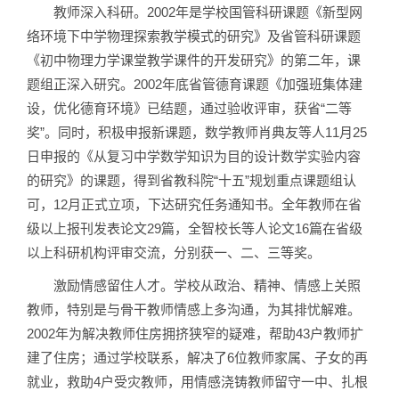
教师深入科研。2002年是学校国管科研课题《新型网
络环境下中学物理探索教学模式的研究》及省管科研课题
《初中物理力学课堂教学课件的开发研究》的第二年，课
题组正深入研究。2002年底省管德育课题《加强班集体建
设，优化德育环境》已结题，通过验收评审，获省“二等
奖”。同时，积极申报新课题，数学教师肖典友等人11月25
日申报的《从复习中学数学知识为目的设计数学实验内容
的研究》的课题，得到省教科院“十五”规划重点课题组认
可，12月正式立项，下达研究任务通知书。全年教师在省
级以上报刊发表论文29篇，全智校长等人论文16篇在省级
以上科研机构评审交流，分别获一、二、三等奖。
激励情感留住人才。学校从政治、精神、情感上关照
教师，特别是与骨干教师情感上多沟通，为其排忧解难。
2002年为解决教师住房拥挤狭窄的疑难，帮助43户教师扩
建了住房；通过学校联系，解决了6位教师家属、子女的再
就业，救助4户受灾教师，用情感浇铸教师留守一中、扎根