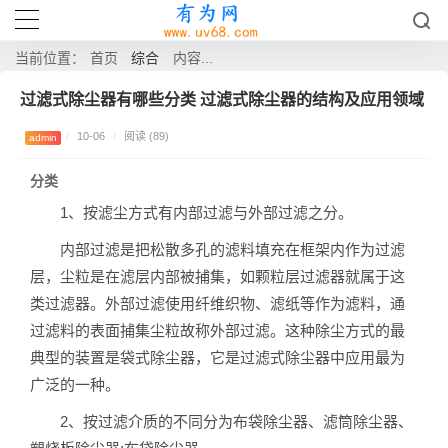
综合
当前位置：
首页
内容...
过滤式除尘器有哪些分类 过滤式除尘器的结构及应用领域
/
10-06
/
阅读 (89)
admin
分类
1、按滤尘方式有内部过滤与外部过滤之分。
内部过滤是把松散多孔的滤料填充在框架内作为过滤
层，尘粒是在滤层内部被捕集，如颗粒层过滤器就属于这
类过滤器。外部过滤使用纤维织物、滤纸等作为滤料，通
过滤料的表面捕集尘粒故称外部过滤。这种除尘方式的最
典型的装置是袋式除尘器，它是过滤式除尘器中应用最为
广泛的一种。
2、按过滤介质的不同分为布袋除尘器、滤筒除尘器、