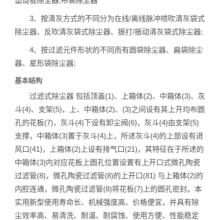
塑烧板除尘器;布袋除尘器
3、按清灰方式的不同分为在线/离线脉冲喷吹清灰袋式
除尘器、反吹清灰袋式除尘器、振打/振动清灰袋式除尘器;
4、按过滤元件形状的不同而有圆袋除尘器、扁袋除尘
器、星形袋除尘器;
基本结构
过滤式除尘器 包括顶盖(1)、上箱体(2)、中箱体(3)、灰
斗(4)、支架(5)，上、中箱体(2)、(3)之间设有其上开均布圆
孔的花板(7)，灰斗(4)下设有卸尘阀(6)，灰斗(4)由支架(5)
支撑，中箱体(3)置于灰斗(4)上，所述灰斗(4)的上部设有进
风口(41)，上箱体(2)上设有排气口(21)，其特征在于所述的
中箱体(3)内对应花板上圆孔位置设置有上开口式微孔陶瓷
过滤管(8)，微孔陶瓷过滤管(8)的上开口(81) 与上箱体(2)的
内腔连通，微孔陶瓷过滤管(8)将花板(7)上的圆孔密封。本
实用新型使用寿命长、机械强度高、价格便宜，并具有除
尘效率高、易清洗、耐温、耐腐蚀、使用方便、性能稳定