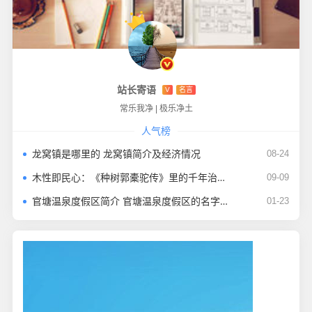
站长寄语
V
名言
常乐我净
|
极乐净土
人气榜
龙窝镇是哪里的 龙窝镇简介及经济情况
08-24
木性即民心：《种树郭橐驼传》里的千年治世智慧
09-09
官塘温泉度假区简介 官塘温泉度假区的名字由来及景区设施
01-23