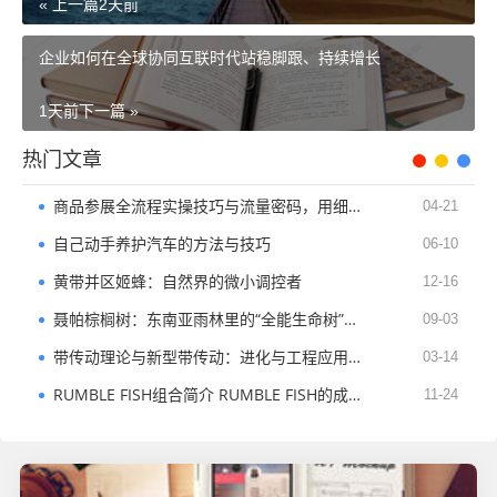
« 上一篇
2天前
企业如何在全球协同互联时代站稳脚跟、持续增长
1天前
下一篇 »
热门文章
商品参展全流程实操技巧与流量密码，用细节赢取流量与订单
04-21
自己动手养护汽车的方法与技巧
06-10
黄带并区姬蜂：自然界的微小调控者​
12-16
聂帕棕榈树：东南亚雨林里的“全能生命树”从生态守护到人文滋养
09-03
带传动理论与新型带传动：进化与工程应用全解析
03-14
RUMBLE FISH组合简介 RUMBLE FISH的成员资料及音乐作品
11-24