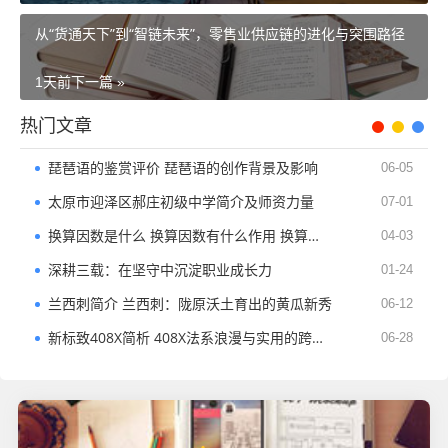
从“货通天下”到“智链未来”，零售业供应链的进化与突围路径
1天前
下一篇 »
热门文章
琵琶语的鉴赏评价 琵琶语的创作背景及影响
06-05
太原市迎泽区郝庄初级中学简介及师资力量
07-01
换算因数是什么 换算因数有什么作用 换算因数的例子
04-03
深耕三载：在坚守中沉淀职业成长力
01-24
兰西刺简介 兰西刺：陇原沃土育出的黄瓜新秀​
06-12
新标致408X简析 408X法系浪漫与实用的跨界融合
06-28