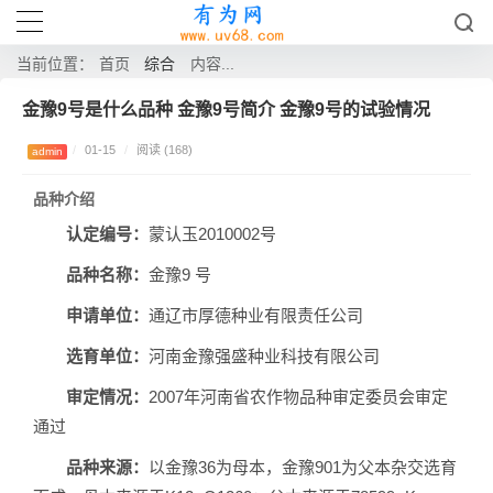
综合
当前位置：
首页
内容...
金豫9号是什么品种 金豫9号简介 金豫9号的试验情况
/
01-15
/
阅读 (168)
admin
品种介绍
认定编号：
蒙认玉2010002号
品种名称：
金豫9 号
申请单位：
通辽市厚德种业有限责任公司
选育单位：
河南金豫强盛种业科技有限公司
审定情况：
2007年河南省农作物品种审定委员会审定
通过
品种来源：
以金豫36为母本，金豫901为父本杂交选育