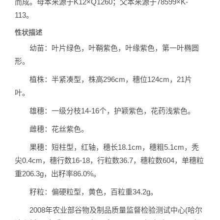
而成。母本来源于K12×Q1260；父本来源于78599×K-
113。
性状描述
幼苗：叶片绿色，叶鞘紫色，叶缘紫色，第一叶椭圆
形。
植株：半紧凑型，株高296cm，穗位124cm，21片
叶。
雄穗：一级分枝14-16个，护颖紫色，花药浅紫色。
雌穗：花丝紫色。
果穗：短柱型，红轴，穗长18.1cm，穗粗5.1cm，秃
尖0.4cm，穗行数16-18，行粒数36.7，穗粒数604，单穗粒
重206.3g，出籽率86.0%。
籽粒：偏硬粒型，黄色，百粒重34.2g。
2008年农业部谷物及制品质量监督检验测试中心(哈尔