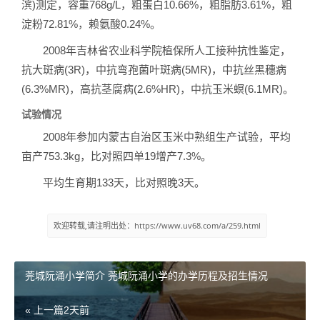
滨)测定，容重768g/L，粗蛋白10.66%，粗脂肪3.61%，粗
淀粉72.81%，赖氨酸0.24%。
2008年吉林省农业科学院植保所人工接种抗性鉴定，
抗大斑病(3R)，中抗弯孢菌叶斑病(5MR)，中抗丝黑穗病
(6.3%MR)，高抗茎腐病(2.6%HR)，中抗玉米螟(6.1MR)。
试验情况
2008年参加内蒙古自治区玉米中熟组生产试验，平均
亩产753.3kg，比对照四单19增产7.3%。
平均生育期133天，比对照晚3天。
欢迎转载,请注明出处：https://www.uv68.com/a/259.html
莞城阮涌小学简介 莞城阮涌小学的办学历程及招生情况
« 上一篇
2天前