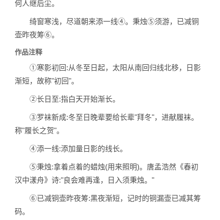
何人继后尘。
绮窗寒浅，尽道朝来添一线④。秉烛⑤须游，已减铜
壶昨夜筹⑥。
作品注释
①寒影初回:从冬至日起，太阳从南回归线北移，日影
渐短，故称"初回"。
②长日至:指白天开始渐长。
③罗袜新成:冬至日晚辈要给长辈"拜冬"，进献履袜。
称"履长之贺"。
④添一线:添加量日影的线长。
⑤秉烛:拿着点着的蜡烛(用来照明)。唐孟浩然《春初
汉中漾舟》诗:"良会难再逢，日入须秉烛。"
⑥已减铜壶昨夜筹:黑夜渐短，记时的铜漏壶已减其筹
码。