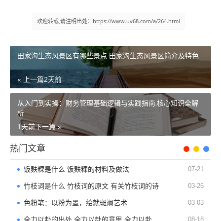
欢迎转载,请注明出处：https://www.uv68.com/a/264.html
田家沟生态风景区有哪些景点 田家沟生态风景区简介及特色
« 上一篇
2天前
从入门到实操：财务管理基础逻辑与实践指南,核心知识全解
析
1天前
下一篇 »
热门文章
饭麸粿是什么 饭麸粿的材料及做法
07-21
竹枝词是什么 竹枝词的原文 有关竹枝词的诗
03-26
色粉笔：以粉为墨，绘就斑斓艺术
03-03
全力以赴的出处 全力以赴的意思 全力以赴的近义词
08-18