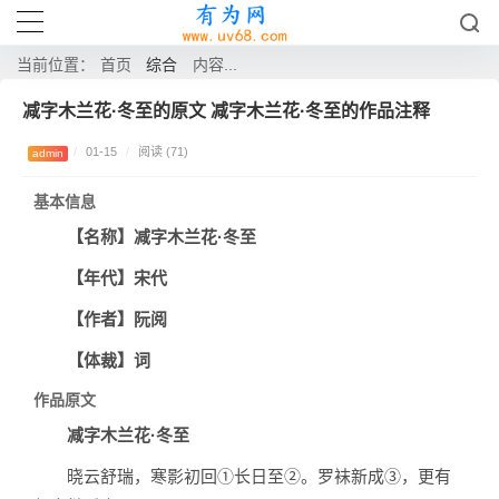
综合
当前位置：
首页
内容...
减字木兰花·冬至的原文 减字木兰花·冬至的作品注释
/
01-15
/
阅读 (71)
admin
基本信息
【名称】
减字木兰花
·冬至
【年代】
宋代
【作者】
阮阅
【体裁】
词
作品原文
减字木兰花·冬至
晓云舒瑞，寒影初回①长日至②。罗袜新成③，更有