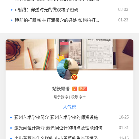
α射线：穿透时光的微观粒子密码
03-03
睡前拍打脚底 拍打涌泉穴的好处 如何拍打涌泉穴
01-23
站长寄语
V
名言
常乐我净
|
极乐净土
人气榜
鄞州艺术学校简介 鄞州艺术学校的师资设施
10-25
激光闸位计简介 激光闸位计的特点及性能如何
01-31
小齿堇菜长什么样的 小齿堇菜的生长环境及分布范围
11-16