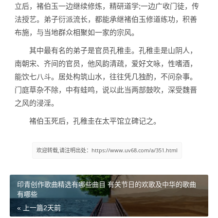
立后，褚伯玉一边继续修炼，精研道学;一边广收门徒，传
法授艺。弟子衍派流长，都能承继褚伯玉修道练功，积善
布施，与当地群众相聚如一家的宗风。
其中最有名的弟子是官员孔稚圭。孔稚圭是山阴人，
南朝宋、齐间的官员，他风韵清疏，爱好文咏，性嗜酒，
能饮七八斗。居处构筑山水，往往凭几独酌，不问杂事。
门庭草杂不除，中有蛙鸣，说以此当两部鼓吹，深受魏晋
之风的浸淫。
褚伯玉死后，孔稚圭在太平馆立碑记之。
欢迎转载,请注明出处：https://www.uv68.com/a/351.html
印青创作歌曲精选有哪些曲目 有关节日的欢歌及中华的歌曲
有哪些
« 上一篇
2天前