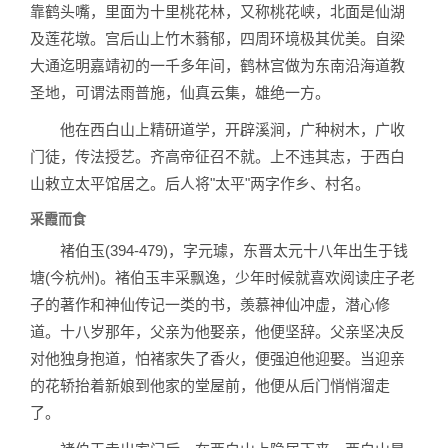
靠鹤头嘴，里面为十里桃花林，又称桃花峡，北面是仙湖
及莲花墩。宫后山上竹木蓊郁，四周环境极其优美。自梁
大通迄明嘉靖初的一千多年间，鹤林宫做为东南沿海道教
圣地，可谓法雨普施，仙真云集，雄绝一方。
他在西白山上精研道学，开辟溪涧，广种树木，广收
门徒，传法授艺。齐高帝征召不就。上不违其志，于西白
山敕立太平馆居之。后人将"太平"两字作乡、村名。
采霞而食
褚伯玉(394-479)，字元璩，东晋太元十八年出生于钱
塘(今杭州)。褚伯玉丰采飘逸，少年时候就喜欢阅读庄子老
子的著作和神仙传记一类的书，羡慕神仙冲虚，潜心修
道。十八岁那年，父亲为他娶亲，他便坚辞。父亲坚决反
对他独身抱道，怕褚家失了香火，便强迫他迎娶。当迎亲
的花轿抬着新娘到他家的堂屋前，他便从后门悄悄溜走
了。