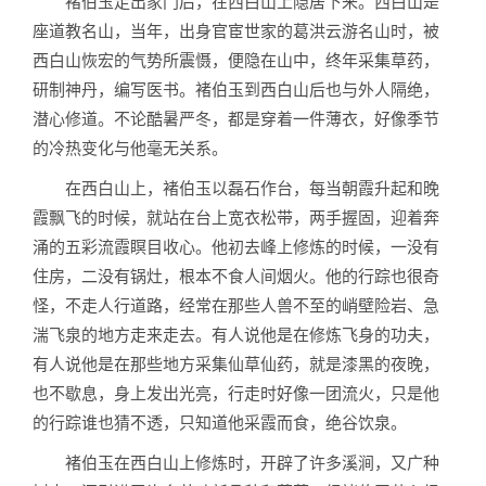
褚伯玉走出家门后，在西白山上隐居下来。西白山是
座道教名山，当年，出身官宦世家的葛洪云游名山时，被
西白山恢宏的气势所震慑，便隐在山中，终年采集草药，
研制神丹，编写医书。褚伯玉到西白山后也与外人隔绝，
潜心修道。不论酷暑严冬，都是穿着一件薄衣，好像季节
的冷热变化与他毫无关系。
在西白山上，褚伯玉以磊石作台，每当朝霞升起和晚
霞飘飞的时候，就站在台上宽衣松带，两手握固，迎着奔
涌的五彩流霞瞑目收心。他初去峰上修炼的时候，一没有
住房，二没有锅灶，根本不食人间烟火。他的行踪也很奇
怪，不走人行道路，经常在那些人兽不至的峭壁险岩、急
湍飞泉的地方走来走去。有人说他是在修炼飞身的功夫，
有人说他是在那些地方采集仙草仙药，就是漆黑的夜晚，
也不歇息，身上发出光亮，行走时好像一团流火，只是他
的行踪谁也猜不透，只知道他采霞而食，绝谷饮泉。
褚伯玉在西白山上修炼时，开辟了许多溪涧，又广种