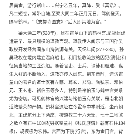
居南霍，游行诸山……兴宁乙丑年，真降，受《真诰》。
凡二短卷，常带自随;至梁大同二年正月元日，驾鹤登天，
赐号鹤林。"《支提寺图志》:"后人即其地为宫。"
梁大通二年(528年)，建在霍童山下的鹤林宫,是福建建
造最早、最具规模的道教宫观。道教传入闽东与三国孙吴
政权开发经营闽东山海资源有关。天纪年间(277-280)，孙
吴政权在境内建立温麻船屯，利用接收流放的囚犯(谪徒)和
征集当地的工匠造船。随着官吏、士兵、谪徒和避难、谋
生人群的不断涌入，道教亦传入闽东。到东晋时，造访霍
童山的著名的道士就有左慈、葛玄、郑隐、陶弘景、邓伯
元、王玄甫、褚伯玉等多人。特别是褚伯玉与鹤林宫关系
尤为密切。可见鹤林宫的兴建与褚伯玉有关联，是南北朝
道教繁荣的产物。鹤林宫遗址在今霍童中学附近，坐南朝
北，主建筑分上下两座，按道教三十六天罡，七十二地煞
之数立有石柱108根(另据霍童村《钱氏族谱》载有石柱184
根)，规模极为宏伟。宫西为下院(行宫)，东为霍门宫，背