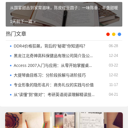
从国宴甜品到家常滋味，陈皮红豆圆子：一味陈香，半盏甜暖
1天前
下一篇 »
热门文章
DDR4价格狂飙，背后的“秘密”你知道吗？
06-28
黑龙江北奇神高科保健品有限公司简介及公司构架
12-24
Access 2007入门与应用：从零开始掌握桌面数据库实用技能
03-22
大提琴曲目练习：分阶段拆解与进阶技巧
12-02
专业形象的隐形名片：商务礼仪的实践与价值
11-17
从“读懂”到“做对”：考研英语阅读理解精读技巧与高分策略
04-21