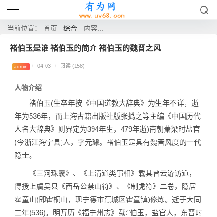
综合
当前位置：
首页
内容...
褚伯玉是谁 褚伯玉的简介 褚伯玉的魏晋之风
/
04-03
/
阅读 (158)
admin
人物介绍
褚伯玉(生卒年按《中国道教大辞典》为生年不详，逝
年为536年，而上海古籍出版社版张撝之等主编《中国历代
人名大辞典》则界定为394年生，479年逝)南朝萧梁时盐官
(今浙江海宁县)人，字元璩。褚伯玉是具有魏晋风度的一代
隐士。
《三洞珠囊》、《上清道类事相》载其曾云游访道，
得授上虞吴县《西岳公禁山符》、《制虎符》二卷，隐居
霍童山(即霍桐山，现宁德市蕉城区霍童镇)修炼。逝于大同
二年(536)。明万历《福宁州志》载:"伯玉，盐官人，东晋时