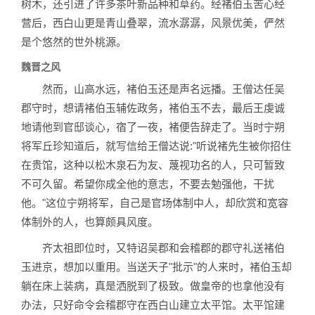
树木，还引进了许多茶叶新品种和草药。经褚伯玉苦心经
营后，西白山更是青山叠翠，流水潺潺，风景优美，俨然
是个悠然的世外桃源。
魏晋之风
然而，山高水远，褚伯玉还是声名远播。王僧达任吴
郡守时，想请褚伯玉辅佐政务，褚伯玉不去，最后王虔诚
地请他到官邸谈心，宿了一夜，褚便告辞走了。当时宁朔
将军丘珍知道后，就写信给王僧达说:"听说褚先生被你招住
在贵馆，这种以松木泉石为友、蔑视功名的人，只可暂致
不可久留。希望你成全他的意志，不要去勉强他，干扰
他。"这位宁朔将军，自己是官场体制中人，却欣赏和宽容
体制外的人，也算颇具风度。
齐太祖即位时，又特诏吴郡和会稽郡的郡守礼送褚伯
玉进京，想加以重用。当送天子"批示"的人来时，褚伯玉却
躺在床上装病，真是洒脱到了极致。做皇帝的也拿他没有
办法，只好命令会稽郡守在西白山建立太平馆。太平馆建