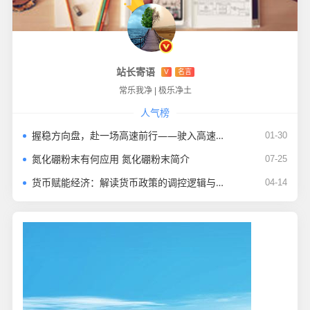
站长寄语
V
名言
常乐我净
|
极乐净土
人气榜
握稳方向盘，赴一场高速前行——驶入高速公路的安全与初心
01-30
氮化硼粉末有何应用 氮化硼粉末简介
07-25
货币赋能经济：解读货币政策的调控逻辑与时代价值
04-14