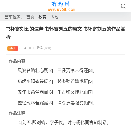
教育
当前位置：
首页
内容...
书怀寄刘五的注释 书怀寄刘五的原文 书怀寄刘五的作品赏
析
/
04-10
/
阅读 (180)
admin
作品内容
风波名路壮心残[2]，三径荒凉未得还[3]。
病起东阳衣带缓[4]，愁多骑省鬓毛斑[5]。
五年书命尘西阁[6]，千古移文愧北山[7]。
独忆琼林苦霜霰[8]，清尊岁晏强酡颜[9]。
作品注释
[1]刘五:即刘筠，字子仪，时与杨亿同官知制诰。