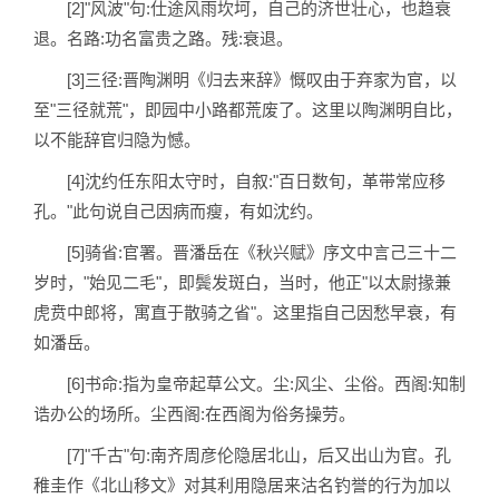
[2]"风波"句:仕途风雨坎坷，自己的济世壮心，也趋衰
退。名路:功名富贵之路。残:衰退。
[3]三径:晋陶渊明《归去来辞》慨叹由于弃家为官，以
至"三径就荒"，即园中小路都荒废了。这里以陶渊明自比，
以不能辞官归隐为憾。
[4]沈约任东阳太守时，自叙:"百日数旬，革带常应移
孔。"此句说自己因病而瘦，有如沈约。
[5]骑省:官署。晋潘岳在《秋兴赋》序文中言己三十二
岁时，"始见二毛"，即鬓发斑白，当时，他正"以太尉掾兼
虎贲中郎将，寓直于散骑之省"。这里指自己因愁早衰，有
如潘岳。
[6]书命:指为皇帝起草公文。尘:风尘、尘俗。西阁:知制
诰办公的场所。尘西阁:在西阁为俗务操劳。
[7]"千古"句:南齐周彦伦隐居北山，后又出山为官。孔
稚圭作《北山移文》对其利用隐居来沽名钓誉的行为加以