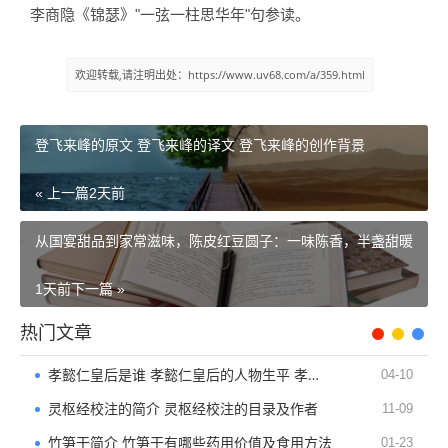
李商隐《锦瑟》"一弦一柱思华年"句参读。
欢迎转载,请注明出处：https://www.uv68.com/a/359.html
登飞来峰的原文 登飞来峰的译文 登飞来峰的创作背景
« 上一篇
2天前
从国宴甜品到家常滋味，陈皮红豆圆子：一味陈香，半盏甜暖
1天前
下一篇 »
热门文章
孝懿仁皇后是谁 孝懿仁皇后的人物生平 孝懿仁皇后的家族成员
04-10
灵枢经校注的简介 灵枢经校注的目录及作者
11-09
竹笋干简介 竹笋干有哪些药用价值及食用方法
01-23