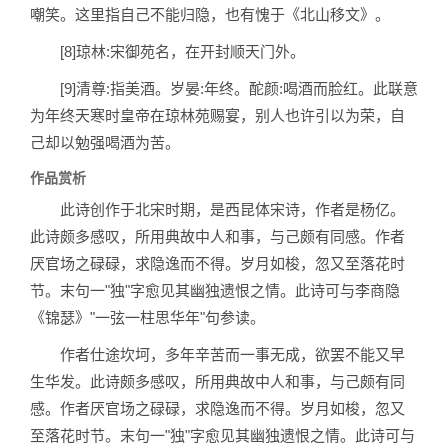
嘲笑。这里指自己不能归隐，也有愧于《北山移文》。
[8]琼林:宋御苑名，在开封顺天门外。
[9]清尊:指美酒。岁晏:年终。酡颜:喝酒而脸红。此联意
为年终天寒时皇帝在琼林苑赐宴，别人也许引以为荣，自
己却以勉强喝酒为苦。
作品赏析
此诗创作于北宋时期，是西昆体宋诗，作者是杨亿。
此诗颇多感叹，所用典故中人和事，与己颇有同感。作者
厌官场之碌碌，求隐逸而不得。岁月如梭，忽又至落花时
节。末句一"独"字愈见其幽独遗恨之情。此诗可与李商隐
《锦瑟》"一弦一柱思华年"句参读。
作者仕途坎坷，多年辛苦而一事无成，欲罢不能又早
生华发。此诗颇多感叹，所用典故中人和事，与己颇有同
感。作者厌官场之碌碌，求隐逸而不得。岁月如梭，忽又
至落花时节。末句一"独"字愈见其幽独遗恨之情。此诗可与