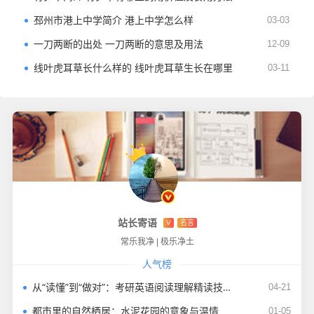
邳州市港上中学简介 港上中学怎么样
03-03
一刀两断的出处 一刀两断的意思及用法
12-09
线叶虎耳草长什么样的 线叶虎耳草生长在哪里
03-11
站长寄语
V
名言
常乐我净
|
极乐净土
人气榜
从“读懂”到“做对”：考研英语阅读理解精读技巧与高分策略
04-21
都市里的自然栖居：水泥花园的意象与温情
01-05