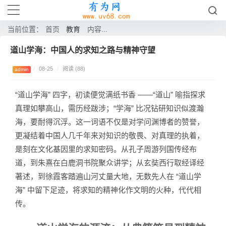
教育
当前位置：
首页
内容...
道山学海：中国人的求知之路与精神守望​
/
08-25
/
阅读 (88)
admin
“道山学海” 四字，初读便觉满纸书香 ——“道山” 喻指探求
真理如攀高山，需历经跋涉；“学海” 比况钻研知识似渡瀚
海，要耐得沉浮。这一词语不仅是对学问渊博者的赞誉，
更凝结着中国人几千年来对知识的敬畏、对真理的执着，
是刻在文化基因里的求知密码。从孔子周游列国传经布
道，到朱熹在白鹿洞书院聚众讲学；从玄奘西行取经译经
著述，到徐霞客踏遍山河丈量大地，无数先人在 “道山学
海” 中留下足迹，将求知的精神化作文明的火种，代代相
传。