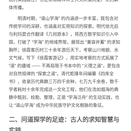
体传播。
明清时期，“道山学海” 的内涵进一步丰富，既包含对
传统学问的深耕，也涵盖对实用知识的探索。明代徐光启
与利玛窦合作翻译《几何原本》，将西方数学知识引入中
国，打破了 “学海” 的地域界限，展现出 “兼容并蓄” 的求知
胸怀；徐霞客历时三十余年游历天下，考察山川地貌、水
文气候，写下《徐霞客游记》，用实地考察的方式拓展了
“道” 的疆域 —— 不再局限于书本中的 “义理之道”，更包含
对自然规律的 “探索之道”。清代乾隆年间编纂《四库全
书》，收录历代典籍三万四千余种，七万九千余卷，数千
学者耗时十余年完成这一文化工程，他们在浩如烟海的典
籍中甄别、校勘、整理，正是 “学海泛舟” 的生动实践，也
让 “道山学海” 成为中华民族守护文化根脉的象征。
二、问道探学的足迹：古人的求知智慧与
实践