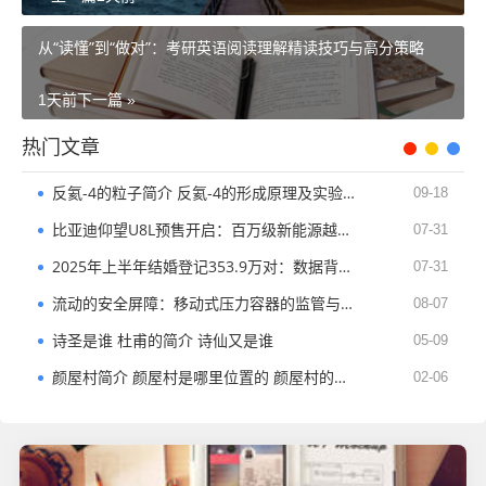
从“读懂”到“做对”：考研英语阅读理解精读技巧与高分策略
1天前
下一篇 »
热门文章
反氦-4的粒子简介 反氦-4的形成原理及实验发现
09-18
比亚迪仰望U8L预售开启：百万级新能源越野的破局者​
07-31
2025年上半年结婚登记353.9万对：数据背后的社会变迁与政策启示​
07-31
流动的安全屏障：移动式压力容器的监管与创新​
08-07
诗圣是谁 杜甫的简介 诗仙又是谁
05-09
颜屋村简介 颜屋村是哪里位置的 颜屋村的经济发展
02-06