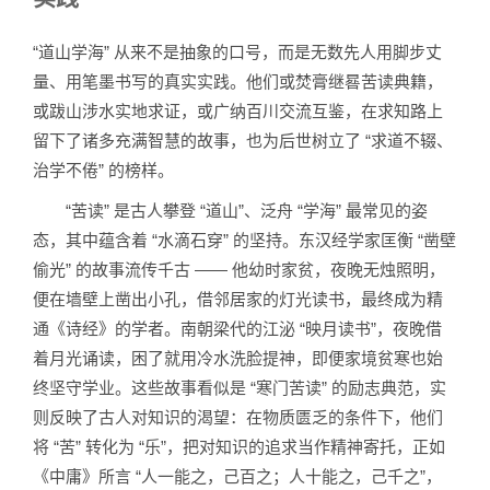
“道山学海” 从来不是抽象的口号，而是无数先人用脚步丈
量、用笔墨书写的真实实践。他们或焚膏继晷苦读典籍，
或跋山涉水实地求证，或广纳百川交流互鉴，在求知路上
留下了诸多充满智慧的故事，也为后世树立了 “求道不辍、
治学不倦” 的榜样。
“苦读” 是古人攀登 “道山”、泛舟 “学海” 最常见的姿
态，其中蕴含着 “水滴石穿” 的坚持。东汉经学家匡衡 “凿壁
偷光” 的故事流传千古 —— 他幼时家贫，夜晚无烛照明，
便在墙壁上凿出小孔，借邻居家的灯光读书，最终成为精
通《诗经》的学者。南朝梁代的江泌 “映月读书”，夜晚借
着月光诵读，困了就用冷水洗脸提神，即便家境贫寒也始
终坚守学业。这些故事看似是 “寒门苦读” 的励志典范，实
则反映了古人对知识的渴望：在物质匮乏的条件下，他们
将 “苦” 转化为 “乐”，把对知识的追求当作精神寄托，正如
《中庸》所言 “人一能之，己百之；人十能之，己千之”，