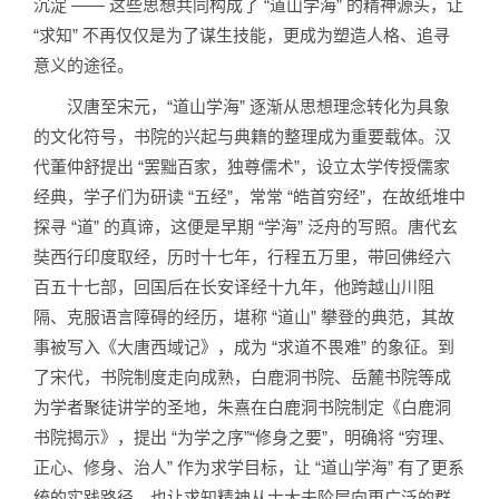
沉淀 —— 这些思想共同构成了 “道山学海” 的精神源头，让
“求知” 不再仅仅是为了谋生技能，更成为塑造人格、追寻
意义的途径。
汉唐至宋元，“道山学海” 逐渐从思想理念转化为具象
的文化符号，书院的兴起与典籍的整理成为重要载体。汉
代董仲舒提出 “罢黜百家，独尊儒术”，设立太学传授儒家
经典，学子们为研读 “五经”，常常 “皓首穷经”，在故纸堆中
探寻 “道” 的真谛，这便是早期 “学海” 泛舟的写照。唐代玄
奘西行印度取经，历时十七年，行程五万里，带回佛经六
百五十七部，回国后在长安译经十九年，他跨越山川阻
隔、克服语言障碍的经历，堪称 “道山” 攀登的典范，其故
事被写入《大唐西域记》，成为 “求道不畏难” 的象征。到
了宋代，书院制度走向成熟，白鹿洞书院、岳麓书院等成
为学者聚徒讲学的圣地，朱熹在白鹿洞书院制定《白鹿洞
书院揭示》，提出 “为学之序”“修身之要”，明确将 “穷理、
正心、修身、治人” 作为求学目标，让 “道山学海” 有了更系
统的实践路径，也让求知精神从士大夫阶层向更广泛的群