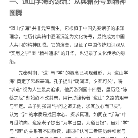
一、道山学海的源流：从典籍符号到精神
图腾
“道山学海” 并非凭空而生，它根植于中国先秦诸子的求知
理念，在历代典籍中逐渐沉淀为文化符号，最终成为中国
人共同的精神图腾。它的演变，见证了中国传统知识观从
“实用之学” 到 “精神追求” 的升华，也记录了文化传承的脉
络。
先秦时期，“道” 与 “学” 的概念已初现雏形，为 “道山学
海” 奠定了思想基础。孔子提出 “朝闻道，夕死可矣”，将
“求道” 视为人生最高追求，他周游列国十四载，虽历经 “陈
蔡之厄” 却始终不改其志，用行动诠释着 “道山” 之路的艰辛
与坚定。孟子则强调 “学问之道无他，求其放心而已矣”，
认为 “学” 的本质是找回本心、探求真理，如同在 “学海” 中
寻觅航向。道家老子提出 “为学日益，为道日损”，虽对 “学”
与 “道” 的关系有不同解读，却同样认可二者需历经积累与