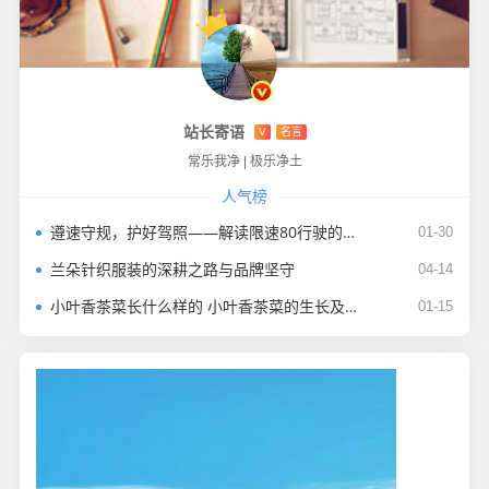
站长寄语
V
名言
常乐我净
|
极乐净土
人气榜
遵速守规，护好驾照——解读限速80行驶的处罚边界与吊销误区
01-30
兰朵针织服装的深耕之路与品牌坚守
04-14
小叶香茶菜长什么样的 小叶香茶菜的生长及繁殖方法
01-15