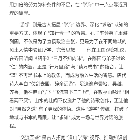
用加倍的努力弥补条件的不足，在 “学海” 中一点点靠近真
理的彼岸。
“游学” 则是古人拓展 “学海” 边界、深化 “求道” 认知的
重要方式，体现了 “知行合一” 的智慧。孔子率领弟子周游
列国，不仅是为了宣扬政治主张，更是为了在不同地域的
风土人情中验证所学、完善思想 —— 他在卫国观察礼仪，
在齐国听闻《韶乐》“三月不知肉味”，在陈国与弟子讨论
“仁” 的内涵，正是 “行万里路” 与 “读万卷书” 的结合，让
“道” 不再是书本上的教条，而成为融入生活的智慧。唐代
诗人李白 “仗剑去国，辞亲远游”，足迹遍布蜀地、吴越、
齐鲁，他在庐山写下 “飞流直下三千尺”，在敬亭山咏出 “相
看两不厌”，山水的壮阔不仅滋养了他的诗歌创作，更让他
对 “自然之道” 有了更深的体悟。这种 “游学” 传统，打破了
地域与书本的局限，让 “求知” 成为一场与世界对话的旅
程。
“交流互鉴” 是古人拓宽 “道山学海” 视野、推动知识创