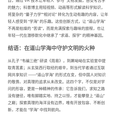
目，通过 VR 技术让年轻人 “参与” 文物发掘，感受考古学
的魅力；科普博主用短视频、动画等形式解读科学知识，
将复杂的 “量子力学”“相对论” 转化为生动有趣的内容，让年
轻人感受到 “学海” 的乐趣。这些创新方式，让 “道山学海”
不再是枯燥的 “苦读”，而是充满探索与趣味的旅程，也让
年轻一代在潜移默化中继承了 “求道、探学” 的精神基因。
结语：在道山学海中守护文明的火种
从孔子 “韦编三绝” 研读《周易》，到屠呦呦在实验室中提
取青蒿素；从玄奘西行取经的艰辛，到当代学者通过互联
网共享知识 ——“道山学海” 的形式在变，但中国人对知识
的敬畏、对真理的追求从未改变。这四个字，不仅是对学
问的形容，更是一种精神的传承：它告诉我们，求知之路
没有捷径，唯有脚踏实地、持之以恒，才能攀登上 “道山”
之巅；探索真理的海洋没有边界，唯有开放包容、不断创
新，才能在 “学海” 中找到航向。