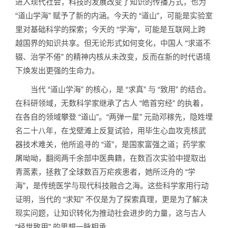
进入现代社会，科技的发展改变了知识的传播方式，也为
“道山学海” 赋予了新的内涵。今天的 “道山”，可能是实验室
里对基础科学的探索；今天的 “学海”，可能是互联网上跨
越国界的知识共享。但无论形式如何变化，中国人 “求道不
辍、治学不倦” 的精神内核从未改变，反而在新的时代语境
下焕发出更强的生命力。
当代 “道山学海” 的核心，是 “求真” 与 “致用” 的结合。
在科研领域，无数科学家继承了古人 “皓首穷经” 的执着，
在各自的领域攀登 “道山”。“两弹一星” 元勋邓稼先，隐姓埋
名二十八年，在戈壁滩上反复试验，用毕生心血攻克核武
器技术难关，他所追寻的 “道”，是国家富强之道；药学家
屠呦呦，翻阅两千余部中医典籍，在数百次实验中提取出
青蒿素，拯救了全球数百万疟疾患者，她所泛舟的 “学
海”，是传统医学与现代科技融合之海。这些科学家用行动
证明，当代的 “求知” 不仅是为了探索真理，更是为了解决
现实问题，让知识转化为推动社会进步的力量，这与古人
“经世致用” 的思想一脉相承。