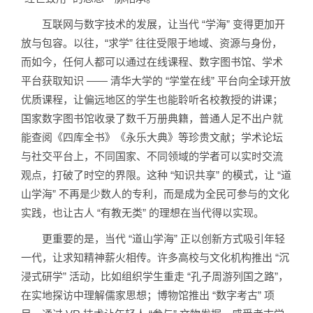
互联网与数字技术的发展，让当代 “学海” 变得更加开
放与包容。以往，“求学” 往往受限于地域、资源与身份，
而如今，任何人都可以通过在线课程、数字图书馆、学术
平台获取知识 —— 清华大学的 “学堂在线” 平台向全球开放
优质课程，让偏远地区的学生也能聆听名校教授的讲课；
国家数字图书馆收录了数千万册典籍，普通人足不出户就
能查阅《四库全书》《永乐大典》等珍贵文献；学术论坛
与社交平台上，不同国家、不同领域的学者可以实时交流
观点，打破了时空的界限。这种 “知识共享” 的模式，让 “道
山学海” 不再是少数人的专利，而是成为全民可参与的文化
实践，也让古人 “有教无类” 的理想在当代得以实现。
更重要的是，当代 “道山学海” 正以创新方式吸引年轻
一代，让求知精神薪火相传。许多高校与文化机构推出 “沉
浸式研学” 活动，比如组织学生重走 “孔子周游列国之路”，
在实地探访中理解儒家思想；博物馆推出 “数字考古” 项