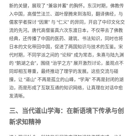
新的关键，展现了 “兼容并蓄” 的胸怀。东汉时期，佛教传
入中国，高僧竺法兰、迦叶摩腾来到洛阳，翻译佛经，与
儒家学者探讨 “因果” 与 “仁义” 的异同，开启了中印文化交
流的先河。唐代高僧鉴真六次东渡日本，不仅带去了佛教
经典，还传播了中国的医药、建筑、书法知识，同时也将
日本的文化带回中国，促进了两国知识与技术的互鉴。宋
代时期，不同学派之间的 “论辩” 成为常态，朱熹与陆九渊
的 “鹅湖之会”，围绕 “治学之方” 展开激烈讨论，虽观点不
同却相互尊重，最终推动了理学的发展。这些交流与碰
撞，让 “道山” 不再是孤立的山峰，“学海” 不再是封闭的湖
泊，而是形成了互联互通的知识网络，让真理在对话中愈
发清晰。
三、当代道山学海：在新语境下传承与创
新求知精神