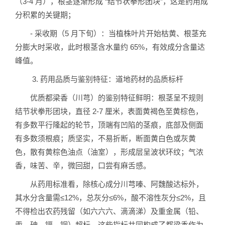
（3-4 月），根茎逐渐形成 “结节状拳形团块”，这是药用成
分积累的关键期；
- 采收期（5 月下旬）：当植株叶片开始枯黄、根茎充
分膨大时采收，此时根茎含水量约 65%，有效成分含量达
峰值。
3. 药用品质与鉴别特征：道地药材的品质标杆
优质都梁香（川芎）的鉴别特征鲜明：根茎呈不规则
结节状拳形团块，直径 2-7 厘米，表面黄褐色至黄棕色，
有多数平行隆起的轮节，顶端有凹陷的茎痕，底部及侧面
有多数须根痕；质坚实，不易折断，断面黄白色或灰黄
色，散有黄棕色油点（油室），形成层呈波状环纹；气浓
香，味苦、辛，微回甜，口尝有麻舌感。
从药用标准看，除核心成分川芎嗪、阿魏酸达标外，
其水分含量需≤12%，总灰分≤6%，酸不溶性灰分≤2%，且
不得检出农药残留（如六六六、滴滴涕）及重金属（铅、
汞、砷、镉、铜）超标，这些指标共同构成了都梁香作为