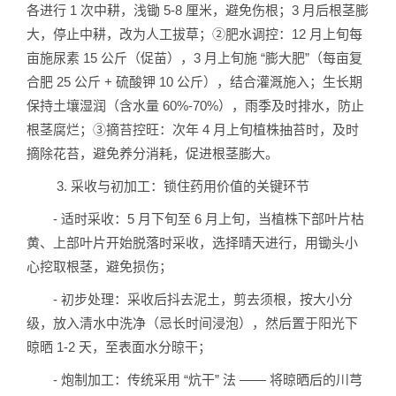
各进行 1 次中耕，浅锄 5-8 厘米，避免伤根；3 月后根茎膨
大，停止中耕，改为人工拔草；②肥水调控：12 月上旬每
亩施尿素 15 公斤（促苗），3 月上旬施 “膨大肥”（每亩复
合肥 25 公斤 + 硫酸钾 10 公斤），结合灌溉施入；生长期
保持土壤湿润（含水量 60%-70%），雨季及时排水，防止
根茎腐烂；③摘苔控旺：次年 4 月上旬植株抽苔时，及时
摘除花苔，避免养分消耗，促进根茎膨大。
3. 采收与初加工：锁住药用价值的关键环节
- 适时采收：5 月下旬至 6 月上旬，当植株下部叶片枯
黄、上部叶片开始脱落时采收，选择晴天进行，用锄头小
心挖取根茎，避免损伤；
- 初步处理：采收后抖去泥土，剪去须根，按大小分
级，放入清水中洗净（忌长时间浸泡），然后置于阳光下
晾晒 1-2 天，至表面水分晾干；
- 炮制加工：传统采用 “炕干” 法 —— 将晾晒后的川芎