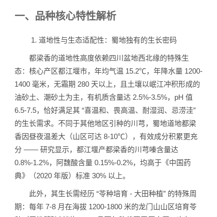
一、品种核心特性解析
1. 道地性与生态适配性：蜀地独有的生长密码
都梁香的道地性高度依赖四川盆地西北缘的特殊生
态：核心产区都江堰市，年均气温 15.2℃，年降水量 1200-
1400 毫米，无霜期 280 天以上，且土壤以岷江冲积形成的
油砂土、潮砂土为主，有机质含量达 2.5%-3.5%，pH 值
6.5-7.5，恰好满足其 “喜温和、畏高温、耐湿润、忌涝洼”
的生长需求。不同于其他地区引种的川芎，蜀地道地都梁
香因昼夜温差大（山区可达 8-10℃），有效成分积累更充
分 —— 研究显示，都江堰产都梁香的川芎嗪含量达
0.8%-1.2%，阿魏酸含量 0.15%-0.2%，均高于《中国药
典》（2020 年版）标准 30% 以上。
此外，其生长需经历 “苓种培育 - 大田种植” 的特殊周
期：每年 7-8 月在海拔 1200-1800 米的龙门山山区培育苓