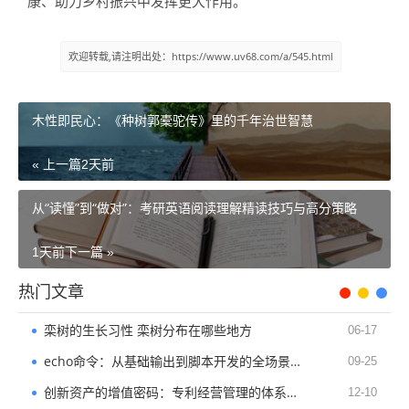
康、助力乡村振兴中发挥更大作用。
欢迎转载,请注明出处：https://www.uv68.com/a/545.html
木性即民心：《种树郭橐驼传》里的千年治世智慧
« 上一篇
2天前
从“读懂”到“做对”：考研英语阅读理解精读技巧与高分策略
1天前
下一篇 »
热门文章
栾树的生长习性 栾树分布在哪些地方
06-17
echo命令：从基础输出到脚本开发的全场景指南
09-25
创新资产的增值密码：专利经营管理的体系搭建与价值变现
12-10