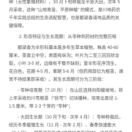
种（无性繁殖材料），10 月下旬移栽至平原大田，次年 5
月采收，这种 “山地育苗、平原种植” 的模式，是川地药农
千年实践总结的生态适配智慧，也是都梁香道地品质的关
键保障。
2. 形态特征与生长周期：从苓种到药材的完整历程
都梁香为伞形科藁本属多年生草本植物，株高 40-60
厘米，茎直立中空，表面有纵沟；叶片为二至三回羽状全
裂，小叶 3-5 对，边缘有不整齐缺刻；复伞形花序顶生，
花白色，花期 4-5 月，果期 5-6 月（但药用部位为根茎，通
常不待结果即采收）。其生长周期可分为三阶段：
- 苓种培育期（7-10 月）：在山区选择向阳缓坡地，将
上年采收的川芎根茎（“抚芎”）切块播种，培育出直径 1-
1.5 厘米、带 2-3 个芽的 “苓种”；
- 大田生长期（10 月下旬 - 次年 4 月）：苓种移栽后，
经历冬季缓慢生长（11 月 - 次年 2 月）、春季快速膨大