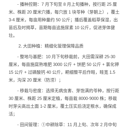
- 播种控期：7 月下旬至 8 月上旬播种，按行距 25 厘
米、株距 20 厘米穴播，每穴放 1 块苓种（芽朝上），覆土
3-4 厘米，每亩用种量约 50 公斤；播后覆盖稻草保湿，出
苗后及时揭草，苗期每亩追施尿素 10 公斤，促进芽体健
壮。
2. 大田种植：精细化管理保障品质
- 整地与基肥：10 月下旬移栽前，大田需深耕 25-30
厘米，每亩施腐熟堆肥 3000 公斤 + 饼肥 50 公斤 + 氯化钾
15 公斤 + 过磷酸钙 40 公斤，耙细整平后作畦，畦宽 1.5
米，沟深 20 厘米（防涝）；
- 移栽与密度：选择无病虫害、芽饱满的苓种，按行距
30 厘米、株距 25 厘米定植，每亩栽 8000-9000 株；移栽
时芽尖高出土面 1-2 厘米，覆土压实后浇定根水，确保成
活；
- 田间管理：①中耕除草：11 月上旬、次年 2 月中旬