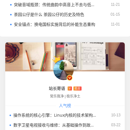
突破音域瓶颈：传统曲韵中高音上不去与低音下不来的解决指南
11-21
茶园公仔是什么 茶园公仔的历史及特色
01-15
安全锚点：换电国标实施背后的补能生态重构
11-01
站长寄语
V
名言
常乐我净
|
极乐净土
人气榜
操作系统的核心引擎：Linux内核的技术架构与生态价值
10-13
数字卫星电视接收与维修：从基础操作到故障排查，全程详解
03-22