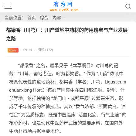
综合
当前位置：
首页
内容...
都梁香（川芎）：川产道地中药材的药用瑰宝与产业发展
之路
/
09-14
/
阅读 (172)
admin
“都梁香” 之名，最早见于《本草纲目》对川芎的记
载：“川芎，蜀地者佳，呼为都梁香。” 作为 “川药” 体系中
极具代表性的道地药材，都梁香（学名：川芎，Ligusticum
chuanxiong Hort.）核心产区集中在四川都江堰、彭州、什
邡等地，依托独特的 “龙门山 - 成都平原” 过渡带生态，形
成了千年传承的种植技艺。其以 “香气浓郁、断面黄白、油
性足” 为品质标志，既是中医临床 “活血化瘀、行气止痛” 的
核心药材，也是现代中医药产业链的重要原料，在国内外
中药材市场占据重要地位。