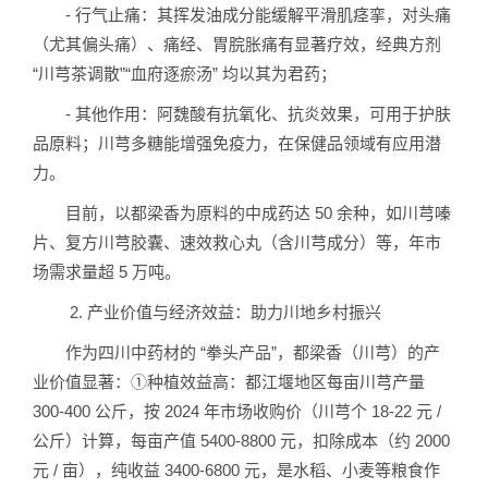
- 行气止痛：其挥发油成分能缓解平滑肌痉挛，对头痛
（尤其偏头痛）、痛经、胃脘胀痛有显著疗效，经典方剂
“川芎茶调散”“血府逐瘀汤” 均以其为君药；
- 其他作用：阿魏酸有抗氧化、抗炎效果，可用于护肤
品原料；川芎多糖能增强免疫力，在保健品领域有应用潜
力。
目前，以都梁香为原料的中成药达 50 余种，如川芎嗪
片、复方川芎胶囊、速效救心丸（含川芎成分）等，年市
场需求量超 5 万吨。
2. 产业价值与经济效益：助力川地乡村振兴
作为四川中药材的 “拳头产品”，都梁香（川芎）的产
业价值显著：①种植效益高：都江堰地区每亩川芎产量
300-400 公斤，按 2024 年市场收购价（川芎个 18-22 元 /
公斤）计算，每亩产值 5400-8800 元，扣除成本（约 2000
元 / 亩），纯收益 3400-6800 元，是水稻、小麦等粮食作