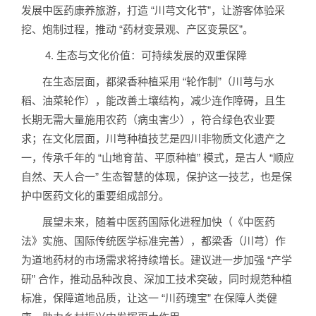
发展中医药康养旅游，打造 “川芎文化节”，让游客体验采
挖、炮制过程，推动 “药材变景观、产区变景区”。
4. 生态与文化价值：可持续发展的双重保障
在生态层面，都梁香种植采用 “轮作制”（川芎与水
稻、油菜轮作），能改善土壤结构，减少连作障碍，且生
长期无需大量施用农药（病虫害少），符合绿色农业要
求；在文化层面，川芎种植技艺是四川非物质文化遗产之
一，传承千年的 “山地育苗、平原种植” 模式，是古人 “顺应
自然、天人合一” 生态智慧的体现，保护这一技艺，也是保
护中医药文化的重要组成部分。
展望未来，随着中医药国际化进程加快（《中医药
法》实施、国际传统医学标准完善），都梁香（川芎）作
为道地药材的市场需求将持续增长。建议进一步加强 “产学
研” 合作，推动品种改良、深加工技术突破，同时规范种植
标准，保障道地品质，让这一 “川药瑰宝” 在保障人类健