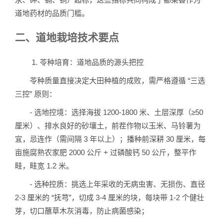
道地药材的品质门槛。
二、道地栽培技术要点
1. 苓种培育：道地品质的源头把控
苓种质量直接决定大田种植的成败，需严格遵循 “三选
三控” 原则：
- 选地控境：选择海拔 1200-1800 米、土层深厚（≥50
厘米）、排水良好的砂壤土，前茬作物以玉米、马铃薯为
宜，忌连作（需间隔 3 年以上）；播种前深耕 30 厘米，每
亩施腐熟农家肥 2000 公斤 + 过磷酸钙 50 公斤，整平作
畦，畦宽 1.2 米。
- 选种控质：挑选上年采收的无病虫害、无损伤、直径
2-3 厘米的 “抚芎”，切成 3-4 厘米的块，每块带 1-2 个健壮
芽，切口蘸草木灰消毒，防止病菌感染；