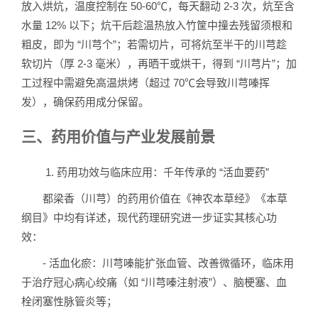
放入烘炕，温度控制在 50-60℃，每天翻动 2-3 次，炕至含
水量 12% 以下；炕干后趁温热放入竹筐中撞去残留须根和
粗皮，即为 “川芎个”；若需切片，可将炕至半干的川芎趁
软切片（厚 2-3 毫米），再晒干或烘干，得到 “川芎片”；加
工过程中需避免高温烘烤（超过 70℃会导致川芎嗪挥
发），确保药用成分保留。
三、药用价值与产业发展前景
1. 药用功效与临床应用：千年传承的 “活血要药”
都梁香（川芎）的药用价值在《神农本草经》《本草
纲目》中均有详述，现代药理研究进一步证实其核心功
效：
- 活血化瘀：川芎嗪能扩张血管、改善微循环，临床用
于治疗冠心病心绞痛（如 “川芎嗪注射液”）、脑梗塞、血
栓闭塞性脉管炎等；