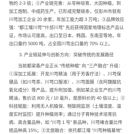
物的 2-3 倍；②产业链完善：从苓种培育、大田种植，到
加工炮制、中成药生产，已形成完整链条，仅彭州市就有
川芎加工企业 20 余家，年加工能力超 3 万吨；③品牌效应
强：“都江堰川芎”“什邡川芎” 先后获得国家地理标志产品认
证，市场认可度高，出口至日本、韩国、东南亚等地，年
出口量约 5000 吨，占全国川芎出口量的 70% 以上。
3. 产业链延伸与创新方向：突破传统的发展路径
当前都梁香产业正从 “传统种植” 向 “三产融合” 升级：
①深加工拓展：开发川芎精油（用于芳香疗法）、川芎保
健品（如川芎茶、川芎口服液）、川芎面膜（含阿魏酸抗
氧化成分）等产品，提升附加值，例如某企业生产的川芎
精油，售价达 800 元 / 10 毫升，是原料价的 40 倍以上；②
科技赋能：利用无人机植保、物联网监测（土壤湿度、温
度实时监控）提升种植效率；通过分子育种技术培育抗
病、高含量品种，如 “川芎 1 号” 新品种，川芎嗪含量比传
统品种高 15%；③文旅融合：依托都江堰 “川芎种植基地”