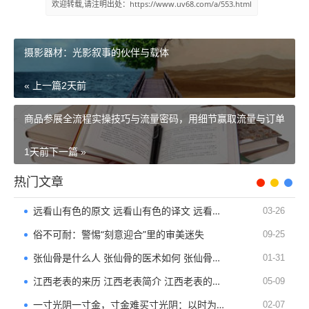
欢迎转载,请注明出处：https://www.uv68.com/a/553.html
摄影器材：光影叙事的伙伴与载体
« 上一篇
2天前
商品参展全流程实操技巧与流量密码，用细节赢取流量与订单
1天前
下一篇 »
热门文章
远看山有色的原文 远看山有色的译文 远看山有色的作品简析
03-26
俗不可耐：警惕“刻意迎合”里的审美迷失
09-25
张仙骨是什么人 张仙骨的医术如何 张仙骨的简介
01-31
江西老表的来历 江西老表简介 江西老表的历史
05-09
一寸光阴一寸金，寸金难买寸光阴：以时为尺，赴岁月之约
02-07