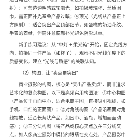
射）：可营造透明感或轮廓光，如拍摄玻璃杯、丝质围
巾，需正面补光避免产品过暗；④顶光（光线从产品正上
方照射）：适合突出产品顶部细节，如蛋糕的奶油花纹、
手表的表盘，但需注意底部补光避免阴影过重。
新手练习建议：从 “单灯 + 柔光箱” 开始，固定光线方
向，拍摄同一件产品（如杯子），观察不同光线角度下的
质感变化，建立 “光线与质感” 的关联认知。
（2）构图：让 “卖点更突出”
商业摄影的构图，核心是 “突出产品卖点”，而非追求
艺术化的复杂构图，以下是高频实用构图法：①中心构图
（产品位于画面中心，适合电商主图，直接吸引视线，如
手机、口红的正面图）；②对角线构图（产品沿画面对角
线摆放，适合长条状产品，如围巾、酒瓶，增加画面动
感）；③三分法构图（将产品或核心卖点放在三分线交
点，如人像商业摄影中模特的眼睛在交点处，产品摄影中