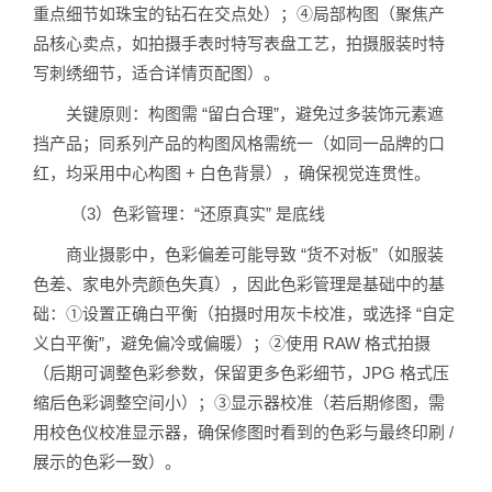
重点细节如珠宝的钻石在交点处）；④局部构图（聚焦产
品核心卖点，如拍摄手表时特写表盘工艺，拍摄服装时特
写刺绣细节，适合详情页配图）。
关键原则：构图需 “留白合理”，避免过多装饰元素遮
挡产品；同系列产品的构图风格需统一（如同一品牌的口
红，均采用中心构图 + 白色背景），确保视觉连贯性。
（3）色彩管理：“还原真实” 是底线
商业摄影中，色彩偏差可能导致 “货不对板”（如服装
色差、家电外壳颜色失真），因此色彩管理是基础中的基
础：①设置正确白平衡（拍摄时用灰卡校准，或选择 “自定
义白平衡”，避免偏冷或偏暖）；②使用 RAW 格式拍摄
（后期可调整色彩参数，保留更多色彩细节，JPG 格式压
缩后色彩调整空间小）；③显示器校准（若后期修图，需
用校色仪校准显示器，确保修图时看到的色彩与最终印刷 /
展示的色彩一致）。