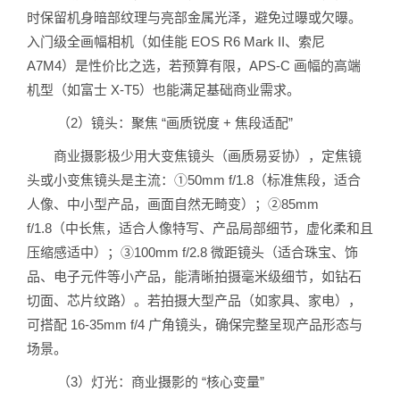
时保留机身暗部纹理与亮部金属光泽，避免过曝或欠曝。
入门级全画幅相机（如佳能 EOS R6 Mark II、索尼
A7M4）是性价比之选，若预算有限，APS-C 画幅的高端
机型（如富士 X-T5）也能满足基础商业需求。
（2）镜头：聚焦 “画质锐度 + 焦段适配”
商业摄影极少用大变焦镜头（画质易妥协），定焦镜
头或小变焦镜头是主流：①50mm f/1.8（标准焦段，适合
人像、中小型产品，画面自然无畸变）；②85mm
f/1.8（中长焦，适合人像特写、产品局部细节，虚化柔和且
压缩感适中）；③100mm f/2.8 微距镜头（适合珠宝、饰
品、电子元件等小产品，能清晰拍摄毫米级细节，如钻石
切面、芯片纹路）。若拍摄大型产品（如家具、家电），
可搭配 16-35mm f/4 广角镜头，确保完整呈现产品形态与
场景。
（3）灯光：商业摄影的 “核心变量”