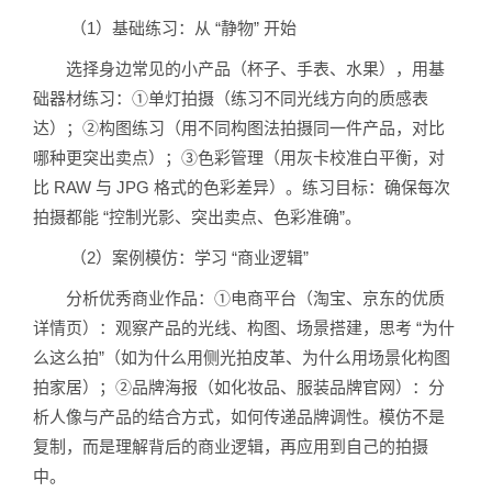
（1）基础练习：从 “静物” 开始
选择身边常见的小产品（杯子、手表、水果），用基
础器材练习：①单灯拍摄（练习不同光线方向的质感表
达）；②构图练习（用不同构图法拍摄同一件产品，对比
哪种更突出卖点）；③色彩管理（用灰卡校准白平衡，对
比 RAW 与 JPG 格式的色彩差异）。练习目标：确保每次
拍摄都能 “控制光影、突出卖点、色彩准确”。
（2）案例模仿：学习 “商业逻辑”
分析优秀商业作品：①电商平台（淘宝、京东的优质
详情页）：观察产品的光线、构图、场景搭建，思考 “为什
么这么拍”（如为什么用侧光拍皮革、为什么用场景化构图
拍家居）；②品牌海报（如化妆品、服装品牌官网）：分
析人像与产品的结合方式，如何传递品牌调性。模仿不是
复制，而是理解背后的商业逻辑，再应用到自己的拍摄
中。