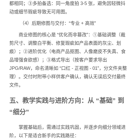
都相同；③多拍备选：同一角度拍 3-5 张，避免因轻微抖
动或细节瑕疵导致无可用图。
（4）后期修图与交付：“专业 + 高效”
商业修图的核心是 “优化而非篡改”：①基础调整（裁
剪尺寸、调整白平衡、修复瑕疵如产品表面的灰尘、划
痕）；②进阶优化（电商产品抠图、人像磨皮不失真、食
品增强食欲感）；③格式导出（按客户要求导出
JPG/RAW，命名清晰如 “口红 - 正视图 - 01”，分文件夹整
理）。交付时附带小样供客户确认，确认无误后交付最终
文件。
五、教学实践与进阶方向：从 “基础” 到
“细分”
掌握基础后，需通过实践巩固，并逐步向细分领域进
阶，以下是适合新手的实践路径：