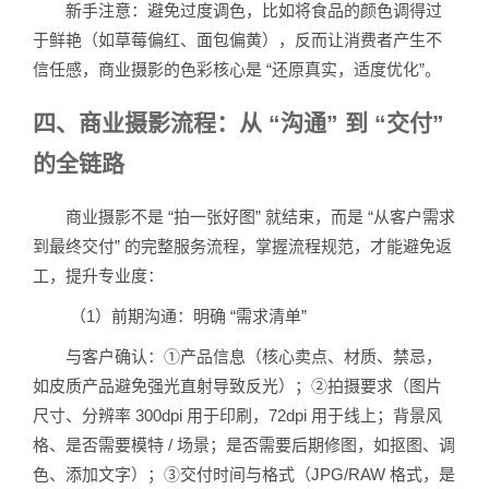
新手注意：避免过度调色，比如将食品的颜色调得过
于鲜艳（如草莓偏红、面包偏黄），反而让消费者产生不
信任感，商业摄影的色彩核心是 “还原真实，适度优化”。
四、商业摄影流程：从 “沟通” 到 “交付”
的全链路
商业摄影不是 “拍一张好图” 就结束，而是 “从客户需求
到最终交付” 的完整服务流程，掌握流程规范，才能避免返
工，提升专业度：
（1）前期沟通：明确 “需求清单”
与客户确认：①产品信息（核心卖点、材质、禁忌，
如皮质产品避免强光直射导致反光）；②拍摄要求（图片
尺寸、分辨率 300dpi 用于印刷，72dpi 用于线上；背景风
格、是否需要模特 / 场景；是否需要后期修图，如抠图、调
色、添加文字）；③交付时间与格式（JPG/RAW 格式，是