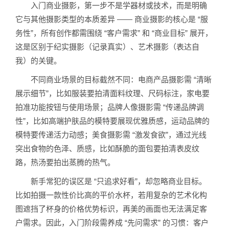
入门商业摄影，第一步不是学器材或技术，而是明确
它与其他摄影类型的本质差异 —— 商业摄影的核心是 “服
务性”，所有创作都需围绕 “客户需求” 和 “商业目标” 展开，
这是区别于纪实摄影（记录真实）、艺术摄影（表达自
我）的关键。
不同商业场景的目标截然不同：电商产品摄影需 “清晰
展示细节”，比如服装要拍清面料纹理、尺码标注，家电要
拍准功能按钮与使用场景；品牌人像摄影需 “传递品牌调
性”，比如高端护肤品的模特要展现优雅质感，运动品牌的
模特要传递活力动感；美食摄影需 “激发食欲”，通过光线
突出食物的色泽、质感，比如酥脆的面包要拍清表皮纹
路，热汤要拍出蒸腾的热气。
新手常犯的误区是 “只追求好看”，却忽略商业目标。
比如拍摄一款性价比高的平价水杯，若用复杂的艺术化构
图遮挡了杯身的价格优势标识，再美的画面也无法满足客
户需求。因此，入门阶段需养成 “先问需求” 的习惯：客户