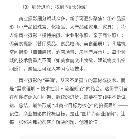
（3）细分进阶：找到 “擅长领域”
商业摄影细分领域众多，新手可逐步聚焦：①产品摄
影（小产品如珠宝、化妆品，大产品如家电、家具）；②
人像商业摄影（模特拍摄、企业形象照、亲子商业照）；
③美食摄影（餐厅菜品、食品电商、美食画册）；④建筑
空间摄影（商铺装修、酒店场景、房地产展示）。每个领
域的技术侧重点不同（如美食需突出食欲，建筑需突出空
间感），聚焦后可深入学习专项技术。
商业摄影的 “基础”，从来不是孤立的器材或技术，而
是 “需求理解 + 技术控制 + 流程规范” 的结合。这份导引旨
在帮你搭建入门框架，后续的进步，需要在实践中不断试
错、总结，最终形成 “以商业目标为核心” 的拍摄思维 ——
记住，商业摄影的终极目标，是让 “图片为商业服务”，让
每一张照片都能帮客户解决问题、创造价值。