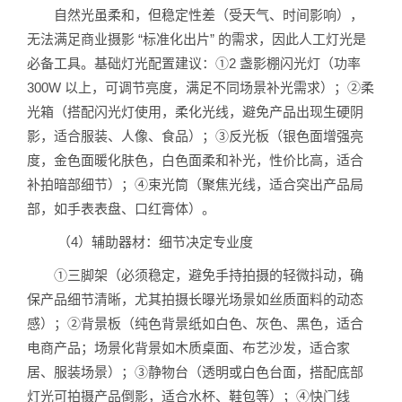
自然光虽柔和，但稳定性差（受天气、时间影响），
无法满足商业摄影 “标准化出片” 的需求，因此人工灯光是
必备工具。基础灯光配置建议：①2 盏影棚闪光灯（功率
300W 以上，可调节亮度，满足不同场景补光需求）；②柔
光箱（搭配闪光灯使用，柔化光线，避免产品出现生硬阴
影，适合服装、人像、食品）；③反光板（银色面增强亮
度，金色面暖化肤色，白色面柔和补光，性价比高，适合
补拍暗部细节）；④束光筒（聚焦光线，适合突出产品局
部，如手表表盘、口红膏体）。
（4）辅助器材：细节决定专业度
①三脚架（必须稳定，避免手持拍摄的轻微抖动，确
保产品细节清晰，尤其拍摄长曝光场景如丝质面料的动态
感）；②背景板（纯色背景纸如白色、灰色、黑色，适合
电商产品；场景化背景如木质桌面、布艺沙发，适合家
居、服装场景）；③静物台（透明或白色台面，搭配底部
灯光可拍摄产品倒影，适合水杯、鞋包等）；④快门线