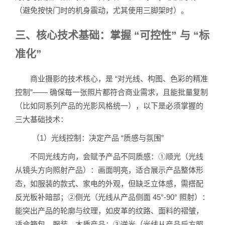
（避免按快门时的机身震动，尤其使用三脚架时）。
三、核心技术基础：掌握 “可控性” 与 “标
准化”
商业摄影的技术核心，是 “对光线、构图、色彩的精准
控制”—— 确保每一张照片都符合商业需求，且能批量复制
（比如同系列产品的光影风格统一），以下是必须掌握的
三大基础技术：
（1）光线控制：决定产品 “质感与氛围”
不同光线方向，会赋予产品不同质感：①顺光（光线
从镜头方向照射产品）：画面明亮，适合展示产品整体形
态，如服装的款式、家电的外观，但缺乏立体感，需搭配
反光板补暗部；②侧光（光线从产品侧面 45°-90° 照射）：
能突出产品的轮廓与纹理，如皮革的纹路、面料的褶皱，
适合箱包、服装、木质产品；③逆光（光线从产品后方照