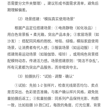
否需要分文件夹整理）。建议形成书面需求清单，避免后
期理解偏差。
（2）场景搭建：“模拟真实使用场景”
根据产品定位搭建场景：①电商静物（如化妆品）：
用白色背景板 + 柔光箱，突出产品本身；②家居场景（如
沙发）：搭配同风格的抱枕、地毯、绿植，模拟家庭使用
场景，让消费者有代入感；③服装场景（如运动服）：可
搭建简易运动场景（如瑜伽垫、哑铃），或用纯色背景搭
配模特动态，传递活力感。场景搭建原则：“简洁不杂乱”，
所有元素都为突出产品服务，而非喧宾夺主。
（3）拍摄执行：“试拍 - 调整 - 确认”
①试拍：先拍 1-2 张样片，检查光线是否均匀、卖点
是否突出、色彩是否准确，与客户确认样片风格，避免批
量拍摄后返工；②批量拍摄：同系列产品保持光影、构图
一致，比如拍摄 10 款口红，每款的角度、灯光位置、背景