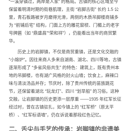
“一溪穿镇过，两岸是人家” 的格局。古镇的核心区域至今
保留着明清时期的街巷肌理，主街 “岩脚古街” 长约 1.5 公
里，青石板路被岁月磨得光滑，两侧的木质吊脚楼商铺多
为 “前铺后宅” 结构，门面上方的雕花窗棂、门楣上的老字
号牌匾（如 “鼎盛昌”“荣和祥”），仍能看出当年的商贸繁
华。
历史上的岩脚镇，不仅是商贸重镇，还是文化交融的
“小熔炉”。因往来商人多来自湖南、湖北、四川等地，古镇
逐渐形成了 “多省风俗共生” 的特色：建筑上，既有贵州本
地的吊脚楼，也有湖广风格的封火山墙；饮食上，麻辣口
味与清淡汤品并存；节庆时，除了贵州传统的苗族跳花
节，还保留着湖北 “玩龙灯”、四川 “划旱船” 的习俗。这种
交融，让岩脚镇的历史更添一层厚重 ——1935 年红军长征
经过时，曾在古镇驻扎，如今镇上的 “红军桥”（原太平
桥）、“红军标语墙”，仍在诉说着那段红色记忆。
二、舌尖与手艺的传承：岩脚镇的非遗美