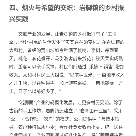
四、烟火与希望的交织：岩脚镇的乡村振
兴实践
文旅产业的发展，让岩脚镇的乡村振兴有了 “主引
擎”，也让村民的生活发生了实实在在的变化。在岩脚镇的
太和村，曾经的荒山坡如今种满了桃树、李树，每到春
天，桃花、李花盛开，吸引游客前来赏花；秋天果实成熟
时，游客可以亲手采摘，村民们则通过 “采摘 + 销售” 增加
收入。太和村村民王大姐说：“以前种玉米，一亩地年收入
才几千块，现在种果树，加上游客采摘，一亩地能赚一万
多，日子比以前好多了。”
“岩脚面” 产业的规模化发展，让更多村民受益。除了
古街的手工作坊，岩脚镇还建立了 “岩脚面产业园”，采用
“公司 + 合作社 + 农户” 的模式：公司提供种子与技术指
导，农户种植优质小麦；合作社负责收购小麦，统一送往
产业园加工；产业园则通过标准化生产，将岩脚面销往贵