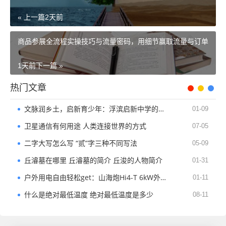
« 上一篇
2天前
商品参展全流程实操技巧与流量密码，用细节赢取流量与订单
1天前
下一篇 »
热门文章
文脉润乡土，启新育少年：浮滨启新中学的育人之路
01-09
卫星通信有何用途 人类连接世界的方式
07-05
二字大写怎么写 “贰”字三种不同写法
05-09
丘濬墓在哪里 丘濬墓的简介 丘浚的人物简介
01-31
户外用电自由轻松get：山海炮Hi4-T 6kW外放电全攻略
01-11
什么是绝对最低温度 绝对最低温度是多少
08-11