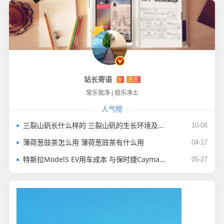
站长寄语
V
名言
常乐我净
|
极乐净土
人气榜
三裂山矾长什么样的 三裂山矾的生长环境及分布范围
10-06
薄荷葱豉茶怎么用 薄荷葱豉茶有什么用
04-17
特斯拉ModelS EV用车成本 与保时捷Cayman对比差多少
05-27