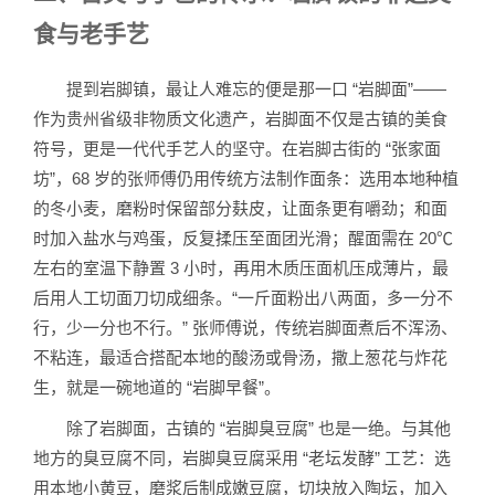
食与老手艺
提到岩脚镇，最让人难忘的便是那一口 “岩脚面”——
作为贵州省级非物质文化遗产，岩脚面不仅是古镇的美食
符号，更是一代代手艺人的坚守。在岩脚古街的 “张家面
坊”，68 岁的张师傅仍用传统方法制作面条：选用本地种植
的冬小麦，磨粉时保留部分麸皮，让面条更有嚼劲；和面
时加入盐水与鸡蛋，反复揉压至面团光滑；醒面需在 20℃
左右的室温下静置 3 小时，再用木质压面机压成薄片，最
后用人工切面刀切成细条。“一斤面粉出八两面，多一分不
行，少一分也不行。” 张师傅说，传统岩脚面煮后不浑汤、
不粘连，最适合搭配本地的酸汤或骨汤，撒上葱花与炸花
生，就是一碗地道的 “岩脚早餐”。
除了岩脚面，古镇的 “岩脚臭豆腐” 也是一绝。与其他
地方的臭豆腐不同，岩脚臭豆腐采用 “老坛发酵” 工艺：选
用本地小黄豆，磨浆后制成嫩豆腐，切块放入陶坛，加入