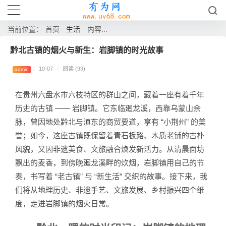
生活
当前位置：
首页
内容...
黔北古镇的烟火与新生：岩脚镇的时光故事
/
10-07
/
阅读 (99)
admin
在贵州六盘水市六枝特区的群山之间，藏着一座有着千年
历史的古镇 —— 岩脚镇。它东临廻龙溪，西靠乌蒙山余
脉，曾因地处黔北与滇东的商贸要道，享有 “小荆州” 的美
誉；如今，这座古镇既保留着青石板路、木质老铺的古朴
风貌，又因非遗美食、文旅融合焕发新活力。从清晨面坊
飘出的麦香，到傍晚廻龙溪畔的炊烟，岩脚镇用自己的节
奏，书写着 “老古镇” 与 “新生活” 交织的故事。接下来，我
们将从地理历史、非遗手艺、文旅发展、乡村振兴四个维
度，走进岩脚镇的烟火日常。