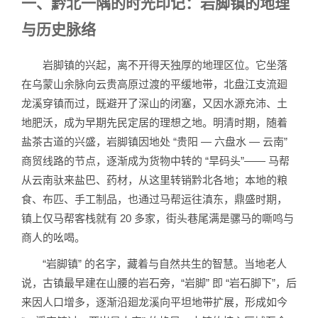
一、黔北一隅的时光印记：岩脚镇的地理
与历史脉络
岩脚镇的兴起，离不开得天独厚的地理区位。它坐落
在乌蒙山余脉向云贵高原过渡的平缓地带，北盘江支流廻
龙溪穿镇而过，既避开了深山的闭塞，又因水源充沛、土
地肥沃，成为早期先民定居的理想之地。明清时期，随着
盐茶古道的兴盛，岩脚镇因地处 “贵阳 — 六盘水 — 云南”
商贸线路的节点，逐渐成为货物中转的 “旱码头”—— 马帮
从云南驮来盐巴、药材，从这里转销黔北各地；本地的粮
食、布匹、手工制品，也通过马帮运往滇东，鼎盛时期，
镇上仅马帮客栈就有 20 多家，街头巷尾满是骡马的嘶鸣与
商人的吆喝。
“岩脚镇” 的名字，藏着与自然共生的智慧。当地老人
说，古镇最早建在山腰的岩石旁，“岩脚” 即 “岩石脚下”，后
来因人口增多，逐渐沿廻龙溪向平坦地带扩展，形成如今