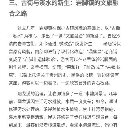
三、古街与溪水的新生：岩脚镇的文旅融
合之路
过去几年，岩脚镇在保护古镇风貌的基础上，以 “古街
+ 溪水” 为核心，走出了一条 “文旅融合” 的新路子。曾经冷
清的岩脚古街，如今通过 “微改造” 焕发新生 —— 老店铺保
留原有风貌，内部却进行了现代化改造：“鼎盛昌” 老商铺
变成了 “岩脚非遗体验馆”，游客可以在这里体验岩脚面的
制作过程，亲手揉面、切面；“荣和祥” 旧址改成了 “古镇书
店”，书架上摆满关于贵州历史、民俗的书籍，窗边还设有
茶座，游客可以一边看书，一边欣赏窗外的青石板路。
廻龙溪的治理，让岩脚镇多了一道 “水韵风景”。几年
前，廻龙溪因生活污水排放，水质一度变差；如今，通过
修建污水处理站、沿岸种植水生植物、禁止排污等措施，
溪水重新变得清澈，岸边还修建了步行栈道与观景台。每
到周末，游客们沿着栈道散步，看溪水潺潺流过，偶尔有