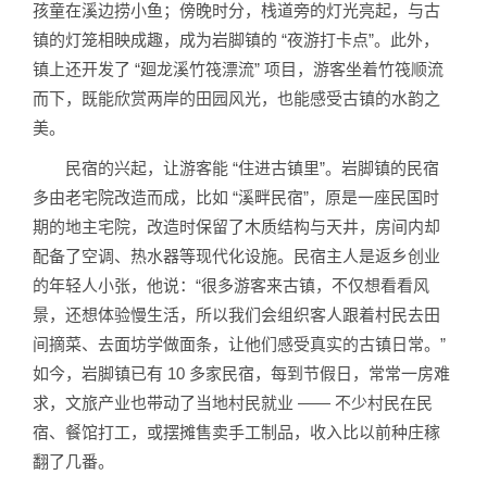
孩童在溪边捞小鱼；傍晚时分，栈道旁的灯光亮起，与古
镇的灯笼相映成趣，成为岩脚镇的 “夜游打卡点”。此外，
镇上还开发了 “廻龙溪竹筏漂流” 项目，游客坐着竹筏顺流
而下，既能欣赏两岸的田园风光，也能感受古镇的水韵之
美。
民宿的兴起，让游客能 “住进古镇里”。岩脚镇的民宿
多由老宅院改造而成，比如 “溪畔民宿”，原是一座民国时
期的地主宅院，改造时保留了木质结构与天井，房间内却
配备了空调、热水器等现代化设施。民宿主人是返乡创业
的年轻人小张，他说：“很多游客来古镇，不仅想看看风
景，还想体验慢生活，所以我们会组织客人跟着村民去田
间摘菜、去面坊学做面条，让他们感受真实的古镇日常。”
如今，岩脚镇已有 10 多家民宿，每到节假日，常常一房难
求，文旅产业也带动了当地村民就业 —— 不少村民在民
宿、餐馆打工，或摆摊售卖手工制品，收入比以前种庄稼
翻了几番。