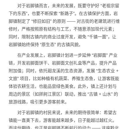
对于岩脚镇而言，未来的发展，既要守护好 “老祖宗留
下的东西”，也要不断探索 “新路子”。在古镇保护方面，岩
脚镇制定了 “修旧如旧” 的原则 —— 对古街的老建筑进行维
修时，严格按照原有结构与工艺，不随意添加现代元素；
同时，限制古镇内的商业过度开发，避免 “千镇一面”，让
岩脚镇始终保持 “原生态” 的古镇风貌。
在产业发展上，岩脚镇计划进一步延伸 “岩脚面” 产业
链，开发岩脚面饼干、岩脚面文创礼盒等产品，提升产品
附加值；同时，依托廻龙溪的生态资源，发展 “生态农业 +
文旅” 项目，比如种植有机蔬菜、养殖生态鱼，让游客既能
体验农耕生活，也能品尝绿色美食。此外，镇上还计划与
周边的景区（如牂牁江景区）联动，推出 “古镇 + 山水” 的
旅游线路，吸引更多游客前来。
对于岩脚镇的村民来说，未来的期待很简单：希望古
镇能一直美下去，游客能越来越多，日子能越过越红火。
而这份期待，也正是岩脚镇不断前行的动力 —— 这座黔北