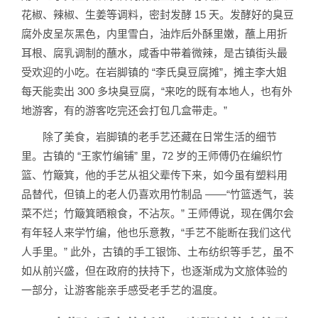
花椒、辣椒、生姜等调料，密封发酵 15 天。发酵好的臭豆
腐外皮呈灰黑色，内里雪白，油炸后外酥里嫩，蘸上用折
耳根、腐乳调制的蘸水，咸香中带着微辣，是古镇街头最
受欢迎的小吃。在岩脚镇的 “李氏臭豆腐摊”，摊主李大姐
每天能卖出 300 多块臭豆腐，“来吃的既有本地人，也有外
地游客，有的游客吃完还会打包几盒带走。”
除了美食，岩脚镇的老手艺还藏在日常生活的细节
里。古镇的 “王家竹编铺” 里，72 岁的王师傅仍在编织竹
篮、竹簸箕，他的手艺从祖父辈传下来，如今虽有塑料用
品替代，但镇上的老人仍喜欢用竹制品 ——“竹篮透气，装
菜不烂；竹簸箕晒粮食，不沾灰。” 王师傅说，现在偶尔会
有年轻人来学竹编，他也乐意教，“手艺不能断在我们这代
人手里。” 此外，古镇的手工银饰、土布纺织等手艺，虽不
如从前兴盛，但在政府的扶持下，也逐渐成为文旅体验的
一部分，让游客能亲手感受老手艺的温度。