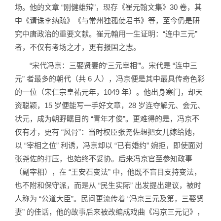
场。他的文章 “刚健雄辩”，现存《崔元翰文集》30 卷，其
中《请诛李纳疏》《与常州独孤使君书》等，至今仍是研
究中唐政治的重要文献。崔元翰用一生证明：“连中三元”
者，不仅有考场之才，更有报国之志。
“宋代冯京：三娶贤妻的‘三元宰相’”。宋代是 “连中三
元” 者最多的朝代（共 6 人），冯京便是其中最具传奇色彩
的一位（宋仁宗皇祐元年，1049 年）。他出身寒门，却天
资聪颖，15 岁便能写一手好文章，28 岁连夺解元、会元、
状元，成为朝野瞩目的 “青年才俊”。更难得的是，冯京不
仅有才，更有 “风骨”：当时权臣张尧佐想把女儿嫁给她，
以 “宰相之位” 利诱，冯京却以 “已有婚约” 婉拒，即使面对
张尧佐的打压，也始终不妥协。后来冯京官至参知政事
（副宰相），在 “王安石变法” 中，他既不盲目支持变法，
也不附和保守派，而是从 “民生实际” 出发提出建议，被时
人称为 “公道大臣”。民间更流传着 “冯京三元及第，三娶贤
妻” 的佳话，他的故事后来被改编成戏曲《冯京三元记》，