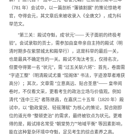
（781 年）会试中，以一篇剖析 “藩镇割据” 的策论惊艳考
官，夺得会元，其文章后来被收录入《全唐文》，成为科
举范文。
“第三关：殿试夺魁，成‘状元’—— 天子面前的终极考
验”。会试录取的贡士，需参加由皇帝亲自主持的殿试（明
清时期多在紫禁城太和殿举行），这是科举的最后一关，
也是最具不确定性的一关。殿试不淘汰考生，仅排名次，
但要夺得第一名 “状元”，需 “过五关斩六将”：首先，卷面需
“字迹工整”（明清殿试尤重 “馆阁体” 书法，字迹潦草者难获
高分）；其次，文章需 “立意高远、贴合圣意”—— 皇帝阅
卷时，不仅看文采，更看考生的政治立场与价值观。例如
清代 “连中三元” 者陈继昌，在嘉庆二十五年（1820 年）殿
试中，以 “勤政爱民、轻徭薄赋” 为核心的策论，契合刚即
位的道光帝 “整顿吏治” 的需求，最终被钦点为状元。更难
得的是，殿试排名常受 “朝堂势力”“地域平衡” 等因素影响，
能在这种复杂环境中夺魁，足见考生的综合素养之高。