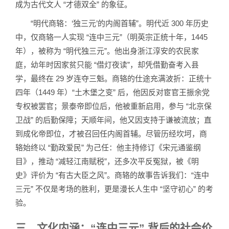
成为古代文人 “才德双全” 的象征。
“明代商辂：‘独三元’的内阁首辅”。明代近 300 年历史
中，仅商辂一人实现 “连中三元”（明英宗正统十年，1445
年），被称为 “明代独三元”。他出身浙江淳安的农民家
庭，幼年时因家贫只能 “借灯夜读”，却凭借勤奋考入县
学，最终在 29 岁连夺三魁。商辂的仕途充满波折：正统十
四年（1449 年）“土木堡之变” 后，他因反对宦官王振余党
专权被罢官；景泰帝即位后，他被重新启用，参与 “北京保
卫战” 的后勤保障；天顺年间，他又因支持于谦被流放；直
到成化帝即位，才被召回任内阁首辅。尽管历经坎坷，商
辂始终以 “勤政爱民” 为己任：他主持修订《宋元通鉴纲
目》，推动 “减轻江南赋税”，还多次平反冤狱，被《明
史》评价为 “有古大臣之风”。商辂的故事告诉我们：“连中
三元” 不仅是考场的胜利，更是漫长人生中 “坚守初心” 的考
验。
三、文化内涵：“连中三元” 背后的社会价