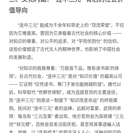
值导向
“连中三元” 能成为千余年科举史上的 “顶流荣誉”，不仅
因为它难度高，更因为它承载着古代社会的核心价值 ——
对知识的尊重、对公平的追求、对 “学而优则仕” 的信仰，
这些价值塑造了古代文人的精神世界，也影响了中国社会
的发展轨迹。
“对知识的极致尊重：‘万般皆下品，惟有读书高’的体
现”。在古代社会，“连中三元” 是对 “知识价值” 的最高认可
—— 它证明 “仅凭读书，寒门子弟也能跨越阶层”。唐代以
后，科举取代 “世卿世禄制”，成为选拔官员的主要途径，
而 “连中三元” 则是这一制度下 “知识改变命运” 的终极案
例。民间对 “连中三元” 者的追捧，远超对富豪、武将的崇
拜：每当有 “三元及第” 者出现，地方官府会为其修建 “三元
坊”“状元楼”，百姓会自发沿街庆祝，甚至将其事迹编入话
本、戏曲，让 “读书成才” 的观念深入人心。这种对知识的