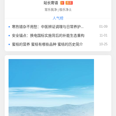
站长寄语
V
名言
常乐我净
|
极乐净土
人气榜
寒热错杂不用愁：中医辨证调理与日常养护指南
01-09
安全锚点：换电国标实施背后的补能生态重构
11-01
蜜桔的营养 蜜桔有哪些品种 蜜桔的历史简介
10-25