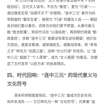
“对‘仕以行道’的信仰：文人‘修身齐家治国平天下’的终
极目标”。古代文人读书，不仅为 “做官”，更为 “行道”——
通过做官实现 “治国平天下” 的理想。“连中三元” 者作为科
举制度的 “最优生者”，被视为 “行道” 的最佳人选 —— 朝廷
会对他们委以重任，百姓也对他们寄予厚望。从唐代崔元
翰 “直言削藩”，到宋代冯京 “公道执政”，再到明代商辂 “勤
政爱民”，多数 “连中三元” 者都没有辜负这份期望：他们在
为官后，或直言敢谏，或体恤民生，或推动改革，将 “考场
之才” 转化为 “治国之能”。这种 “仕以行道” 的信仰，让 “连
中三元” 超越了 “个人荣誉”，成为 “文人报国” 的象征，也塑
造了古代官员 “以民为本” 的执政理念。
四、时代回响：“连中三元” 的现代意义与
文化符号
清末科举制度废除后，“连中三元” 虽成为历史名词，
却并未消失 —— 它已转化为一种 “文化符号”，代表着 “追