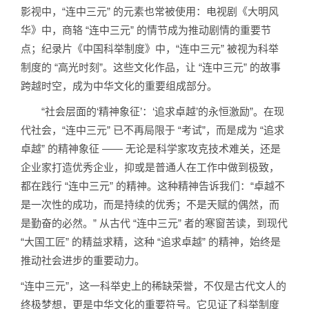
影视中，“连中三元” 的元素也常被使用：电视剧《大明风
华》中，商辂 “连中三元” 的情节成为推动剧情的重要节
点；纪录片《中国科举制度》中，“连中三元” 被视为科举
制度的 “高光时刻”。这些文化作品，让 “连中三元” 的故事
跨越时空，成为中华文化的重要组成部分。
“社会层面的‘精神象征’：‘追求卓越’的永恒激励”。在现
代社会，“连中三元” 已不再局限于 “考试”，而是成为 “追求
卓越” 的精神象征 —— 无论是科学家攻克技术难关，还是
企业家打造优秀企业，抑或是普通人在工作中做到极致，
都在践行 “连中三元” 的精神。这种精神告诉我们：“卓越不
是一次性的成功，而是持续的优秀；不是天赋的偶然，而
是勤奋的必然。” 从古代 “连中三元” 者的寒窗苦读，到现代
“大国工匠” 的精益求精，这种 “追求卓越” 的精神，始终是
推动社会进步的重要动力。
“连中三元”，这一科举史上的稀缺荣誉，不仅是古代文人的
终极梦想，更是中华文化的重要符号。它见证了科举制度