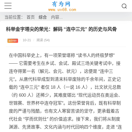
综合
当前位置：
首页
内容...
科举金字塔尖的荣光：解码 “连中三元” 的历史与风骨
/
10-21
/
阅读 (54)
admin
在中国科举史上，有一项荣誉堪称 “读书人的终极梦想”
—— 它需要考生在乡试、会试、殿试三场关键考试中，接
连夺得第一名（解元、会元、状元），这便是 “连中三
元”。从唐代科举成型到清末科举废除的千余年间，正史记
载的 “连中三元” 者仅 18 人（一说 16 人），比文状元总数
（约 600 人）还稀少，其难度堪比 “现代运动员在奥运会、
世锦赛、世界杯中连夺冠军”。这份荣誉背后，既有科举制
度的严谨与残酷，也有文人寒窗苦读的坚守，更承载着古
代社会 “学而优则仕” 的价值追求。接下来，我们将从制度
渊源、先贤故事、文化内涵与时代回响四个维度，走进 “连