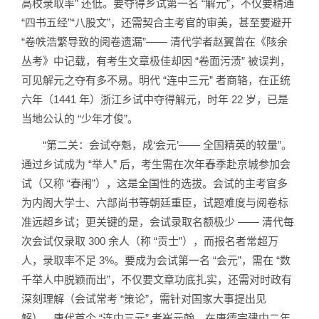
高校录取率” 还低。要夺得乡试第一名 “解元”，不仅要精通
“四书五经”“八股文”，还需契合主考官的审美，甚至要避开
“卷帙浩繁导致的阅卷遗漏”—— 清代学者赵翼曾在《陔余
丛考》中记载，有考生文章极佳却因 “卷面污渍” 被误判，
可见解元之夺有多不易。明代 “连中三元” 者商辂，在正统
六年（1441 年）浙江乡试中夺得解元，时年 22 岁，已是
当地公认的 “少年才俊”。
“第二关：会试夺魁，成‘会元’—— 全国精英的较量”。
通过乡试成为 “举人” 后，考生需在次年春季赴京城参加会
试（又称 “春闱”），这是全国性的选拔。会试的主考官多
为内阁大学士、六部尚书等朝廷重臣，试题难度与阅卷标
准远超乡试；更关键的是，会试录取名额极少 —— 清代每
次会试仅录取 300 余人（称 “贡士”），而报名者常超万
人，录取率不足 3%。要成为会试第一名 “会元”，需在 “数
千举人中脱颖而出”，不仅要文章功底扎实，还需对时政有
深刻理解（会试常考 “策论”，需针对国家大事提出见
解）。唐代首个 “连中三元” 者崔元翰，在唐德宗建中二年