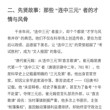
二、先贤故事：那些 “连中三元” 者的才
情与风骨
千余年间，“连中三元” 者虽少，却个个都是 “才学与风
骨并存” 的典范。他们不仅在科举场上创造传奇，更在为官
后以政绩、品德留下美名，让 “连中三元” 的荣誉超越了 “考
试胜利”，成为 “文人报国” 的象征。
“唐代崔元翰：从‘连中三元’到‘直言敢谏’”。崔元翰是唐
代第一个 “连中三元” 者（唐德宗建中二年，781 年），也
是科举史上记载最明确的 “三元及第” 者。他出身官宦世
家，却因父亲早逝家道中落，靠苦读成才 ——《旧唐书》
记载，他 “未尝释卷，经史子集皆通”，甚至为了备考 “十年
不赴宴”。夺得三元后，崔元翰官至礼部员外郎，以 “直言
敢谏” 闻名：当时藩镇割据严重，他多次上书德宗，主张
“削藩集权”，虽因触动藩镇利益遭排挤，却始终坚守政治立