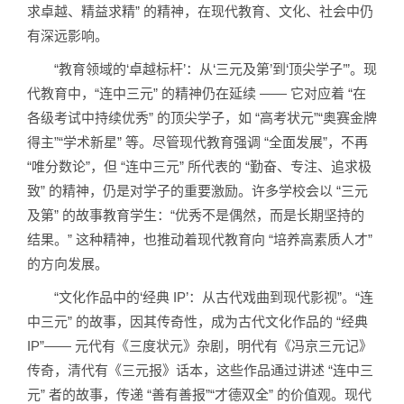
求卓越、精益求精” 的精神，在现代教育、文化、社会中仍
有深远影响。
“教育领域的‘卓越标杆’：从‘三元及第’到‘顶尖学子’”。现
代教育中，“连中三元” 的精神仍在延续 —— 它对应着 “在
各级考试中持续优秀” 的顶尖学子，如 “高考状元”“奥赛金牌
得主”“学术新星” 等。尽管现代教育强调 “全面发展”，不再
“唯分数论”，但 “连中三元” 所代表的 “勤奋、专注、追求极
致” 的精神，仍是对学子的重要激励。许多学校会以 “三元
及第” 的故事教育学生：“优秀不是偶然，而是长期坚持的
结果。” 这种精神，也推动着现代教育向 “培养高素质人才”
的方向发展。
“文化作品中的‘经典 IP’：从古代戏曲到现代影视”。“连
中三元” 的故事，因其传奇性，成为古代文化作品的 “经典
IP”—— 元代有《三度状元》杂剧，明代有《冯京三元记》
传奇，清代有《三元报》话本，这些作品通过讲述 “连中三
元” 者的故事，传递 “善有善报”“才德双全” 的价值观。现代