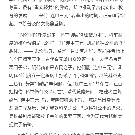
尊重，虽有 “重文轻武” 的弊端，却也推动了古代文化、教
育的发展 —— 宋代 “连中三元” 者辈出的时期，正是理学兴
起、书院普及的文化鼎盛期。
“对公平的朴素追求：科举制度的‘理想范本’”。科举制
度的核心价值是 “公平”，而 “连中三元” 则是这种公平的 “理
想体现”—— 无论出身、贫富，只要有才华，就能在考场上
与全国精英竞争。唐代崔元翰出身没落世家，宋代冯京是
寒门子弟，明代商辂是农民之子，他们能 “连中三元”，证
明科举制度在一定程度上打破了 “门阀垄断”。尽管科举史
上也有 “舞弊”“偏袒” 等问题，但 “连中三元” 的存在，让百
姓相信 “科举仍有公平可言”。清代乾隆年间，福建考生陈
继昌 “连中三元” 后，乾隆帝特意下旨：“陈继昌出身寒微，
却能三元及第，足见我朝科举之公。” 这种对公平的追求，
是科举制度能延续千余年的重要原因，也为现代考试制度
提供了借鉴。