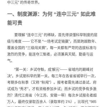
中三元” 的传奇世界。
一、制度渊源：为何 “连中三元” 如此难
能可贵
要理解 “连中三元” 的稀缺，首先得读懂科举制度的层
级与难度 —— 它不是 “一场考试定输赢”，而是跨越数年、
覆盖全国的 “三级闯关赛”，每一关都有严苛的选拔标准与
激烈的竞争，能连夺三魁者，必须兼具天赋、勤奋与运
气。
“第一关：乡试夺魁，成‘解元’—— 省域内的巅峰对
决”。乡试是科举的第一关，每三年在各省省城举行一次，
考期多在秋季（又称 “秋闱”）。报考者需先通过县试、府
试成为 “秀才”，才有资格参加乡试；而乡试的竞争有多激
烈？清代江南省（今江苏、安徽一带）每次乡试报名者超
万人，最终仅录取百余人（录取率约 1%），比现代 “985