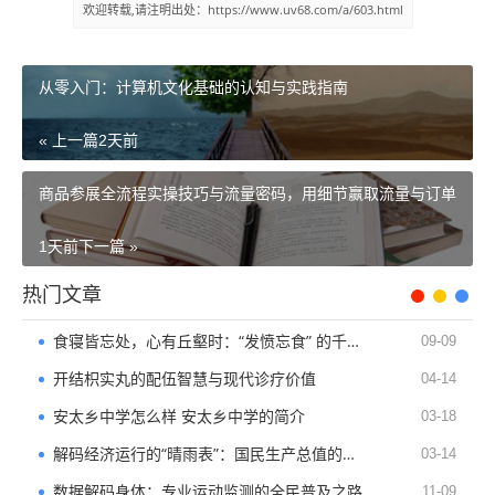
欢迎转载,请注明出处：https://www.uv68.com/a/603.html
从零入门：计算机文化基础的认知与实践指南
« 上一篇
2天前
商品参展全流程实操技巧与流量密码，用细节赢取流量与订单
1天前
下一篇 »
热门文章
食寝皆忘处，心有丘壑时：“发愤忘食” 的千年精神回响
09-09
开结枳实丸的配伍智慧与现代诊疗价值
04-14
安太乡中学怎么样 安太乡中学的简介
03-18
解码经济运行的“晴雨表”：国民生产总值的核心价值与实践意义
03-14
数据解码身体：专业运动监测的全民普及之路
11-09