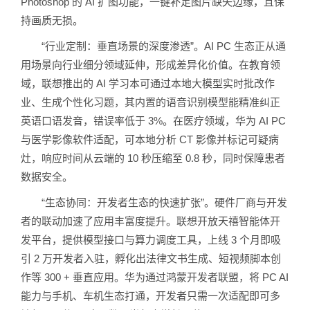
Photoshop 的 AI 扩图功能，一键补足图片缺失边缘，且保
持画质无损。
“行业定制：垂直场景的深度渗透”。AI PC 生态正从通
用场景向行业细分领域延伸，形成差异化价值。在教育领
域，联想推出的 AI 学习本可通过本地大模型实时批改作
业、生成个性化习题，其内置的语音识别模型能精准纠正
英语口语发音，错误率低于 3%。在医疗领域，华为 AI PC
与医学影像软件适配，可本地分析 CT 影像并标记可疑病
灶，响应时间从云端的 10 秒压缩至 0.8 秒，同时保障患者
数据安全。
“生态协同：开发者生态的快速扩张”。硬件厂商与开发
者的联动加速了应用丰富度提升。联想开放天禧智能体开
发平台，提供模型接口与算力调度工具，上线 3 个月即吸
引 2 万开发者入驻，孵化出法律文书生成、短视频脚本创
作等 300 + 垂直应用。华为通过鸿蒙开发者联盟，将 PC AI
能力与手机、车机生态打通，开发者只需一次适配即可多