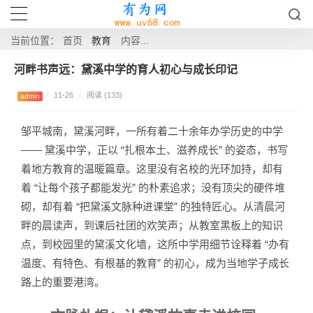
教育
当前位置：
首页
内容...
河畔书声远：黛溪中学的育人初心与成长印记
/
11-26
/
阅读 (133)
admin
邹平城南，黛溪河畔，一所有着二十余年办学历史的中学
—— 黛溪中学，正以 “扎根本土、滋养成长” 的姿态，书写
着地方教育的温暖篇章。这里没有名校的光环加持，却有
着 “让每个孩子都能发光” 的朴素追求；没有顶尖的硬件堆
砌，却有着 “把黛溪文脉种进课堂” 的独特匠心。从清晨河
畔的晨读声，到课后社团的欢笑声；从教室黑板上的知识
点，到校园里的黛溪文化墙，这所中学用细节诠释着 “办有
温度、有特色、有根基的教育” 的初心，成为当地学子成长
路上的重要港湾。