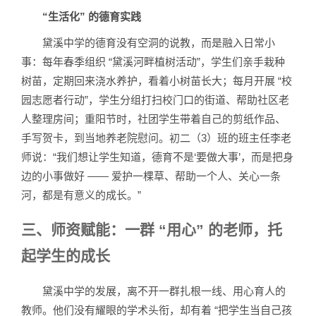
“生活化” 的德育实践
黛溪中学的德育没有空洞的说教，而是融入日常小
事：每年春季组织 “黛溪河畔植树活动”，学生们亲手栽种
树苗，定期回来浇水养护，看着小树苗长大；每月开展 “校
园志愿者行动”，学生分组打扫校门口的街道、帮助社区老
人整理房间；重阳节时，社团学生带着自己的剪纸作品、
手写贺卡，到当地养老院慰问。初二（3）班的班主任李老
师说：“我们想让学生知道，德育不是‘要做大事’，而是把身
边的小事做好 —— 爱护一棵草、帮助一个人、关心一条
河，都是有意义的成长。”
三、师资赋能：一群 “用心” 的老师，托
起学生的成长
黛溪中学的发展，离不开一群扎根一线、用心育人的
教师。他们没有耀眼的学术头衔，却有着 “把学生当自己孩