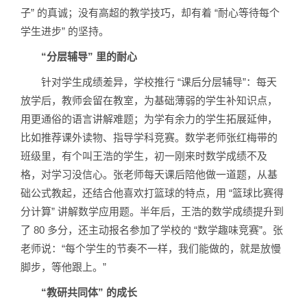
子” 的真诚；没有高超的教学技巧，却有着 “耐心等待每个
学生进步” 的坚持。
“分层辅导” 里的耐心
针对学生成绩差异，学校推行 “课后分层辅导”：每天
放学后，教师会留在教室，为基础薄弱的学生补知识点，
用更通俗的语言讲解难题；为学有余力的学生拓展延伸，
比如推荐课外读物、指导学科竞赛。数学老师张红梅带的
班级里，有个叫王浩的学生，初一刚来时数学成绩不及
格，对学习没信心。张老师每天课后陪他做一道题，从基
础公式教起，还结合他喜欢打篮球的特点，用 “篮球比赛得
分计算” 讲解数学应用题。半年后，王浩的数学成绩提升到
了 80 多分，还主动报名参加了学校的 “数学趣味竞赛”。张
老师说：“每个学生的节奏不一样，我们能做的，就是放慢
脚步，等他跟上。”
“教研共同体” 的成长