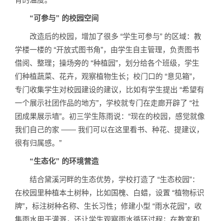
“可参与” 的校园空间
改造后的校园，增加了很多 “学生可参与” 的区域：教
学楼一楼的 “开放式图书角”，由学生自主管理，负责图书
借阅、整理；操场旁的 “种植园”，划分给各个班级，学生
们种植蔬菜、花卉，观察植物生长；校门口的 “意见箱”，
专门收集学生对校园建设的建议，比如有学生提出 “希望有
一个展示社团作品的地方”，学校就专门在走廊开辟了 “社
团成果展示墙”。初三学生陈雨说：“现在的校园，感觉就像
我们自己的家 —— 我们可以在这里看书、种花、提建议，
很有归属感。”
“生态化” 的环境营造
结合黛溪河畔的生态优势，学校打造了 “生态校园”：
在校园里种植本土树种，比如国槐、白蜡，设置 “植物标识
牌”，标注树种名称、生长习性；修建小型 “雨水花园”，收
集雨水用于灌溉，还让学生观察雨水循环过程；在教室和