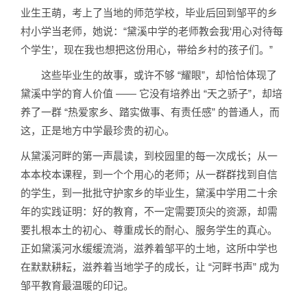
业生王萌，考上了当地的师范学校，毕业后回到邹平的乡
村小学当老师，她说：“黛溪中学的老师教会我‘用心对待每
个学生’，现在我也想把这份用心，带给乡村的孩子们。”
这些毕业生的故事，或许不够 “耀眼”，却恰恰体现了
黛溪中学的育人价值 —— 它没有培养出 “天之骄子”，却培
养了一群 “热爱家乡、踏实做事、有责任感” 的普通人，而
这，正是地方中学最珍贵的初心。
从黛溪河畔的第一声晨读，到校园里的每一次成长；从一
本本校本课程，到一个个用心的老师；从一群群找到自信
的学生，到一批批守护家乡的毕业生，黛溪中学用二十余
年的实践证明：好的教育，不一定需要顶尖的资源，却需
要扎根本土的初心、尊重成长的耐心、服务学生的真心。
正如黛溪河水缓缓流淌，滋养着邹平的土地，这所中学也
在默默耕耘，滋养着当地学子的成长，让 “河畔书声” 成为
邹平教育最温暖的印记。