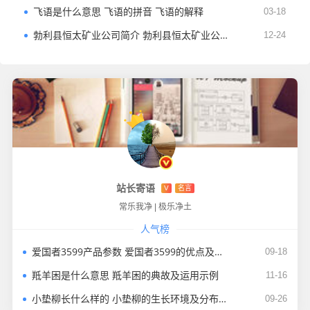
飞语是什么意思 飞语的拼音 飞语的解释
03-18
勃利县恒太矿业公司简介 勃利县恒太矿业公司的规模
12-24
站长寄语
V
名言
常乐我净
|
极乐净土
人气榜
爱国者3599产品参数 爱国者3599的优点及简介
09-18
羝羊困是什么意思 羝羊困的典故及运用示例
11-16
小垫柳长什么样的 小垫柳的生长环境及分布范围
09-26