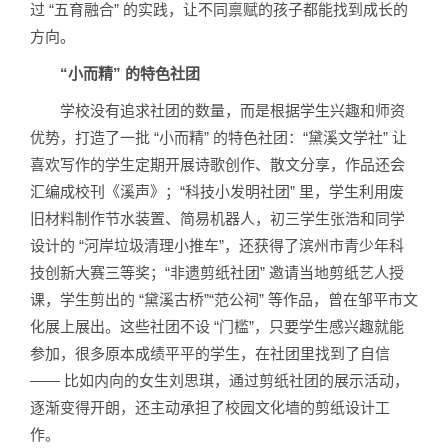
过 “五育融合” 的实践，让不同禀赋的孩子都能找到成长的
方向。
“小而精” 的特色社团
学校没有追求社团的数量，而是根据学生兴趣和师资
优势，打造了一批 “小而精” 的特色社团：“黛溪文学社” 让
喜欢写作的学生定期开展诗歌创作、散文分享，作品还会
汇编成校刊《溪声》；“科技小发明社团” 里，学生利用废
旧材料制作节水装置、简易机器人，初三学生张浩和同学
设计的 “河岸垃圾清理小推车”，还获得了滨州市青少年科
技创新大赛三等奖；“非遗剪纸社团” 邀请当地剪纸艺人授
课，学生剪出的 “黛溪古桥”“范公祠” 等作品，曾在邹平市文
化展上展出。这些社团不设 “门槛”，只要学生感兴趣就能
参加，很多原本成绩平平的学生，在社团里找到了自信
—— 比如内向的女生刘思琪，通过剪纸社团的展示活动，
逐渐变得开朗，还主动承担了校园文化墙的剪纸设计工
作。