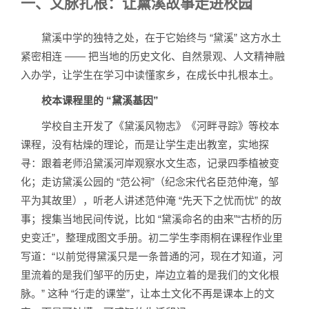
一、文脉扎根：让黛溪故事走进校园
黛溪中学的独特之处，在于它始终与 “黛溪” 这方水土
紧密相连 —— 把当地的历史文化、自然景观、人文精神融
入办学，让学生在学习中读懂家乡，在成长中扎根本土。
校本课程里的 “黛溪基因”
学校自主开发了《黛溪风物志》《河畔寻踪》等校本
课程，没有枯燥的理论，而是让学生走出教室，实地探
寻：跟着老师沿黛溪河岸观察水文生态，记录四季植被变
化；走访黛溪公园的 “范公祠”（纪念宋代名臣范仲淹，邹
平为其故里），听老人讲述范仲淹 “先天下之忧而忧” 的故
事；搜集当地民间传说，比如 “黛溪命名的由来”“古桥的历
史变迁”，整理成图文手册。初二学生李雨桐在课程作业里
写道：“以前觉得黛溪只是一条普通的河，现在才知道，河
里流着的是我们邹平的历史，岸边立着的是我们的文化根
脉。” 这种 “行走的课堂”，让本土文化不再是课本上的文