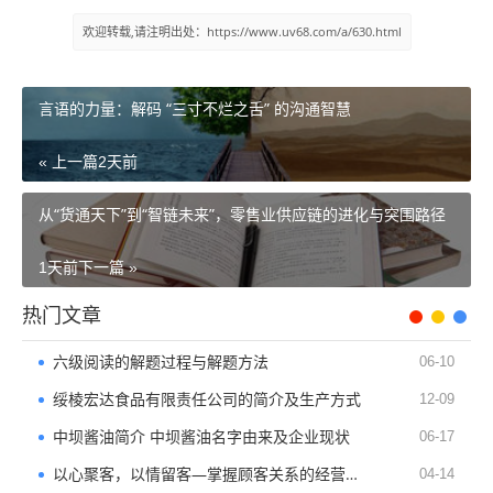
欢迎转载,请注明出处：https://www.uv68.com/a/630.html
言语的力量：解码 “三寸不烂之舌” 的沟通智慧
« 上一篇
2天前
从“货通天下”到“智链未来”，零售业供应链的进化与突围路径
1天前
下一篇 »
热门文章
六级阅读的解题过程与解题方法
06-10
绥棱宏达食品有限责任公司的简介及生产方式
12-09
中坝酱油简介 中坝酱油名字由来及企业现状
06-17
以心聚客，以情留客—掌握顾客关系的经营逻辑与实践路径
04-14