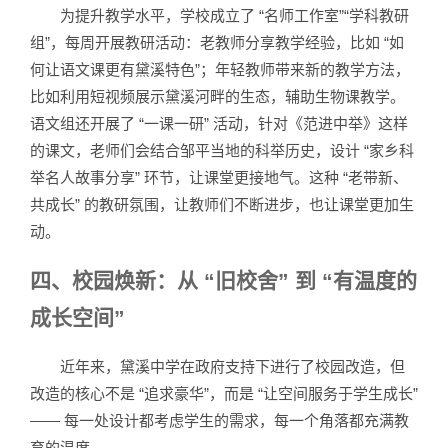
为提升教学水平，学校成立了 “名师工作室”“学科教研
组”，每周开展教研活动：老教师分享教学经验，比如 “如
何让语文课更有黛溪特色”；年轻教师带来新的教学方法，
比如利用短视频展示黛溪河畔的生态，辅助生物课教学。
语文组还开展了 “一课一研” 活动，针对《范进中举》这样
的课文，老师们会结合邹平当地的科举历史，设计 “家乡科
举名人故事分享” 环节，让课堂更接地气。这种 “老带新、
共成长” 的教研氛围，让教师们不断进步，也让课堂更加生
动。
四、校园焕新：从 “旧校舍” 到 “有温度的
成长空间”
近年来，黛溪中学在政府支持下进行了校园改造，但
改造的核心不是 “追求豪华”，而是 “让空间服务于学生成长”
—— 每一处设计都考虑学生的需求，每一个角落都充满教
育的温度。