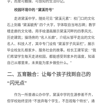
字，而是可触摸、可感知的生活印记。
校园环境中的 “黛溪符号”
走进黛溪中学，随处可见 “黛溪元素”：校门口的文化
石上刻着 “黛溪毓秀” 四个大字，字体取自当地古碑；教学
楼走廊的文化墙，用手绘漫画展示黛溪河畔的四季风光、
历史建筑；操场旁的 “名人长廊”，介绍从邹平走出的文化
名人、科技人才，其中专门设有 “黛溪学子风采栏”，展示
毕业校友扎根家乡、服务社会的故事。校长王建军说：“我
们希望学生每天走进校园，都能感受到家乡的温度，知道
自己从哪里来，未来能为家乡做些什么。”
二、五育融合：让每个孩子找到自己的
“闪光点”
作为一所普通公办中学，黛溪中学的生源参差不齐，
但学校始终坚持 “不放弃每个学生，不忽视每个特长”，通