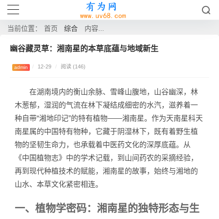
综合
当前位置：
首页
内容...
幽谷藏灵草：湘南星的本草底蕴与地域新生
/
12-29
/
阅读 (146)
admin
在湖南境内的衡山余脉、雪峰山腹地，山谷幽深，林
木葱郁，湿润的气流在林下凝结成细密的水汽，滋养着一
种自带“湘地印记”的特有植物——湘南星。作为天南星科天
南星属的中国特有物种，它藏于阴湿林下，既有着野生植
物的坚韧生命力，也承载着中医药文化的深厚底蕴。从
《中国植物志》中的学术记载，到山间药农的采摘经验，
再到现代种植技术的赋能，湘南星的故事，始终与湘地的
山水、本草文化紧密相连。
一、植物学密码：湘南星的独特形态与生