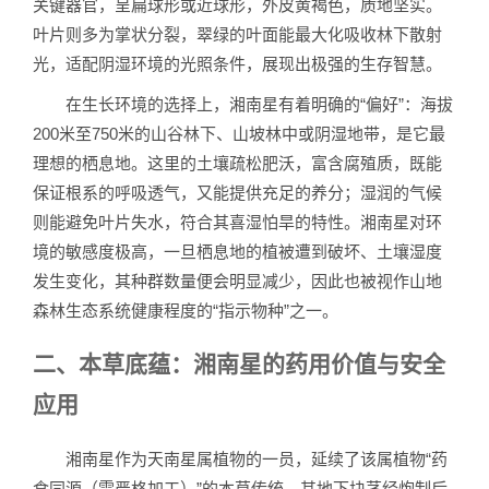
关键器官，呈扁球形或近球形，外皮黄褐色，质地坚实。
叶片则多为掌状分裂，翠绿的叶面能最大化吸收林下散射
光，适配阴湿环境的光照条件，展现出极强的生存智慧。
在生长环境的选择上，湘南星有着明确的“偏好”：海拔
200米至750米的山谷林下、山坡林中或阴湿地带，是它最
理想的栖息地。这里的土壤疏松肥沃，富含腐殖质，既能
保证根系的呼吸透气，又能提供充足的养分；湿润的气候
则能避免叶片失水，符合其喜湿怕旱的特性。湘南星对环
境的敏感度极高，一旦栖息地的植被遭到破坏、土壤湿度
发生变化，其种群数量便会明显减少，因此也被视作山地
森林生态系统健康程度的“指示物种”之一。
二、本草底蕴：湘南星的药用价值与安全
应用
湘南星作为天南星属植物的一员，延续了该属植物“药
食同源（需严格加工）”的本草传统，其地下块茎经炮制后