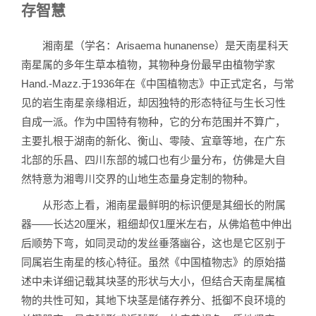
存智慧
湘南星（学名：Arisaema hunanense）是天南星科天
南星属的多年生草本植物，其物种身份最早由植物学家
Hand.-Mazz.于1936年在《中国植物志》中正式定名，与常
见的岩生南星亲缘相近，却因独特的形态特征与生长习性
自成一派。作为中国特有物种，它的分布范围并不算广，
主要扎根于湖南的新化、衡山、零陵、宜章等地，在广东
北部的乐昌、四川东部的城口也有少量分布，仿佛是大自
然特意为湘粤川交界的山地生态量身定制的物种。
从形态上看，湘南星最鲜明的标识便是其细长的附属
器——长达20厘米，粗细却仅1厘米左右，从佛焰苞中伸出
后顺势下弯，如同灵动的发丝垂落幽谷，这也是它区别于
同属岩生南星的核心特征。虽然《中国植物志》的原始描
述中未详细记载其块茎的形状与大小，但结合天南星属植
物的共性可知，其地下块茎是储存养分、抵御不良环境的