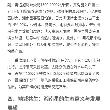
期，需追施腐熟粪肥1500-2000公斤/亩，开沟施入后覆土；
8月下旬则需追施尿素与饼肥、磷钾肥的混合肥料，促进块
茎膨大。湘南星喜湿但怕涝，日常需保持土壤水分占干土
的14%-20%，少浇水、勤浇水；雨季要及时排水，避免田
间积水导致根部腐烂；伏天高温无雨时，需在早晨或傍晚
浇水降温，切忌中午高温时段浇水。此外，6-8月花期来临
时，除留种地外，应及时剪除花苔，减少养分消耗，提高
块茎产量。
采收加工环节一般在种植2年后的9月下旬至10月上旬
进行，选择晴天采挖块茎，去除杂质后在流水中刷洗干
净，再按每100公斤鲜块茎用0.5公斤硫磺的比例熏蒸至透
心，最后晒干即可。规范的采收加工能保证湘南星药材的
品质，为其后续的药用流通奠定基础。
四、地域共生：湘南星的生态意义与发展
展望