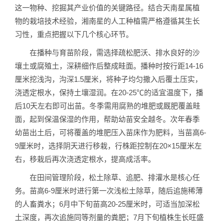
这一物种、挖掘其产业价值的关键路径。结合天南星属植
物的栽培技术经验，湘南星的人工种植需严格遵循其生长
习性，重点把握以下几个核心环节。
在播种与育苗阶段，需选择疏松肥沃、排水良好的沙
壤土或腐殖土，深耕细作后整成畦面。播种时按行距14-16
厘米挖浅沟，沟深1.5厘米，将种子均匀撒入后覆土压实，
浇透定根水，保持土壤湿润。在20-25℃的适宜温度下，播
后10天左右即可出苗。冬季需用腐熟的堆肥或厩肥覆盖畦
面，起到保温保湿的作用，帮助幼苗安全越冬。次年春季
幼苗出土后，可将覆盖的堆肥压入苗床作为肥料，当苗高6-
9厘米时，选择阴天进行移栽，行株距控制在20×15厘米左
右，移栽后再次浇透定根水，提高成活率。
在田间管理阶段，松土除草、追肥、排灌水是核心任
务。苗高6-9厘米时进行第一次浅松土除草，随后追施稀薄
的人畜粪水；6月中下旬苗高20-25厘米时，可适当加深松
土深度，再次追施同等剂量的粪肥；7月下旬植株生长旺盛