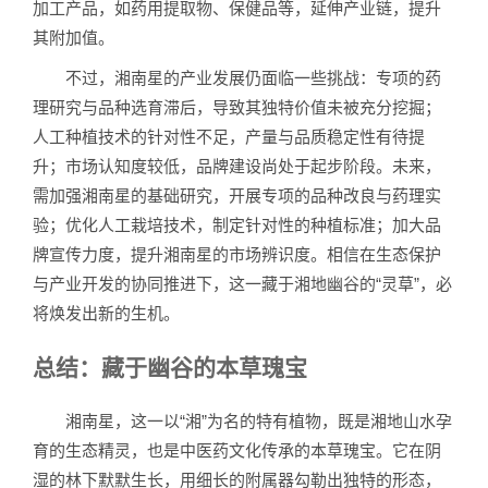
加工产品，如药用提取物、保健品等，延伸产业链，提升
其附加值。
不过，湘南星的产业发展仍面临一些挑战：专项的药
理研究与品种选育滞后，导致其独特价值未被充分挖掘；
人工种植技术的针对性不足，产量与品质稳定性有待提
升；市场认知度较低，品牌建设尚处于起步阶段。未来，
需加强湘南星的基础研究，开展专项的品种改良与药理实
验；优化人工栽培技术，制定针对性的种植标准；加大品
牌宣传力度，提升湘南星的市场辨识度。相信在生态保护
与产业开发的协同推进下，这一藏于湘地幽谷的“灵草”，必
将焕发出新的生机。
总结：藏于幽谷的本草瑰宝
湘南星，这一以“湘”为名的特有植物，既是湘地山水孕
育的生态精灵，也是中医药文化传承的本草瑰宝。它在阴
湿的林下默默生长，用细长的附属器勾勒出独特的形态，