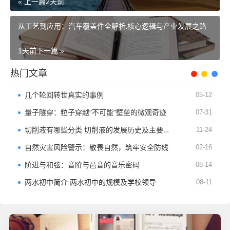
« 上一篇
2天前
从工艺到应用：汽车覆盖件全解析,核心逻辑与产业发展之路
1天前
下一篇 »
热门文章
几个轮回转世真实的事例
05-12
量子隧穿：粒子穿越“不可能”壁垒的微观奇迹​
07-31
切削液有哪些分类 切削液的发展历史及主要用途
11-24
自然灾害风险警示：敬畏自然，筑牢安全防线
02-16
阶进与和弦：音阶与琶音的音乐密码​
08-14
两水初中简介 两水初中的规模及学校领导
08-11