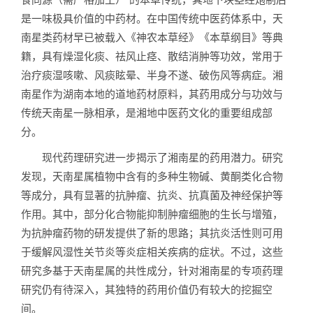
是一味极具价值的中药材。在中国传统中医药体系中，天
南星类药材早已被载入《神农本草经》《本草纲目》等典
籍，具有燥湿化痰、祛风止痉、散结消肿等功效，常用于
治疗痰湿咳嗽、风痰眩晕、半身不遂、破伤风等病症。湘
南星作为湖南本地的道地药材原料，其药用成分与功效与
传统天南星一脉相承，是湘地中医药文化的重要组成部
分。
现代药理研究进一步揭示了湘南星的药用潜力。研究
发现，天南星属植物中含有的多种生物碱、黄酮类化合物
等成分，具有显著的抗肿瘤、抗炎、抗真菌及神经保护等
作用。其中，部分化合物能抑制肿瘤细胞的生长与增殖，
为抗肿瘤药物的研发提供了新的思路；其抗炎活性则可用
于缓解风湿性关节炎等炎症相关疾病的症状。不过，这些
研究多基于天南星属的共性成分，针对湘南星的专项药理
研究仍有待深入，其独特的药用价值仍有较大的挖掘空
间。