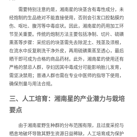
需要特别注意的是，湘南星的块茎含有毒性成分，未
经炮制的生品绝对不能直接使用，否则会引发口腔黏膜灼
伤、呕吐、腹泻等中毒症状。因此，湘南星的药用加工环
节至关重要。传统的炮制方法主要包括净制、切片、硫磺
熏蒸等步骤：采挖后的块茎需先去除泥土、残茎及须根，
在流水中反复刷洗干净外皮，再用硫磺熏蒸至透心，最后
晒干即可成为合格的商品药材。此外，湘南星的使用还有
严格的禁忌人群，孕妇因其中毒成分可能影响胎儿发育，
需坚决禁用；普通人群也需在专业中医师的指导下使用，
确保剂量与用法合规。
三、人工培育：湘南星的产业潜力与栽培
要点
由于湘南星野生种群的分布范围有限，且过度采挖与
栖息地破坏导致其野生资源日益稀缺，人工培育成为保护