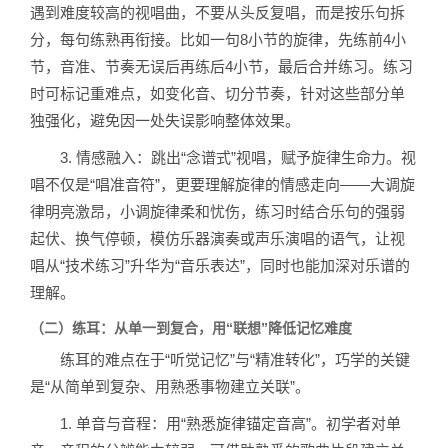
遇到难度较高的视唱曲，不要从头反复唱，而是按乐句拆
分，每句练熟再衔接。比如一句8小节的旋律，先练前4小
节，音准、节奏无误后再练后4小节，最后合并练习。练习
时可标记重难点，如变化音、切分节奏，针对这些部分单
独强化，避免因一处失误影响整体效果。
3. 情感融入：跳出“念谱式”视唱，赋予旋律生命力。视
唱不仅是“唱准音符”，更要理解旋律的情感走向——大调旋
律明亮激昂，小调旋律柔和忧伤，练习时结合乐句的强弱
起伏、换气停顿，模仿乐器演奏或声乐演唱的语气，让视
唱从“技术练习”升华为“音乐表达”，同时也能加深对乐谱的
理解。
（二）练耳：从单一到复合，用“联想”降低记忆难度
练耳的难点在于“听觉记忆”与“精准转化”，巧学的关键
是“从简单到复杂、用熟悉事物建立关联”。
1. 单音与音程：用“熟悉旋律锚定音高”。初学者对单