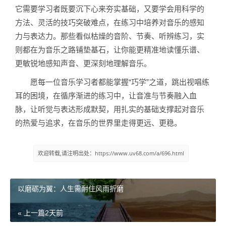
它需要学习者既要沉下心来夯实基础，又要学会用科学的
方法、灵活的技巧突破难点，在练习中培养对音乐的感知
力与表达力。那些看似枯燥的音阶、节奏、听辨练习，实
则都在为音乐之路铺垫基石，让你能更精准地读懂乐谱、
更敏锐地感知声音、更深刻地理解音乐。
愿每一位音乐学习者都能掌握“巧学”之道，跳出视唱练
耳的困境，在循序渐进的练习中，让音准与节奏融入血
脉，让听觉与表达形成默契，用扎实的基础支撑起对音乐
的热爱与追求，在音乐的世界里走得更远、更稳。
欢迎转载,请注明出处：https://www.uv68.com/a/696.html
以磨砺为翼：人生需耐住风雨折磨
« 上一篇
2天前