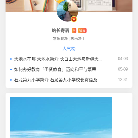
站长寄语
V
名言
常乐我净
|
极乐净土
人气榜
天池水在哪 天池水简介 长白山天池与新疆天池水怎样
04-03
如何办好教育「圣贤教育」迈向和平与繁荣
05-09
石龙第九小学简介 石龙第九小学校长寄语及校区
12-31