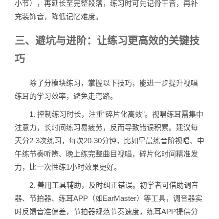
小节），再延长至完整段落，练习时可先记骨干音，再补
充装饰音，降低记忆难度。
三、避坑与进阶：让练习更高效的关键技
巧
除了分模块练习，掌握以下技巧，能进一步提升视唱
练耳的学习效率，避免走弯路。
1. 控制练习时长，注重“碎片化高效”。视唱练耳需集中
注意力，长时间练习易疲劳，反而导致错误积累。建议每
天分2-3次练习，每次20-30分钟，比如早晨练音阶视唱、中
午练节奏听辨、晚上练完整曲目视唱，碎片化时间精准发
力，比一次性练1小时效果更好。
2. 善用工具辅助，及时纠正错误。初学者可借助调音
器、节拍器、练耳APP（如EarMaster）等工具，调音器实
时反馈音准偏差，节拍器规范节奏速度，练耳APP提供分