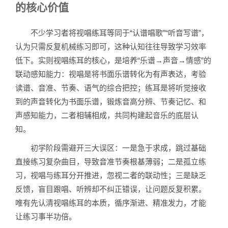
的核心价值
不少学习者将视唱练耳等同于“认谱唱歌”“听音写谱”，
认为只需反复机械练习即可，这种认知往往导致学习效率
低下。实则视唱练耳的核心，是培养“乐谱→声音→情感”的
联动感知能力：视唱是将书面乐谱转化为有声表达，考验
读谱、音准、节奏、语气的综合把控；练耳是将听觉接收
到的声音转化为书面乐谱，锻炼音高分辨、节奏记忆、和
声感知能力，二者相辅相成，共同构建起音乐的底层认
知。
初学阶段需避开三大误区：一是急于求成，跳过基础
直接练习复杂曲目，导致音准节奏根基薄弱；二是孤立练
习，视唱与练耳分开推进，忽视二者的联动性；三是缺乏
反馈，盲目跟唱、听辨却不纠正错误，让问题反复积累。
唯有先认清视唱练耳的本质，循序渐进、精准发力，才能
让练习事半功倍。