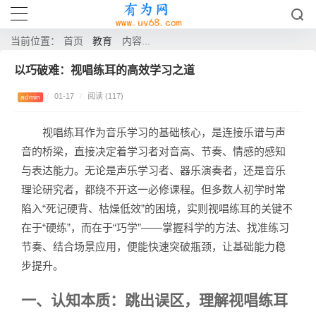
教育
当前位置：
首页
内容...
以巧破难：视唱练耳的高效学习之道
/
01-17
/
阅读 (117)
admin
视唱练耳作为音乐学习的基础核心，是连接乐谱与声
音的桥梁，直接决定着学习者对音高、节奏、情感的感知
与表达能力。无论是声乐学习者、器乐演奏者，还是音乐
理论研究者，都绕不开这一必修课程。但多数人初学时常
陷入“死记硬背、枯燥低效”的困境，实则视唱练耳的关键不
在于“硬练”，而在于“巧学”——掌握科学的方法、找准练习
节奏、结合场景应用，便能快速突破瓶颈，让基础能力稳
步提升。
一、认知本质：跳出误区，理解视唱练耳