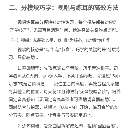
二、分模块巧学：视唱与练耳的高效方法
视唱练耳需分模块针对性练习，每个模块都有对应的
“巧学技巧”，无需盲目消耗时间，精准突破关键难点即可。
（一）视唱：从基础入手，以“准”为核心，以“情”为升华
视唱的核心是“音准”与“节奏”，巧学的关键的是“分层练
习、具象辅助”。
1. 基础铺垫：先攻克调式与音阶，筑牢音准根基。初
学者可从C大调、a小调入手，不急于跟琴唱，先通过“内心
听觉”构建音阶概念——记住主音的高度，再按音程关系推
导其他音的位置，每天花10分钟进行“无琴视唱音阶”，培养
固定音高感知（无固定音高基础者可借助调音器辅助）。
同时结合节拍器，从慢速（60BPM）开始，练习音阶的均
分节奏、附点节奏，让音准与节奏同步落地。
2. 逐句突破：复杂曲目拆解成短句，拒绝“囫囵吞枣”。