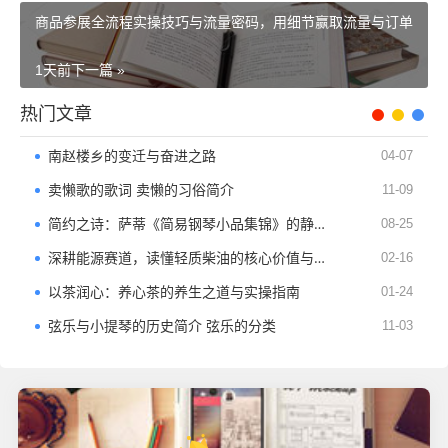
商品参展全流程实操技巧与流量密码，用细节赢取流量与订单
1天前
下一篇 »
热门文章
南赵楼乡的变迁与奋进之路
04-07
卖懒歌的歌词 卖懒的习俗简介
11-09
简约之诗：萨蒂《简易钢琴小品集锦》的静谧力量与时代回响​
08-25
深耕能源赛道，读懂轻质柴油的核心价值与应用逻辑
02-16
以茶润心：养心茶的养生之道与实操指南
01-24
弦乐与小提琴的历史简介 弦乐的分类
11-03