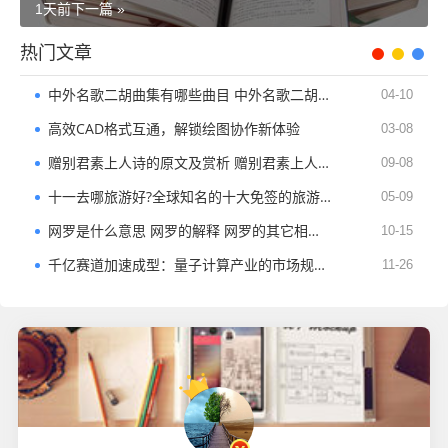
1天前
下一篇 »
热门文章
中外名歌二胡曲集有哪些曲目 中外名歌二胡曲集简介
04-10
高效CAD格式互通，解锁绘图协作新体验
03-08
赠别君素上人诗的原文及赏析 赠别君素上人诗的注释
09-08
十一去哪旅游好?全球知名的十大免签的旅游胜地
05-09
网罗是什么意思 网罗的解释 网罗的其它相关信息
10-15
千亿赛道加速成型：量子计算产业的市场规模与增长逻辑
11-26