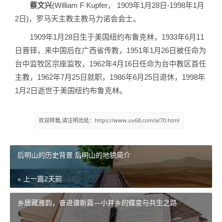
蔡文兴
(William F Kupfer， 1909年1月28日-1998年1月
2日)，罗马天主教主教马力诺会会士。
1909年1月28日生于美国纽约布鲁克林，1933年6月11
日晋铎，来中国后在广西省传教，1951年1月26日被任命为
台中监牧区宗座监牧，1962年4月16日任命为台中教区首任
主教，1962年7月25日就职，1986年6月25日退休，1998年
1月2日逝世于美国纽约布鲁克林。
欢迎转载,请注明出处：https://www.uv68.com/a/70.html
后明山的历史背景 后明山的地貌简介
« 上一篇
2天前
乡居藏雅韵，奋进谱新篇—小井乡的蝶变与共生之路