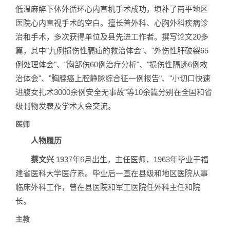
低温麻醉下体外循环心内直机手术成功，填补了南平地区
医院心内直视手术的空白。擅长普外科、心胸外科疾病诊
治和手术，多次获得单位及县先进工作者。撰写论文20多
篇，其中"九例损伤性膈疝的救治体会"、"外伤性肝破裂65
例处理体会"、"胸部伤60例治疗分析"、"损伤性隔迹6例救
治体会"、"胸腺癌上腔静脉综合征一例报告"、"小切口快速
进腹女扎术3000余例安全无事故"等10余篇分别在全国和省
级刊物发表及学术大会交流。
医师
人物履历
蔡文兴
1937年6月出生，主任医师，1963年毕业于福
建省医科大学医疗系。毕业后一直在县级和地区医院从事
临床外科工作，曾在县医院和军工医院任外科主任和院
长。
主教