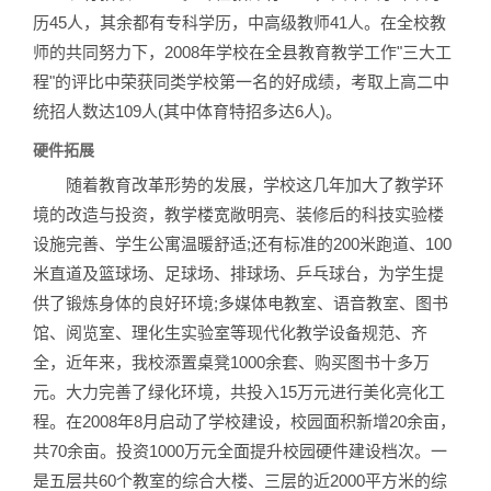
历45人，其余都有专科学历，中高级教师41人。在全校教
师的共同努力下，2008年学校在全县教育教学工作"三大工
程"的评比中荣获同类学校第一名的好成绩，考取上高二中
统招人数达109人(其中体育特招多达6人)。
硬件拓展
随着教育改革形势的发展，学校这几年加大了教学环
境的改造与投资，教学楼宽敞明亮、装修后的科技实验楼
设施完善、学生公寓温暖舒适;还有标准的200米跑道、100
米直道及篮球场、足球场、排球场、乒乓球台，为学生提
供了锻炼身体的良好环境;多媒体电教室、语音教室、图书
馆、阅览室、理化生实验室等现代化教学设备规范、齐
全，近年来，我校添置桌凳1000余套、购买图书十多万
元。大力完善了绿化环境，共投入15万元进行美化亮化工
程。在2008年8月启动了学校建设，校园面积新增20余亩，
共70余亩。投资1000万元全面提升校园硬件建设档次。一
是五层共60个教室的综合大楼、三层的近2000平方米的综