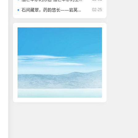
石间藏翠，药韵悠长——岩莴苣的隐秘风华
02-25