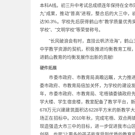
本科A线。初三升中考试总成绩连年保持在全市同
九"成果，推动"普高"进程，整合后的大三中，初
达90.3%。学校先后获得鹤山市"教学质量优秀奖
学校"、"文明学校"等荣誉称号。
"长风破浪会有时，直挂云帆济沧海"，鹤山
中学教学资源的契机，积极推进均衡教育工程
进鹤山教育的均衡发展作出新的贡献!
硬件拓展
市委市政府、市教育局高瞻远瞩，大力推进
委市政府、市教育局倍加关怀，为学校的建设发展
年，市委市政府、市教育局、宅梧镇委镇政府先
学大楼、学生宿舍楼，教室配备了教学平台，新的
678万元兴建建筑面积达6228平方米的新教学
场正在招标中。2010年秋，完成宅梧、双合
现造强造大市三中的目标，进一步促进我市山区
创举，也是"让更多的孩子能享受到优质的教育资