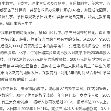
、综合电教室、团委室、理化生实验及仪器室、音乐舞蹈室、美术室、心
都配备了计算机，共配备教师办公用计算机145台，并建成校园网，
资源共享。学校常规教学仪器按省1类标准配备完善，以满足教学需
5册。鹤山市第三中学
我市教育的均衡发展，掀起山区片中小学布局调整的热潮。鹤山市
在政策、经费、师资等方面给予强有力的支持。从2005年至2009
后投入3000多万元改善三中的办学条件，先后建成教师宿舍、新科
电脑室、化学、生物仪器实验室均已投入到教学中去;2009年投入
大楼，目前拟建的300万元的第六栋教师楼、200万元的新型塑胶运动
双合两镇中学的全面整合，届时市三中师生人数将达到三千学生的规
市山区教育的均衡发展。在教育线上利用3年的时间整合4所中学是
教育资源"的最佳见证!
办学理念，秉承"精心教学，诚心育人"的办学宗旨，以"内强管理，
教治学，取得了优异的教学成绩。年年创佳绩，岁岁传喜报。2009
有三大亮点:亮点一:报考人数再次超过200人，报考率达90%以上，
高，入围率比2008年上升41%。亮点三:本科入围数再创新高，3人上