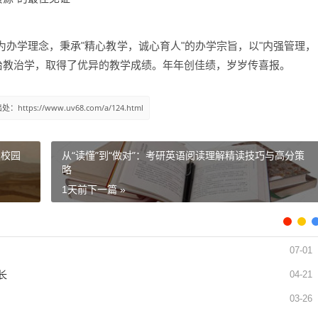
办学理念，秉承"精心教学，诚心育人"的办学宗旨，以"内强管理，
治教治学，取得了优异的教学成绩。年年创佳绩，岁岁传喜报。
ttps://www.uv68.com/a/124.html
的校园
从“读懂”到“做对”：考研英语阅读理解精读技巧与高分策
略
1天前
下一篇 »
07-01
长
04-21
03-26