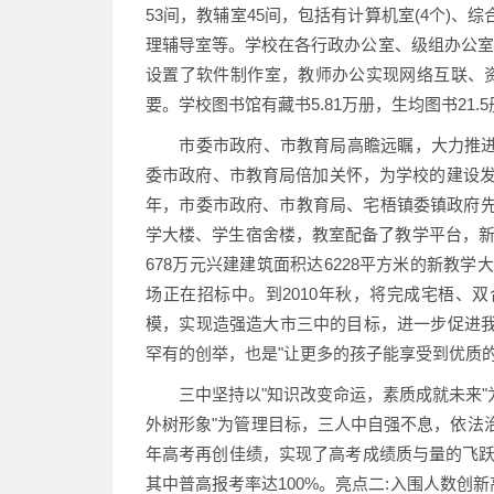
53间，教辅室45间，包括有计算机室(4个)
理辅导室等。学校在各行政办公室、级组办公室
设置了软件制作室，教师办公实现网络互联、
要。学校图书馆有藏书5.81万册，生均图书21.
市委市政府、市教育局高瞻远瞩，大力推进
委市政府、市教育局倍加关怀，为学校的建设发展
年，市委市政府、市教育局、宅梧镇委镇政府先
学大楼、学生宿舍楼，教室配备了教学平台，新的
678万元兴建建筑面积达6228平方米的新教学
场正在招标中。到2010年秋，将完成宅梧、
模，实现造强造大市三中的目标，进一步促进我
罕有的创举，也是"让更多的孩子能享受到优质的
三中坚持以"知识改变命运，素质成就未来"为
外树形象"为管理目标，三人中自强不息，依法治
年高考再创佳绩，实现了高考成绩质与量的飞跃,
其中普高报考率达100%。亮点二:入围人数创新