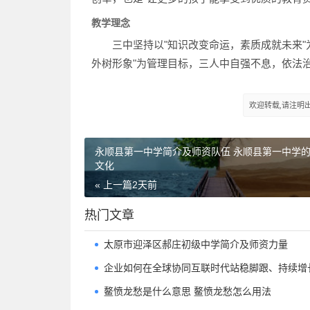
教学理念
三中坚持以"知识改变命运，素质成就未来"为
外树形象"为管理目标，三人中自强不息，依法
欢迎转载,请注明出处：h
永顺县第一中学简介及师资队伍 永顺县第一中学
文化
« 上一篇
2天前
热门文章
太原市迎泽区郝庄初级中学简介及师资力量
企业如何在全球协同互联时代站稳脚跟、持续增
鳌愤龙愁是什么意思 鳌愤龙愁怎么用法