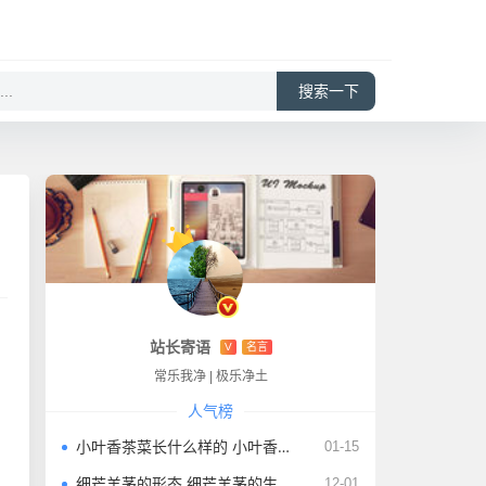
搜索一下
站长寄语
V
名言
常乐我净
|
极乐净土
人气榜
小叶香茶菜长什么样的 小叶香茶菜的生长及繁殖方法
01-15
细芒羊茅的形态 细芒羊茅的生长环境及分布范围
12-01