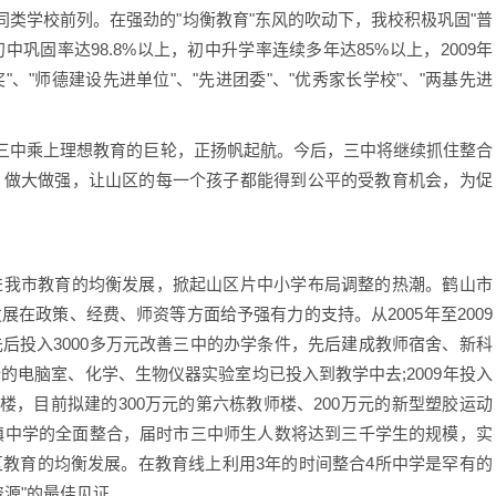
类学校前列。在强劲的"均衡教育"东风的吹动下，我校积极巩固"普
中巩固率达98.8%以上，初中升学率连续多年达85%以上，2009年
"、"师德建设先进单位"、"先进团委"、"优秀家长学校"、"两基先进
三中乘上理想教育的巨轮，正扬帆起航。今后，三中将继续抓住整合
，做大做强，让山区的每一个孩子都能得到公平的受教育机会，为促
我市教育的均衡发展，掀起山区片中小学布局调整的热潮。鹤山市
在政策、经费、师资等方面给予强有力的支持。从2005年至2009
后投入3000多万元改善三中的办学条件，先后建成教师宿舍、新科
电脑室、化学、生物仪器实验室均已投入到教学中去;2009年投入
大楼，目前拟建的300万元的第六栋教师楼、200万元的新型塑胶运动
两镇中学的全面整合，届时市三中师生人数将达到三千学生的规模，实
教育的均衡发展。在教育线上利用3年的时间整合4所中学是罕有的
源"的最佳见证