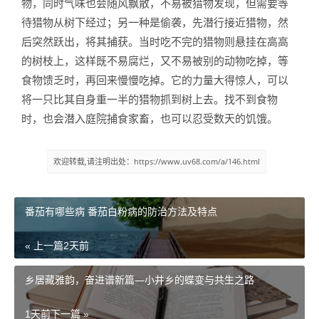
物，同时气味也会随风飘散，不易被猎物发现，但需要等
待猎物从树下经过；另一种是偷袭，先潜行接近猎物，然
后突然跃出，将其捕获。当时吃不完的猎物则悬挂在高高
的树枝上，这样既不易腐烂，又不易被别的动物吃掉，等
食物馈乏时，再回来慢慢吃掉。它的力量大得惊人，可以
将一只比其自身重一半的猎物抓到树上去。找不到食物
时，也会潜入庭院捕食家畜，也可以忍受数天的饥饿。
欢迎转载,请注明出处：https://www.uv68.com/a/146.html
番茄有哪些病 番茄白粉病的防治方法及特点
« 上一篇
2天前
乡居藏雅韵，奋进谱新篇—小井乡的蝶变与共生之路
1天前
下一篇 »