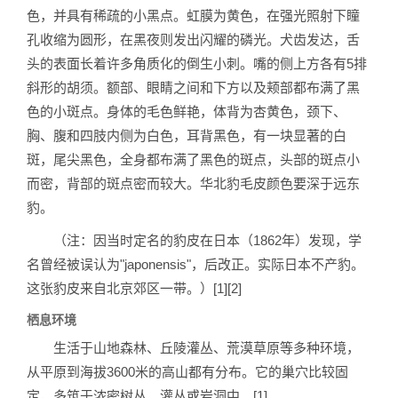
色，并具有稀疏的小黑点。虹膜为黄色，在强光照射下瞳
孔收缩为圆形，在黑夜则发出闪耀的磷光。犬齿发达，舌
头的表面长着许多角质化的倒生小刺。嘴的侧上方各有5排
斜形的胡须。额部、眼睛之间和下方以及颊部都布满了黑
色的小斑点。身体的毛色鲜艳，体背为杏黄色，颈下、
胸、腹和四肢内侧为白色，耳背黑色，有一块显著的白
斑，尾尖黑色，全身都布满了黑色的斑点，头部的斑点小
而密，背部的斑点密而较大。华北豹毛皮颜色要深于远东
豹。
（注：因当时定名的豹皮在日本（1862年）发现，学
名曾经被误认为"japonensis"，后改正。实际日本不产豹。
这张豹皮来自北京郊区一带。）[1][2]
栖息环境
生活于山地森林、丘陵灌丛、荒漠草原等多种环境，
从平原到海拔3600米的高山都有分布。它的巢穴比较固
定，多筑于浓密树丛、灌丛或岩洞中。[1]