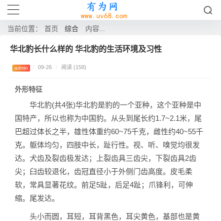
综合
当前位置：
首页
内容...
华北豹长什么样的 华北豹的生活环境及习性
/
09-26
/
阅读 (158)
admin
外形特征
华北豹
(共4张)
华北豹是豹的一个亚种，这个亚种是中
国特产，所以也称为中国豹。从头到尾长约1.7~2.1米，尾
巴超过体长之半，雄性体重约60~75千克，雌性约40~55千
克。躯体均匀，四肢中长，趾行性。视、听、嗅觉均很发
达。犬齿及裂齿极发达；上裂齿具三齿尖，下裂齿具2齿
尖；臼齿较退化，齿冠直径小于外侧门齿高度。皮毛柔
软，常具显著花纹。前足5趾，后足4趾；爪锋利，可伸
缩。尾发达。
头小而圆，耳短，耳背黑色，耳尖黄色，基部也是黄