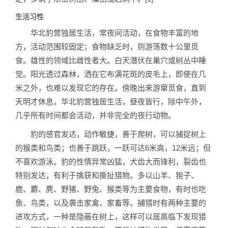
生活习性
华北豹营独居生活，常夜间活动，在食物丰富的地
方，活动范围较固定；食物缺乏时，则游荡数十公里觅
食。雄性的领域比雌性者大。白天潜伏在巢穴或树丛中睡
觉。阳光透过森林，洒在它布满花斑的皮毛上，即使在几
米之外，也难以发现它的存在。傍晚出来游窜觅食，直到
天明才休息。华北豹营独居生活，昼夜皆行，除中午外，
几乎所有时间都会活动，并非完全的夜行动物。
豹的感官发达，动作敏捷，善于爬树，可以捕捉树上
的猴类和鸟类；也善于跳跃，一跃可达6米高，12米远；但
不喜欢游泳。豹的性情异常凶猛，犬齿大而锋利，裂齿也
特别发达，有利于擒获和撕扯猎物。多以山羊、狍子、
鹿、麝、麂、野猪、野兔、猴类等为主要食物，有时也吃
鱼、鸟类，以及袭击家禽、家畜等。捕猎时有两种主要的
进攻方式，一种是隐蔽在树上，这样可以居高临下发现猎