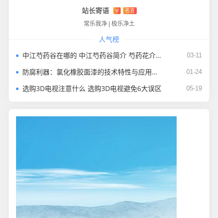
站长寄语
V
名言
常乐我净
|
极乐净土
人气榜
中江芍药谷在哪的 中江芍药谷简介 芍药花介绍
03-11
防腐利器：氯化橡胶面漆的技术特性与应用图景
01-24
选购3D电视注意什么 选购3D电视避免6大误区
05-19