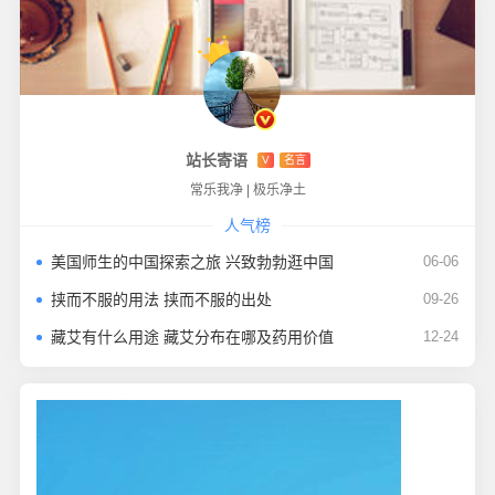
站长寄语
V
名言
常乐我净
|
极乐净土
人气榜
美国师生的中国探索之旅 兴致勃勃逛中国
06-06
挟而不服的用法 挟而不服的出处
09-26
藏艾有什么用途 藏艾分布在哪及药用价值
12-24