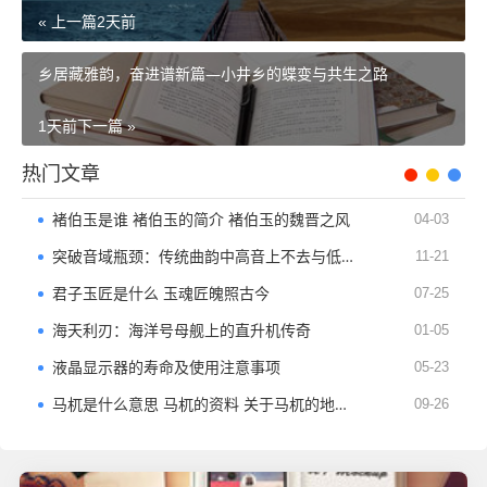
« 上一篇
2天前
乡居藏雅韵，奋进谱新篇—小井乡的蝶变与共生之路
1天前
下一篇 »
热门文章
褚伯玉是谁 褚伯玉的简介 褚伯玉的魏晋之风
04-03
突破音域瓶颈：传统曲韵中高音上不去与低音下不来的解决指南
11-21
君子玉匠​是什么 玉魂匠魄照古今
07-25
海天利刃：海洋号母舰上的直升机传奇
01-05
液晶显示器的寿命及使用注意事项
05-23
马杌是什么意思 马杌的资料 关于马杌的地方称呼
09-26