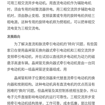
可用三相交流异步电动机。用直流电动机作为辅助电机
时，须由专用的硅整流器供电。用三相交流异步辅助电动
机时，须由静止变相、变频装置或专用的旋转电机供给三
相电源。这种专用的旋转电机称为劈相机，可以把单相交
流电变为三相交流电。
发展趋向
为了解决直流和脉流牵引电动机的"转向"问题，有些国
家已在使用晶闸管无换向器式牵引电动机和三相交流异步
变频牵引电动机，并在试验以直线异步电动机为动力的磁
悬浮高速车辆。晶闸管无换向器式牵引电动机是由一台同
步电动机和一组晶闸管逆变器组成，用
晶闸管和转子位置检测器来代替直流牵引电动机的换
向器和炭刷结构。这种电动机具有直流电机的优点而没有
困难的"换向"问题。但晶闸管及其控制系统相当复杂，所以
电子元件直接影响电动机的运行可靠性。三相交流异步变
频牵引电动机结构简单，工作可靠，成本低廉，是比较理