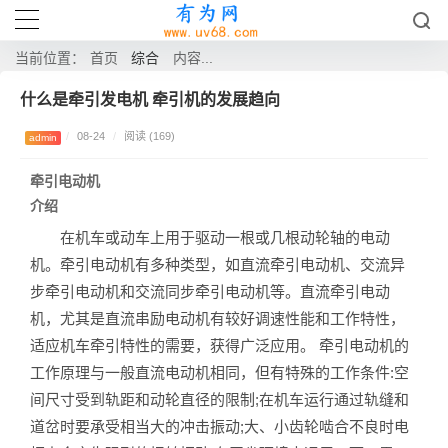
综合
当前位置：
首页
内容...
什么是牵引发电机 牵引机的发展趋向
/
08-24
/
阅读 (169)
admin
牵引电动机
介绍
在机车或动车上用于驱动一根或几根动轮轴的电动
机。牵引电动机有多种类型，如直流牵引电动机、交流异
步牵引电动机和交流同步牵引电动机等。直流牵引电动
机，尤其是直流串励电动机有较好调速性能和工作特性，
适应机车牵引特性的需要，获得广泛应用。 牵引电动机的
工作原理与一般直流电动机相同，但有特殊的工作条件:空
间尺寸受到轨距和动轮直径的限制;在机车运行通过轨缝和
道岔时要承受相当大的冲击振动;大、小齿轮啮合不良时电