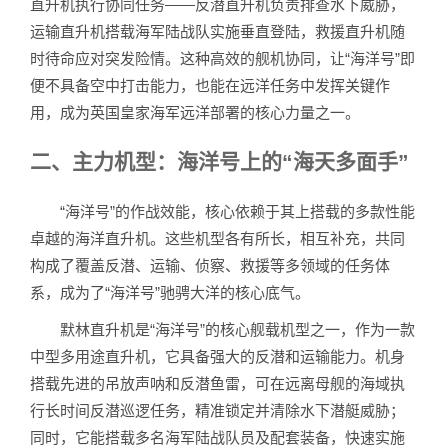
直升机执行协同任务——反潜直升机负责排查水下威胁，
运输直升机搭载海军陆战队实施垂直登陆，救援直升机随
时待命应对突发险情。这种高效的舰机协同，让“海洋号”即
便不具备空中打击能力，也能在远洋任务中发挥关键作
用，成为英国皇家海军远洋部署的核心力量之一。
二、主力机型：海洋号上的“海天多面手”
“海洋号”的作战效能，核心依赖于其上搭载的多款性能
卓越的海洋直升机。这些机型各有所长，相互补充，共同
构成了覆盖反潜、运输、侦察、救援等多领域的任务体
系，成为了“海洋号”驰骋大洋的核心底气。
默林直升机是“海洋号”的核心舰载机型之一，作为一款
中型多用途直升机，它具备强大的反潜和运输能力。机身
搭载先进的吊放声呐和反潜鱼雷，可在远离母舰的海域执
行长时间反潜巡逻任务，精准锁定并清除水下潜艇威胁；
同时，它能搭载多名海军陆战队员及配套装备，快速实施