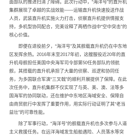
面部队的推进扫清了障碍。此次行动中，“海洋号”的直升机
集群展现了卓越的实战效能——运输直升机快速投送作战
人员，武装直升机实施火力打击，侦察直升机提供情报支
持，多机型协同配合，完美诠释了两栖作战中“空中突击”的
核心价值。
即便在退役前夕，“海洋号”及其舰载直升机仍在中东地
区发挥余热。2016年末至2017年初，这艘服役近20年的直
升机母舰担任美国中央海军司令部第50任务部队的领航
舰，其搭载的直升机承担了大量的侦察、巡逻和协同任
务，为多国联合军演“三叉戟”的顺利开展提供了保障。在此
次任务中，直升机集群不仅实现了与英、美、澳、法等多
国海军的协同联动，还在维护中东地区海域安全、保障自
由商贸航行中发挥了重要作用，用实际行动证明了其“老当
益壮”的可靠性能。
除了军事行动，“海洋号”的舰载直升机也多次参与人道
主义救援任务。在远洋海域发生船舶遇险、人员落水等突