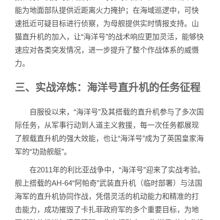
能为地面部队提供近距离火力掩护；在海域巡逻中，可快
速抵近可疑目标进行侦察，为母舰提供实时情报支持。山
猫直升机的加入，让“海洋号”的战术响应更加灵活，能够快
速应对各类突发情况，进一步提升了整个作战体系的威慑
力。
三、实战淬炼：海洋号直升机的任务征程
自服役以来，“海洋号”及其搭载的直升机参与了多次国
际任务，从军事行动到人道主义救援，每一次任务都展现
了舰载直升机的强大效能，也让“海洋号”成为了英国皇家海
军的“功勋舰艇”。
在2011年的利比亚战争中，“海洋号”迎来了实战考验。
舰上搭载的AH-64“阿帕奇”武装直升机（临时部署）与法国
海军的直升机协同作战，凭借灵活的机动能力和精准的打
击能力，成功摧毁了卡扎菲政府军的多个重要目标，为地