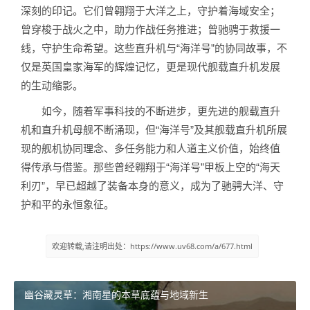
深刻的印记。它们曾翱翔于大洋之上，守护着海域安全；
曾穿梭于战火之中，助力作战任务推进；曾驰骋于救援一
线，守护生命希望。这些直升机与“海洋号”的协同故事，不
仅是英国皇家海军的辉煌记忆，更是现代舰载直升机发展
的生动缩影。
如今，随着军事科技的不断进步，更先进的舰载直升
机和直升机母舰不断涌现，但“海洋号”及其舰载直升机所展
现的舰机协同理念、多任务能力和人道主义价值，始终值
得传承与借鉴。那些曾经翱翔于“海洋号”甲板上空的“海天
利刃”，早已超越了装备本身的意义，成为了驰骋大洋、守
护和平的永恒象征。
欢迎转载,请注明出处：https://www.uv68.com/a/677.html
幽谷藏灵草：湘南星的本草底蕴与地域新生