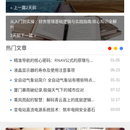
« 上一篇
2天前
从入门到实操：财务管理基础逻辑与实践指南,核心知识全解
析
1天前
下一篇 »
热门文章
精准导航的核心密码：RNAV公式的原理与实践
01-05
液晶显示器的寿命及使用注意事项
05-23
全自动气象站简介 全自动气象站有哪些特点及监测软件
01-31
厦门暴雨破纪录,极端天气下的城市应对
07-12
乘风而起的智慧：解码青云直上的底层逻辑与成长路径
11-17
变电站直流电源系统技术：筑牢电网安全基石
03-03