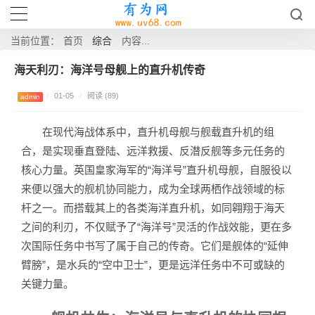
综合
当前位置：
首页
内容...
海天利刃：海洋号母舰上的直升机传奇
/
01-05
/
阅读 (89)
admin
在现代海战体系中，直升机母舰与舰载直升机的组
合，是实现垂直登陆、远洋救援、反潜反舰等多元任务的
核心力量。英国皇家海军的“海洋号”直升机母舰，自服役以
来便以强大的舰机协同能力，成为全球两栖作战领域的标
杆之一。而搭载其上的各类海洋直升机，如同翱翔于海天
之间的利刃，不仅赋予了“海洋号”灵活的作战效能，更在多
次国际任务中书写了属于自己的传奇。它们是舰体的“延伸
臂膀”，是水兵的“空中卫士”，更是远洋任务中不可或缺的
关键力量。