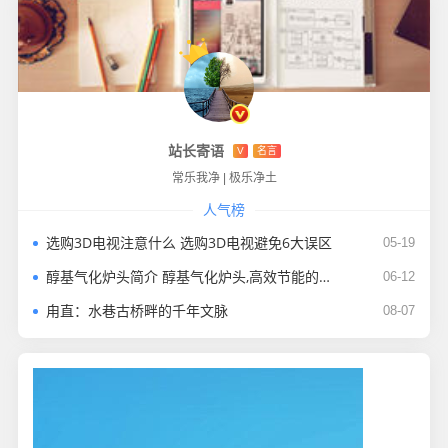
站长寄语
V
名言
常乐我净
|
极乐净土
人气榜
选购3D电视注意什么 选购3D电视避免6大误区
05-19
醇基气化炉头简介 醇基气化炉头,高效节能的餐饮新选择​
06-12
甪直：水巷古桥畔的千年文脉​
08-07