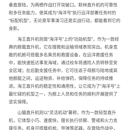
垂直登陆，为两栖作战打开突破口。默林直升机的可靠性
和多任务能力，使其成为“海洋号”执行远洋部署任务时的
“标配机型”，无论是军事演习还是实战行动，都能看到它的
身影。
海王直升机则是“海洋号”上的“功勋机型”，作为一款经
典的舰载直升机，它在搜救和运输领域表现突出。机身宽
敞的机舱可搭载多名乘员和救援设备，在远洋救援任务
中，能快速抵达事发海域，通过绞车将遇险人员转移至安
全区域；在后勤支援任务中，它可往返于母舰与陆地或其
他舰艇之间，运送物资、补给弹药，保障任务的持续推
进。海王直升机的稳定性和通用性，让它成为了“海洋号”上
最忙碌的机型之一，为舰上人员和任务的顺利开展提供了
坚实保障。
山猫直升机则以“灵活机动”著称，作为一款轻型直升
机，它体型小巧、速度快，擅长执行侦察、警戒和火力支
援任务。机身可搭载机枪、导弹等武器，在登陆作战中，