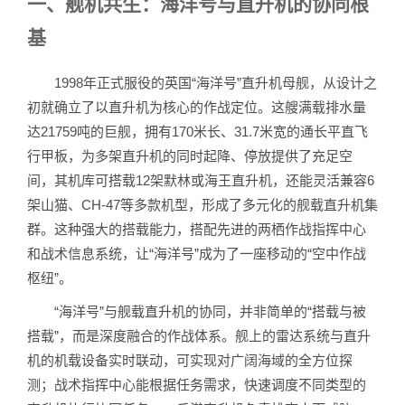
一、舰机共生：海洋号与直升机的协同根
基
1998年正式服役的英国“海洋号”直升机母舰，从设计之
初就确立了以直升机为核心的作战定位。这艘满载排水量
达21759吨的巨舰，拥有170米长、31.7米宽的通长平直飞
行甲板，为多架直升机的同时起降、停放提供了充足空
间，其机库可搭载12架默林或海王直升机，还能灵活兼容6
架山猫、CH-47等多款机型，形成了多元化的舰载直升机集
群。这种强大的搭载能力，搭配先进的两栖作战指挥中心
和战术信息系统，让“海洋号”成为了一座移动的“空中作战
枢纽”。
“海洋号”与舰载直升机的协同，并非简单的“搭载与被
搭载”，而是深度融合的作战体系。舰上的雷达系统与直升
机的机载设备实时联动，可实现对广阔海域的全方位探
测；战术指挥中心能根据任务需求，快速调度不同类型的