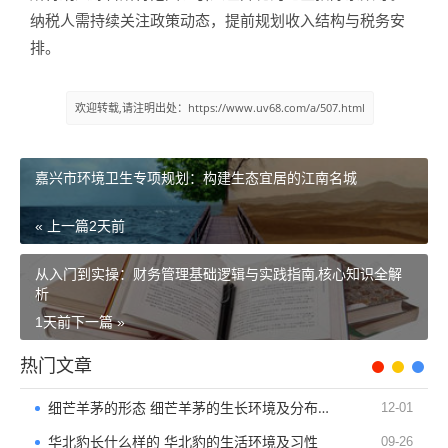
纳税人需持续关注政策动态，提前规划收入结构与税务安
排。
欢迎转载,请注明出处：https://www.uv68.com/a/507.html
嘉兴市环境卫生专项规划：构建生态宜居的江南名城​
« 上一篇
2天前
从入门到实操：财务管理基础逻辑与实践指南,核心知识全解
析
1天前
下一篇 »
热门文章
细芒羊茅的形态 细芒羊茅的生长环境及分布范围
12-01
华北豹长什么样的 华北豹的生活环境及习性
09-26