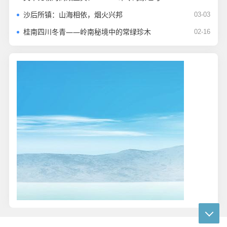
沙后所镇：山海相依，烟火兴邦
03-03
桂南四川冬青——岭南秘境中的常绿珍木
02-16