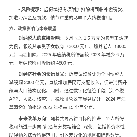
-
风险提示
：虚假填报专项附加扣除将面临补缴税款、
加收滞纳金及罚款，情节严重的影响个人纳税信用。
六、政策影响与未来展望
对纳税人的直接影响
：以月收入 1.5 万元的典型工薪族
为例，假设其享受子女教育（2000 元）、赡养老人（3000
元）两项扣除，2025 年应纳税所得额较 2023 年减少 6 万
元，年纳税额可降低约 4800 元。
对经济社会的长远意义
：政策调整预计为全国纳税人
减税超 2000 亿元，直接增加居民可支配收入，促进消费升
级与人口结构优化。同时，通过数字化征管手段（如个税
APP、大数据核查），税收征管效率显著提升，2024 年汇
算清缴准确率较 2023 年提高 15 个百分点。
未来改革方向
：随着共同富裕目标的推进，个人所得
税可能进一步向 “综合与分类相结合” 深化，包括将资本性
所得纳入综合所得范围、引入差异化的地区扣除系数等。