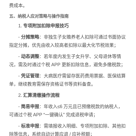
费成本。
五、纳税人应对策略与操作指南
1.
专项附加扣除申报技巧
-
分摊策略
：非独生子女赡养老人扣除可通过书面协议
指定分摊，优先由收入较高者扣除以最大化节税效果；
-
动态调整
：若年度内发生子女升学、父母退休等情
况，需及时通过个税 APP 更新扣除信息，避免多缴税款；
-
凭证管理
：大病医疗需留存医药费用票据、医保结算
单，继续教育需保存资格证书等资料备查。
2.
汇算清缴操作流程
-
简易申报
：年收入≤6 万元且已预缴税款的纳税人，
可通过个税 APP “一键确认” 完成退税申请；
-
标准申报
：需填报收入明细、专项附加扣除、其他扣
除等信息，系统自动计算应退 / 应补税额；