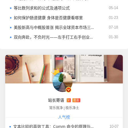
等比数列求和的公式及通项公式
05-14
如何保护肠道健康 身体是否健康看哪里
01-23
美股新高与中概股普涨 ​揭示全球资本市场三大趋势
07-18
双向奔赴，不负时光——左手打工右手创业的生存与成长
01-30
站长寄语
V
名言
常乐我净
|
极乐净土
人气榜
文本比较的高效工具：Comm 命令的原理与实践指南
10-07