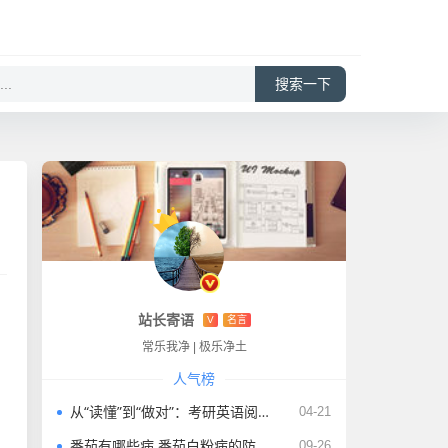
搜索一下
站长寄语
V
名言
常乐我净
|
极乐净土
人气榜
从“读懂”到“做对”：考研英语阅读理解精读技巧与高分策略
04-21
番茄有哪些病 番茄白粉病的防治方法及特点
09-26