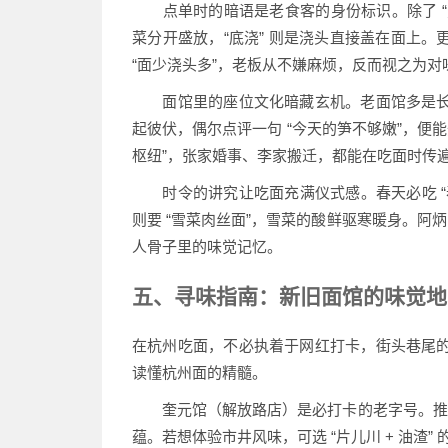
点单时的暗语是老食客的身份标识。除了 “宽汤重
菜分开盛放，“底浇” 则是浇头直接盖在面上。更
“面少浇头多”，老板从不嫌麻烦，反而视之为对
面馆里的座位文化暗藏玄机。老面馆多是长
起彼伏，偶尔点评一句 “今天的笋不够嫩”，便
枢纽”，张家婚事、李家搬迁，都能在吃面时传
时令的讲究让吃面充满仪式感。春天必吃 “春
则要 “雪菜肉丝面”，雪菜的酸鲜驱寒暖身。阿
人骨子里的味觉记忆。
五、寻味指南：新旧面馆的味觉地
在杭州吃面，不必执着于网红打卡，街头巷尾
读懂杭州面的精髓。
奎元馆（解放路店）是必打卡的老字号。推荐经
蕴。若想体验市井风味，可选 “片儿川 + 油渣