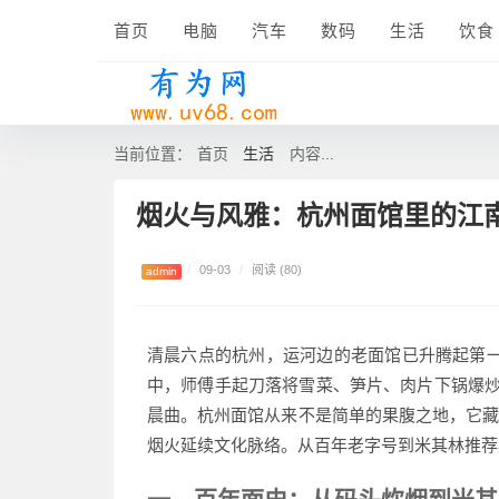
首页
电脑
汽车
数码
生活
饮食
生活
当前位置：
首页
内容...
烟火与风雅：杭州面馆里的江
/
09-03
/
阅读 (80)
admin
清晨六点的杭州，运河边的老面馆已升腾起第一
中，师傅手起刀落将雪菜、笋片、肉片下锅爆炒，
晨曲。杭州面馆从来不是简单的果腹之地，它藏
烟火延续文化脉络。从百年老字号到米其林推荐