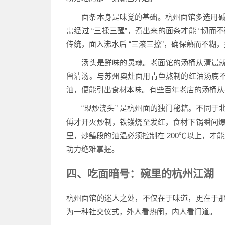
面条本身是味觉的基础。杭州面馆多选用碱面，按
需经过 “三揉三醒”，煮出来的面条才能 “韧而
传统，面入沸水后 “三滚三撩”，确保熟而不糊
汤头是鲜味的灵魂。老面馆的汤桶从清晨就开
留清汤。与苏州奥灶面用青鱼熬制的红油汤底不
油，便能引出食材本味。有些百年老店的汤桶从不
“现炒浇头” 是杭州面的独门秘籍。不同于北
傅才开火炒制，铁镬烧至发红，食材下锅瞬间爆香
里，炒鳝段的油温必须控制在 200℃以上，才
功力绝难掌握。
四、吃面暗号：碗里的杭州江湖
杭州面馆的迷人之处，不仅在于味道，更在于那份
为一种社交仪式，外人看热闹，内人看门道。