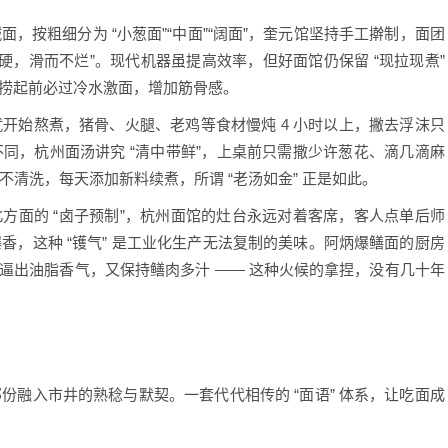
粗细分为 “小葱面”“中面”“阔面”，奎元馆坚持手工擀制，面团
不硬，滑而不烂”。现代机器虽提高效率，但好面馆仍保留 “现拉现煮”
，捞起前必过冷水激面，增加筋骨感。
始熬煮，猪骨、火腿、老鸡等食材慢炖 4 小时以上，撇去浮沫只
同，杭州面汤讲究 “清中带鲜”，上桌前只需撒少许葱花、滴几滴麻
清洗，每天添加新料续煮，所谓 “老汤如金” 正是如此。
方面的 “卤子预制”，杭州面馆的灶台永远对着客席，客人点单后师
，这种 “镬气” 是工业化生产无法复制的美味。阿炳爆鳝面的厨房
能逼出油脂香气，又保持鳝肉多汁 —— 这种火候的拿捏，没有几十年
融入市井的熟稔与默契。一套代代相传的 “面语” 体系，让吃面成