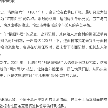
林餐桌
。清同治六年（1867 年），奎元馆在官巷口开张，最初只是为赶
 “江南面王” 的起点。那时的杭州，运河码头千帆竞发，劳工与商
、快速出餐的模式，恰是市井生活效率与美味的完美平衡。
向 “精细料理” 的蜕变。史料记载，其创始人对食材的挑剔近乎苛
活河虾剥制，一斤需达 120 只上下，连面粉都指定无锡头号面粉
为名流聚集地，鲁迅在杭州任教时，虽未留下吃面记载，但其友人笔
。
2024 年，上城区的 “阿炳爆鳝面” 入选杭州米其林指南，这家
练就的 “两炸两炒” 技法，让鳝鱼外脆里嫩，虾仁饱满鲜甜。从码头边
，正是这座城市对 “平凡美味” 极致追求的见证。
得淋漓尽致。不同于苏州奥灶面的红油浓醇，也异于上海本帮面的甜
三款标志性面条更是将这种哲学演绎到极致。