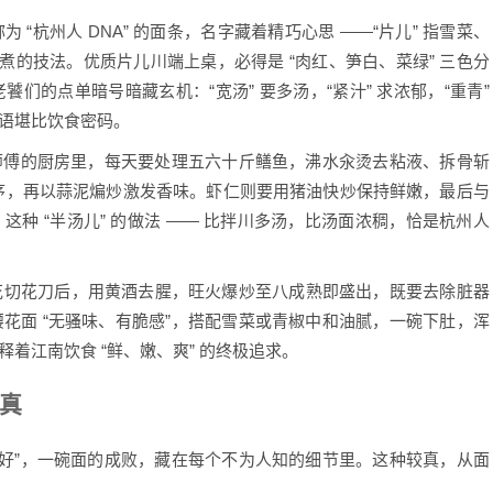
杭州人 DNA” 的面条，名字藏着精巧心思 ——“片儿” 指雪菜、
煮的技法。优质片儿川端上桌，必得是 “肉红、笋白、菜绿” 三色分
们的点单暗号暗藏玄机：“宽汤” 要多汤，“紧汁” 求浓郁，“重青”
术语堪比饮食密码。
师傅的厨房里，每天要处理五六十斤鳝鱼，沸水汆烫去粘液、拆骨斩
工序，再以蒜泥煸炒激发香味。虾仁则要用猪油快炒保持鲜嫩，最后与
这种 “半汤儿” 的做法 —— 比拌川多汤，比汤面浓稠，恰是杭州人
切花刀后，用黄酒去腥，旺火爆炒至八成熟即盛出，既要去除脏器
花面 “无骚味、有脆感”，搭配雪菜或青椒中和油腻，一碗下肚，浑
释着江南饮食 “鲜、嫩、爽” 的终极追求。
真
头好”，一碗面的成败，藏在每个不为人知的细节里。这种较真，从面