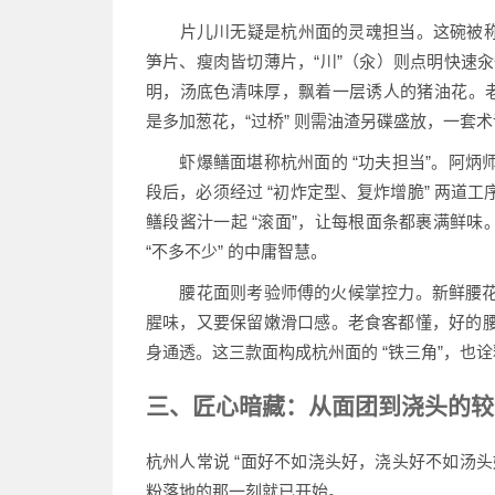
片儿川无疑是杭州面的灵魂担当。这碗被称为 “
笋片、瘦肉皆切薄片，“川”（汆）则点明快速汆
明，汤底色清味厚，飘着一层诱人的猪油花。老饕
是多加葱花，“过桥” 则需油渣另碟盛放，一套
虾爆鳝面堪称杭州面的 “功夫担当”。阿炳
段后，必须经过 “初炸定型、复炸增脆” 两道
鳝段酱汁一起 “滚面”，让每根面条都裹满鲜味。
“不多不少” 的中庸智慧。
腰花面则考验师傅的火候掌控力。新鲜腰花
腥味，又要保留嫩滑口感。老食客都懂，好的腰
身通透。这三款面构成杭州面的 “铁三角”，也诠
三、匠心暗藏：从面团到浇头的较
杭州人常说 “面好不如浇头好，浇头好不如汤
粉落地的那一刻就已开始。