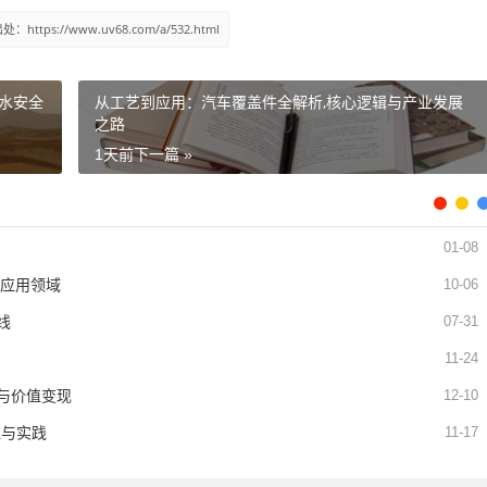
ttps://www.uv68.com/a/532.html
饮水安全
从工艺到应用：汽车覆盖件全解析,核心逻辑与产业发展
之路
1天前
下一篇 »
01-08
及应用领域
10-06
​
07-31
11-24
与价值变现
12-10
值与实践
11-17