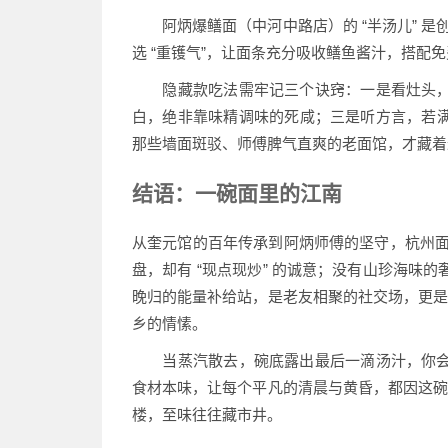
阿炳爆鳝面（中河中路店）的 “半汤儿” 是创
选 “重镬气”，让面条充分吸收鳝鱼酱汁，搭配免
隐藏款吃法需牢记三个诀窍：一是看灶头，
白，绝非靠味精调味的死咸；三是听方言，若满
那些墙面斑驳、师傅脾气直爽的老面馆，才藏着
结语：一碗面里的江南
从奎元馆的百年传承到阿炳师傅的坚守，杭州面馆
盘，却有 “现点现炒” 的诚意；没有山珍海味
晚归的能量补给站，是老友相聚的社交场，更是
乡的情愫。
当蒸汽散去，碗底露出最后一滴汤汁，你会
食材本味，让每个平凡的清晨与黄昏，都因这碗
楼，至味往往藏市井。