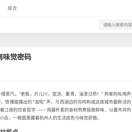
综合
南味觉密码
缕蒸汽。“老板，片儿川，宽汤、重青，油渣过桥！” 熟客的吆喝声
铁镬碰撞出的 “滋啦” 声，与西湖边的鸟鸣构成这座城市最鲜活的
着江南的饮食哲学 —— 用最朴素的食材熬煮极致鲜味，以最市井的
小店，一碗面里藏着杭州人的生活底色与味觉骄傲。