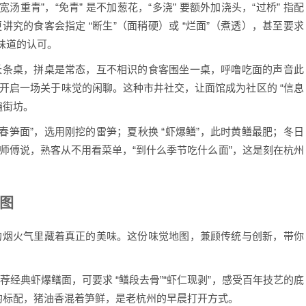
青”，“免青” 是不加葱花，“多浇” 要额外加浇头，“过桥” 指配
讲究的食客会指定 “断生”（面稍硬）或 “烂面”（煮透），甚至要求
味道的认可。
条桌，拼桌是常态，互不相识的食客围坐一桌，呼噜吃面的声音此
能开启一场关于味觉的闲聊。这种市井社交，让面馆成为社区的 “信息
遍街坊。
笋面”，选用刚挖的雷笋；夏秋换 “虾爆鳝”，此时黄鳝最肥；冬日
炳师傅说，熟客从不用看菜单，“到什么季节吃什么面”，这是刻在杭州
图
的烟火气里藏着真正的美味。这份味觉地图，兼顾传统与创新，带你
典虾爆鳝面，可要求 “鳝段去骨”“虾仁现剥”，感受百年技艺的底
” 的标配，猪油香混着笋鲜，是老杭州的早晨打开方式。