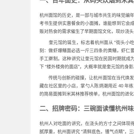
一、百年面史：从码头炊烟到米其
杭州面馆的历史，是一部与城市共生的味觉编年史
考书生提供实惠餐食的小面摊，谁能想到它会成为
贩对热食的需求催生了早期面馆文化，现炒浇头
奎元馆的诞生，标志着杭州面从 “街头小吃” 
刻：做虾爆鳝面必选一斤三四条的黄鳝，虾仁要鲜
手工擀制。这种讲究让奎元馆在民国时期就成
下 “楼外楼旁的面店”，大概率就是奎元馆的身影
传统与创新的碰撞，让杭州面馆在当代焕发新生。
藏在社区里的小店，掌勺人陈炳潮用近 40 年
的简易面摊到米其林推荐榜单，杭州面馆的进化史
二、招牌密码：三碗面读懂杭州味
杭州人对吃面的讲究，在浇头的方寸之间体现
腻厚重，杭州面讲究 “清鲜底色，镬气点睛”，