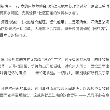
新惊喜。73 岁的阿炳师傅会现场演示鳝鱼处理全过程，建议点单时
费茶水解腻，完美诠释 “社区面馆的米其林水准”。
师傅炒浇头时火焰越高越旺，镬气越足；二是观汤色，好汤呈淡奶
店都是杭州话点单，大概率不会踩雷。避开过度装修的 “网红店”，
最本真的杭州味。
用最朴素的方式诠释着 “匠心” 二字。它没有米其林餐厅的精致摆
的奢华，却能把雪菜、笋片熬出万般滋味。对杭州人而言，面馆是早出
味觉记忆的锚点 —— 无论走多远，一碗片儿川就能唤醒所有关于家
读懂杭州面的真谛：它用清鲜汤底包容人间烟火，以现炒浇头致敬
面而变得温暖踏实。这或许就是江南的饮食哲学 —— 风雅不必在高