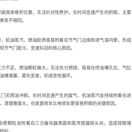
碳具体堆积位置，无法针对性养护。长时间怠速产生的积碳，主要
害各不相同。
，机油蒸汽、燃油胶质极易附着在节气门边缘和进气道内壁，形成
现节气门脏污、怠速抖动的核心原因。
力不足，燃油颗粒偏大，无法充分燃烧，极易在喷油嘴孔位、气缸
油嘴堵塞、雾化变差，形成恶性循环。
门无燃油冲刷，长时间怠速产生的废气、机油蒸汽会持续附着在进
、清理难度大，也是直喷车比电喷车更容易积碳的关键原因。
质颗粒会附着在三元催化器表面和氧传感器探头处，造成轻微堵
超标。