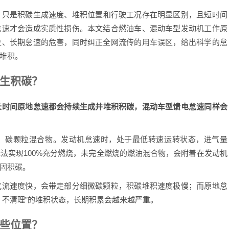
，只是积碳生成速度、堆积位置和行驶工况存在明显区别，且短时间
怠速才会造成实质性损伤。本文结合燃油车、混动车型发动机工作原
位、长期怠速的危害，同时纠正全网流传的用车误区，给出科学的怠
堆积。
生积碳？
长时间原地怠速都会持续生成并堆积积碳，混动车型馈电怠速同样会
碳颗粒混合物。发动机怠速时，处于最低转速运转状态，进气量
法实现100%充分燃烧，未完全燃烧的燃油混合物，会附着在发动机
固积碳。
流速度快，会带走部分细微碳颗粒，积碳堆积速度极慢；而原地怠
、不清理”的堆积状态，长期积累会越来越严重。
些位置？