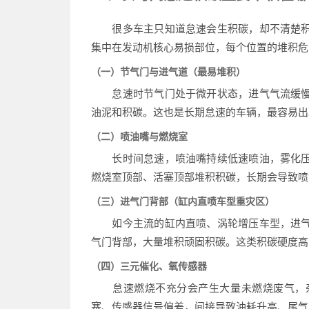
很多车主只知道怠速会生积碳，却不清楚积
集中在发动机核心易损部位，每个位置的堆积危
（一）节气门与进气道（最易堆积）
怠速时节气门处于微开状态，进气气流缓慢
油泥和积碳。这也是长期怠速的车辆，最容易出
（二）喷油嘴与燃烧室
长时间怠速，喷油嘴持续低速喷油，雾化压
燃烧室顶部、活塞顶部堆积积碳，长期会导致喷
（三）进气门背部（缸内直喷车型重灾区）
如今主流的缸内直喷、涡轮增压车型，进气
气门背部，大量堆积顽固积碳。这类积碳硬度高
（四）三元催化、氧传感器
怠速燃烧不充分会产生大量未燃烧废气，杂
塞、传感器信号偏差，间接导致油耗升高、尾气