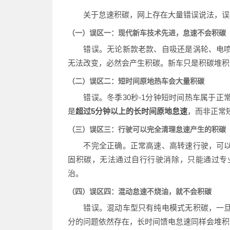
关于怠速积碳，网上存在大量错误说法，误导
（一）误区一：现代新车技术先进，怠速不会积碳
错误。无论新款老款、自吸还是涡轮、电喷
无法改变，必然会产生积碳。新车只是积碳堆积
（二）误区二：短时间原地热车会大量积碳
错误。冬季30秒-1分钟短时间热车属于正
是
超过5分钟以上的长时间原地怠速
，而非正常
（三）误区三：行驶可以完全清理怠速产生的积碳
不完全正确。正常高速、高转速行驶，可以
固积碳，无法通过自行行驶消除，只能通过专
治。
（四）误区四：混动怠速不烧油，就不会积碳
错误。混动车型只有纯电模式无积碳，一旦
分的问题依然存在，长时间馈电怠速同样会堆积