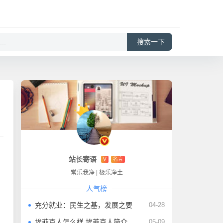
搜索一下
站长寄语
V
名言
常乐我净
|
极乐净土
人气榜
充分就业：民生之基，发展之要
04-28
埃菲克人怎么样 埃菲克人简介及其生活
05-09