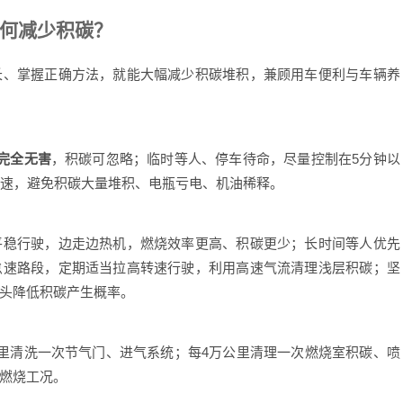
何减少积碳？
、掌握正确方法，就能大幅减少积碳堆积，兼顾用车便利与车辆养
完全无害
，积碳可忽略；临时等人、停车待命，尽量控制在5分钟以
怠速，避免积碳大量堆积、电瓶亏电、机油稀释。
稳行驶，边走边热机，燃烧效率更高、积碳更少；长时间等人优先
怠速路段，定期适当拉高转速行驶，利用高速气流清理浅层积碳；坚
头降低积碳产生概率。
清洗一次节气门、进气系统；每4万公里清理一次燃烧室积碳、喷
燃烧工况。