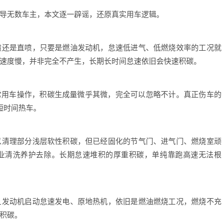
无数车主，本文逐一辟谣，还原真实用车逻辑。
还是直喷，只要是燃油发动机，怠速低进气、低燃烧效率的工况就
速度慢，并非完全不产生，长期长时间怠速依旧会快速积碳。
常用车操作，积碳生成量微乎其微，完全可以忽略不计。真正伤车的
短时间热车。
清理部分浅层软性积碳，但已经固化的节气门、进气门、燃烧室顽
业清洗养护去除。长期怠速堆积的厚重积碳，单纯靠跑高速无法根
发动机启动怠速发电、原地热机，依旧是燃油燃烧工况，燃烧不充
积碳。