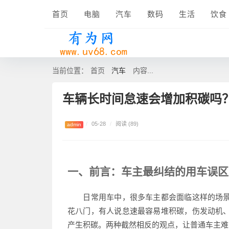
首页
电脑
汽车
数码
生活
饮食
汽车
当前位置：
首页
内容...
车辆长时间怠速会增加积碳吗
/
05-28
/
阅读 (89)
admin
一、前言：车主最纠结的用车误区
日常用车中，很多车主都会面临这样的场景
花八门，有人说怠速最容易堆积碳，伤发动机
产生积碳。两种截然相反的观点，让普通车主难