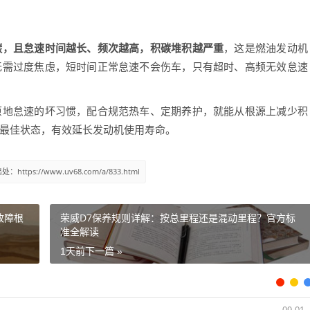
碳，且怠速时间越长、频次越高，积碳堆积越严重
，这是燃油发动机
无需过度焦虑，短时间正常怠速不会伤车，只有超时、高频无效怠速
地怠速的坏习惯，配合规范热车、定期养护，就能从根源上减少积
最佳状态，有效延长发动机使用寿命。
ttps://www.uv68.com/a/833.html
？故障根
荣威D7保养规则详解：按总里程还是混动里程？官方标
准全解读
1天前
下一篇 »