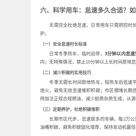
六、科学用车：怠速多久合适？如
无需完全杜绝怠速，日常用车只需把控时长
护。
（一）安全怠速时长标准
日常冬季热车、临时启停，
3分钟以内怠速
内；无特殊情况，禁止10分钟以上长时间原地
（二）减少积碳的实用技巧
冬季无需长时间原地热车，短热车后低速平
熄火，避免无效怠速堆积积碳；市区拥堵长期
持加注正规合规燃油，减少胶质杂质生成，从源
（三）定期养护，杜绝积碳堆积
长期市区代步、怠速居多的车辆，每2万公里
油嘴积碳，避免积碳固化增厚，保持发动机最佳