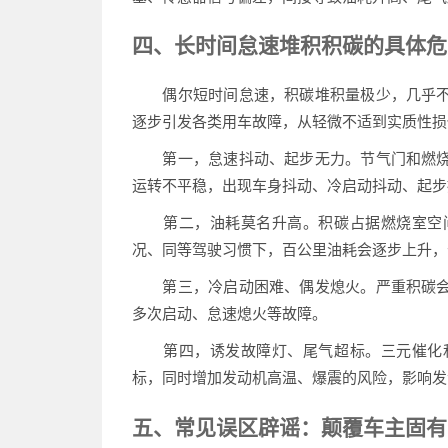
四、长时间怠速堆积积碳的具体危
偶尔短时间怠速，积碳堆积量极少，几乎不
逐步引发各类用车故障，从轻微不适到实质性损
第一，怠速抖动、起步无力。节气门和燃烧
运转不平稳，出现车身抖动、冷启动抖动、起步
第二，油耗莫名升高。积碳占据燃烧室空间
况、同等驾驶习惯下，百公里油耗会逐步上升，
第三，冷启动困难、偶发熄火。严重积碳会
多次启动、怠速熄火等故障。
第四，诱发故障灯、尾气超标。三元催化和
标，同时增加发动机高温、爆震的风险，影响发
五、常见误区辟谣：颠覆车主固有