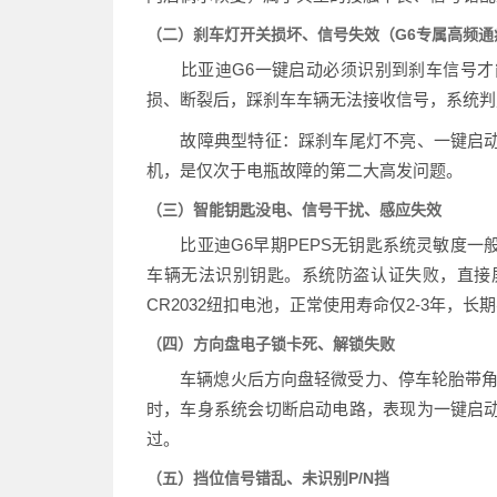
（二）刹车灯开关损坏、信号失效（G6专属高频通
比亚迪G6一键启动必须识别到刹车信号才
损、断裂后，踩刹车车辆无法接收信号，系统判
故障典型特征：踩刹车尾灯不亮、一键启动
机，是仅次于电瓶故障的第二大高发问题。
（三）智能钥匙没电、信号干扰、感应失效
比亚迪G6早期PEPS无钥匙系统灵敏度一
车辆无法识别钥匙。系统防盗认证失败，直接
CR2032纽扣电池，正常使用寿命仅2-3年，
（四）方向盘电子锁卡死、解锁失败
车辆熄火后方向盘轻微受力、停车轮胎带角度
时，车身系统会切断启动电路，表现为一键启
过。
（五）挡位信号错乱、未识别P/N挡