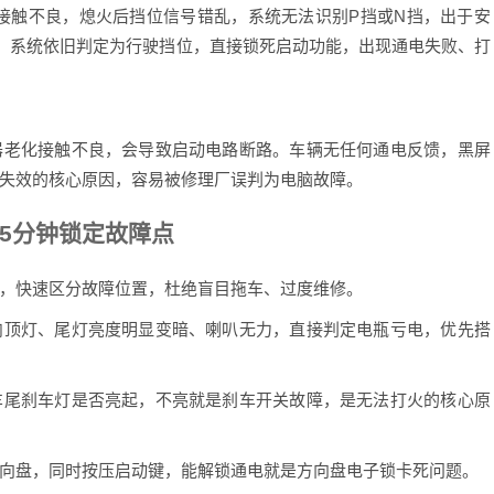
触不良，熄火后挡位信号错乱，系统无法识别P挡或N挡，出于安
，系统依旧判定为行驶挡位，直接锁死启动功能，出现通电失败、打
老化接触不良，会导致启动电路断路。车辆无任何通电反馈，黑屏
失效的核心原因，容易被修理厂误判为电脑故障。
5分钟锁定故障点
快速区分故障位置，杜绝盲目拖车、过度维修。
顶灯、尾灯亮度明显变暗、喇叭无力，直接判定电瓶亏电，优先搭
尾刹车灯是否亮起，不亮就是刹车开关故障，是无法打火的核心原
盘，同时按压启动键，能解锁通电就是方向盘电子锁卡死问题。