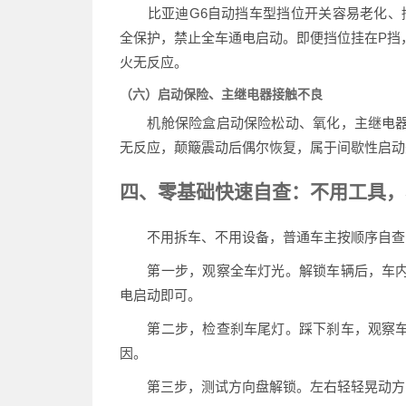
比亚迪G6自动挡车型挡位开关容易老化、接
全保护，禁止全车通电启动。即便挡位挂在P挡
火无反应。
（六）启动保险、主继电器接触不良
机舱保险盒启动保险松动、氧化，主继电器
无反应，颠簸震动后偶尔恢复，属于间歇性启动
四、零基础快速自查：不用工具，
不用拆车、不用设备，普通车主按顺序自查，
第一步，观察全车灯光。解锁车辆后，车内
电启动即可。
第二步，检查刹车尾灯。踩下刹车，观察车
因。
第三步，测试方向盘解锁。左右轻轻晃动方向