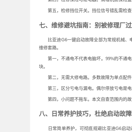
第五，检修挡位开关。挡位信号错乱需检查变
七、维修避坑指南：别被修理厂过
比亚迪G6一键启动故障全部为常规机械、电
维修套路。
第一，不通电不代表电脑坏。99%的不通电故
块。
第二，无需大修电路。多数故障为单点配件损
第三，区分亏电与漏电。偶尔停放亏电是电瓶
第四，小问题不拖车。本文自查范围内的故障
八、日常养护技巧，杜绝启动故障
日常简单养护，可彻底规避比亚迪G6启动通