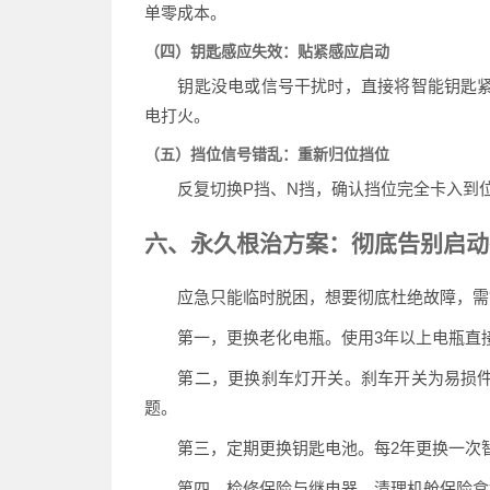
单零成本。
（四）钥匙感应失效：贴紧感应启动
钥匙没电或信号干扰时，直接将智能钥匙紧
电打火。
（五）挡位信号错乱：重新归位挡位
反复切换P挡、N挡，确认挡位完全卡入到位
六、永久根治方案：彻底告别启动
应急只能临时脱困，想要彻底杜绝故障，需针
第一，更换老化电瓶。使用3年以上电瓶直接
第二，更换刹车灯开关。刹车开关为易损件
题。
第三，定期更换钥匙电池。每2年更换一次智能
第四，检修保险与继电器。清理机舱保险盒氧