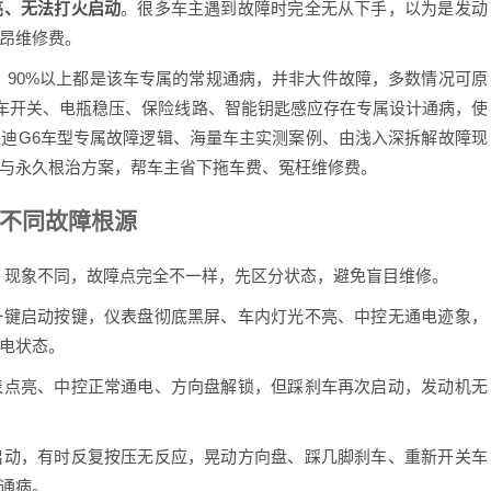
亮、无法打火启动
。很多车主遇到故障时完全无从下手，以为是发动
昂维修费。
90%以上都是该车专属的常规通病，并非大件故障，多数情况可原
刹车开关、电瓶稳压、保险线路、智能钥匙感应存在专属设计通病，使
迪G6车型专属故障逻辑、海量车主实测案例、由浅入深拆解故障现
与永久根治方案，帮车主省下拖车费、冤枉维修费。
不同故障根源
现象不同，故障点完全不一样，先区分状态，避免盲目维修。
键启动按键，仪表盘彻底黑屏、车内灯光不亮、中控无通电迹象，
电状态。
点亮、中控正常通电、方向盘解锁，但踩刹车再次启动，发动机无
动，有时反复按压无反应，晃动方向盘、踩几脚刹车、重新开关车
通病。