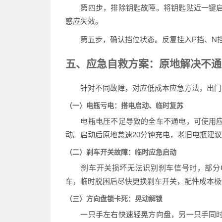
第四步，排除钥匙故障。将钥匙贴近一键启
感应失效。
第五步，确认挡位状态。反复挂入P挡、N挡
五、应急自救方案：原地解决不通
针对不同故障，对应低成本应急方法，出门
（一）电瓶亏电：搭电启动、临时复苏
电瓶电压不足导致的全车不通电，可使用应
动。启动后原地怠速20分钟充电，老旧电瓶建
（二）刹车开关故障：临时应急启动
刹车开关损坏无法识别刹车信号时，部分G6
车，临时脱困后尽快更换刹车开关，配件成本极
（三）方向盘锁卡死：晃动解锁
一只手左右快速轻晃方向盘，另一只手同时