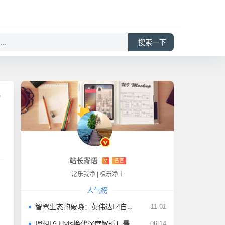
搜索一下
与
站长寄语
V
名言
常乐我净
|
极乐净土
人气榜
智驾生态的破晓：英伟达L4自动驾驶官宣背后的技术革命与行业重构
11-01
理想L9 Livis换代深度解析！最打动用户的核心升级与体验质变
06-14