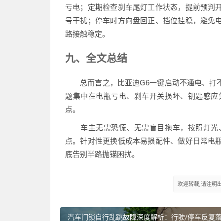
亏电；定期检查刹车尾灯工作状态，提前预判
号干扰；停车时方向盘回正、挡位挂稳，避免
路接触稳定。
九、全文总结
总而言之，比亚迪G6一键启动不通电、打
题集中在电瓶亏电、刹车开关损坏、钥匙感应
点。
车主无需恐慌、无需盲目拖车，按照灯光、
点。针对性更换低成本易损配件、做好日常电
底告别半路抛锚困扰。
欢迎转载,请注明出处：h
汽车门锁自行乱跳故障深度解析：行驶/停车反复