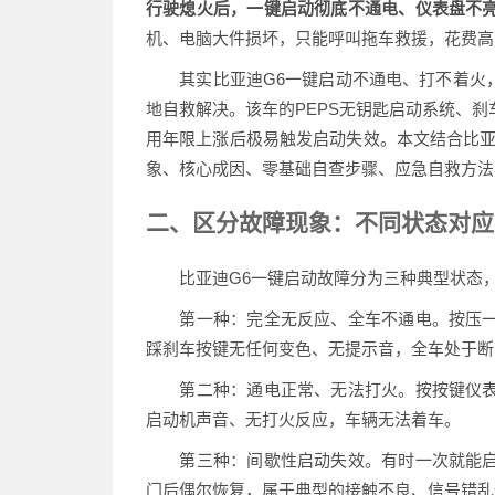
行驶熄火后，一键启动彻底不通电、仪表盘不
机、电脑大件损坏，只能呼叫拖车救援，花费高
其实比亚迪G6一键启动不通电、打不着火，
地自救解决。该车的PEPS无钥匙启动系统、
用年限上涨后极易触发启动失效。本文结合比亚
象、核心成因、零基础自查步骤、应急自救方法
二、区分故障现象：不同状态对应
比亚迪G6一键启动故障分为三种典型状态，
第一种：完全无反应、全车不通电。按压一
踩刹车按键无任何变色、无提示音，全车处于断
第二种：通电正常、无法打火。按按键仪表
启动机声音、无打火反应，车辆无法着车。
第三种：间歇性启动失效。有时一次就能启
门后偶尔恢复，属于典型的接触不良、信号错乱