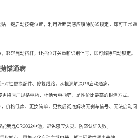
贴一键启动按键位置，利用近距离感应解除防盗锁定，即可正常通
，轻轻晃动挡杆，让挡位开关重新识别信号，即可解除启动锁定。
抛锚通病
对性更换配件、修复线路，从根源解决G6启动通病。
更换原厂规格电瓶，杜绝亏电抛锚，是性价比最高的根治方式。
，价格低廉、更换简单，更换后彻底解决无刹车信号、无法启动问
钥匙CR2032电池，避免感应失灵、防盗认证失败。
化触点，更换老化启动主继电器，解决间歇性通电失效。