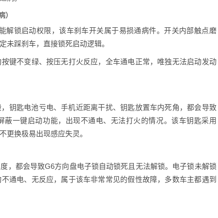
病）
能解锁启动权限，该车刹车开关属于易损通病件。开关内部触点磨
定未踩刹车，直接锁死启动逻辑。
按键不变绿、按压无打火反应，全车通电正常，唯独无法启动发动
般，钥匙电池亏电、手机近距离干扰、钥匙放置车内死角，都会导致
屏蔽一键启动功能，出现不通电、无法打火的情况。该车钥匙采用
长期不更换极易出现感应失灵。
，都会导致G6方向盘电子锁自动锁死且无法解锁。电子锁未解锁
动不通电、无反应，属于该车非常常见的假性故障，多数车主都遇到