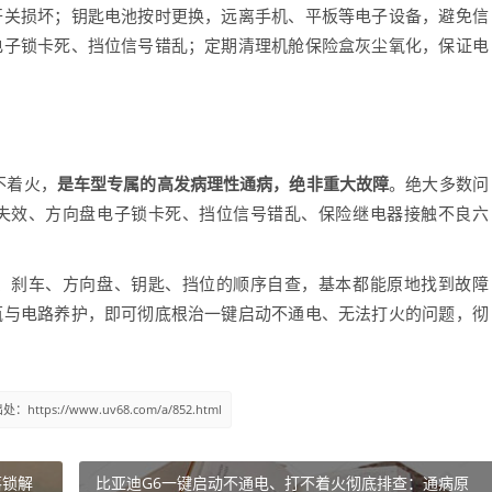
开关损坏；钥匙电池按时更换，远离手机、平板等电子设备，避免信
电子锁卡死、挡位信号错乱；定期清理机舱保险盒灰尘氧化，保证电
不着火，
是车型专属的高发病理性通病，绝非重大故障
。绝大多数问
失效、方向盘电子锁卡死、挡位信号错乱、保险继电器接触不良六
刹车、方向盘、钥匙、挡位的顺序自查，基本都能原地找到故障
瓶与电路养护，即可彻底根治一键启动不通电、无法打火的问题，彻
ttps://www.uv68.com/a/852.html
落锁解
比亚迪G6一键启动不通电、打不着火彻底排查：通病原