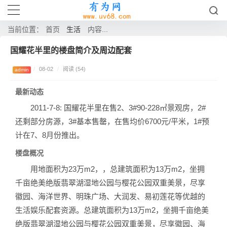
生活
当前位置：
首页
内容...
国耀花半里的楼盘简介及周边配套
/
08-02
/
阅读 (54)
admin
最新动态
2011-7-8: 国耀花半里在售2、3#90-228㎡景观房，2#
还剩部分房源，3#基本售罄，在售均价6700元/平米，1#预
计在7、8月份推出。
楼盘概况
用地面积为23万m2，，总建筑面积为13万m2，坐拥
千亩绝美绝版翡翠湖湿地公园与樱花公园双重美景，尽享
徽园、海洋世界、明珠广场、大润发、易初莲花等优越的
生活娱乐配套资源。总建筑面积为13万m2，坐拥千亩绝美
绝版翡翠湖湿地公园与樱花公园双重美景，尽享徽园、海