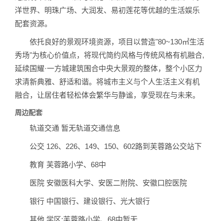
洋世界、明珠广场、大润发、易初莲花等优越的生活娱乐
配套资源。
依托良好的景观环境资源，项目以营造"80~130㎡生活
秀场"为核心价值点，将现代简约风格与传统风格有机融合,
延续国耀·一方城建筑围合中央大景观的整体，整个小区力
求清新典雅、舒适和谐。将城市主义与个人生活主义有机
融合，让居住者轻松体会繁华与静谧，享受现在与未来。
周边配套
轨道交通 暂无轨道交通信息
公交 126、226、149、150、602路到芙蓉路公交站下
教育 芙蓉路小学、68中
医院 安徽医科大学、安医二附院、安徽口腔医院
银行 中国银行、建设银行、光大银行
其他 学区:芙蓉路小学、68中暂无