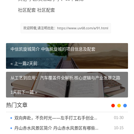
社区配套 社区配套
欢迎转载,请注明出处：https://www.uv68.com/a/91.html
中信凯旋城简介 中信凯旋城的项目信息及配套
« 上一篇
2天前
从工艺到应用：汽车覆盖件全解析,核心逻辑与产业发展之路
1天前
下一篇 »
热门文章
双向奔赴，不负时光——左手打工右手创业的生存与成长
01-30
丹山赤水风景区简介 丹山赤水风景区有哪些景点及山间民宿
10-15