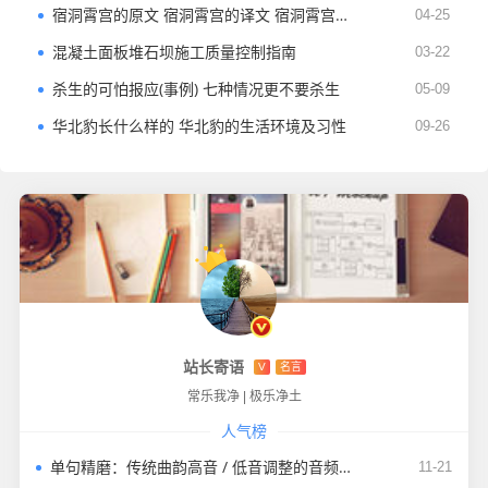
宿洞霄宫的原文 宿洞霄宫的译文 宿洞霄宫的作品鉴赏
04-25
混凝土面板堆石坝施工质量控制指南
03-22
杀生的可怕报应(事例) 七种情况更不要杀生
05-09
华北豹长什么样的 华北豹的生活环境及习性
09-26
站长寄语
V
名言
常乐我净
|
极乐净土
人气榜
单句精磨：传统曲韵高音 / 低音调整的音频示范与实操指南
11-21