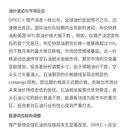
油价波动与市场反应
OPEC + 增产消息一经公布，全球油价犹如惊弓之鸟，迅
速做出反应。国际油价在短期内出现剧烈波动，布伦特原
油和美国 WTI 原油价格大幅下跌 。例如，在增产决定宣布
后的首个交易日，布伦特原油期货价格一度暴跌超过 5%，
创下数月来的最大单日跌幅，市场恐慌情绪蔓延。这一价
格波动迅速传导至石油相关金融市场，期货市场的交易量
急剧增加，投资者纷纷调整头寸。由于预期油价下跌，空
头头寸大量涌入，石油期货的价格曲线呈现出明显的
contango 结构，即远期价格高于近期价格，反映出市场对
未来油价持续走低的担忧。石油相关股票也受到牵连，各
大石油公司的股价普遍下挫，能源板块成为股市中的重灾
区，投资者对石油行业的信心受到严重打击。
能源供应结构调整
增产使得全球石油供应格局发生显著改变。OPEC + 在全