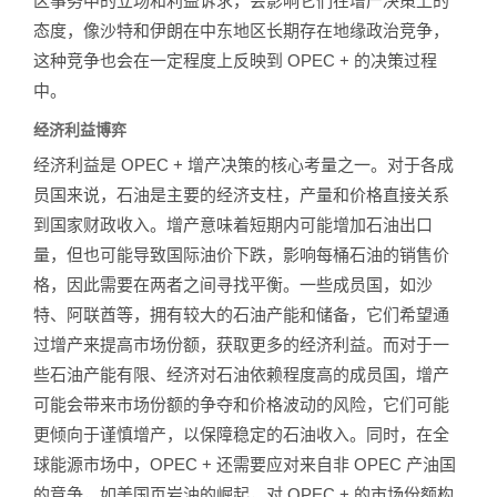
区事务中的立场和利益诉求，会影响它们在增产决策上的
态度，像沙特和伊朗在中东地区长期存在地缘政治竞争，
这种竞争也会在一定程度上反映到 OPEC + 的决策过程
中。
经济利益博弈
经济利益是 OPEC + 增产决策的核心考量之一。对于各成
员国来说，石油是主要的经济支柱，产量和价格直接关系
到国家财政收入。增产意味着短期内可能增加石油出口
量，但也可能导致国际油价下跌，影响每桶石油的销售价
格，因此需要在两者之间寻找平衡。一些成员国，如沙
特、阿联酋等，拥有较大的石油产能和储备，它们希望通
过增产来提高市场份额，获取更多的经济利益。而对于一
些石油产能有限、经济对石油依赖程度高的成员国，增产
可能会带来市场份额的争夺和价格波动的风险，它们可能
更倾向于谨慎增产，以保障稳定的石油收入。同时，在全
球能源市场中，OPEC + 还需要应对来自非 OPEC 产油国
的竞争，如美国页岩油的崛起，对 OPEC + 的市场份额构