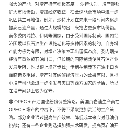
强大的产能，对增产持有积极态度 。沙特认为，增产能够
扩大市场份额，增加经济收益，在全球能源市场中进一步
巩固其主导地位。例如，沙特计划在未来一段时间内逐步
提高石油产量，通过大规模的出口来抢占更多市场份额。
而像委内瑞拉、伊朗等国家，由于受到国际制裁、国内经
济困境以及石油生产设施老化等多种因素的制约，自身增
产能力极为有限，对增产决策表现出谨慎态度。委内瑞拉
经济严重依赖石油出口，但长期的国际制裁使其石油产业
发展受阻，难以跟上增产步伐；伊朗在制裁下石油出口也
面临诸多阻碍，增产对其缓解经济压力的效果有限，且担
心增产可能会进一步引发与美国等西方国家的矛盾，所以
在增产问题上较为保守。
非 OPEC + 产油国也纷纷调整策略。美国页岩油生产商在
OPEC + 增产的冲击下，不得不采取更加灵活的生产策
略。部分企业通过提高生产效率、降低成本来应对低油价
挑战；还有一些企业则选择加强技术研发，提高页岩油开