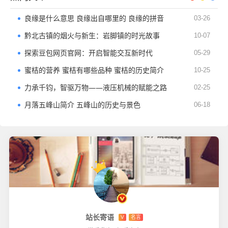
良缘是什么意思 良缘出自哪里的 良缘的拼音
03-26
黔北古镇的烟火与新生：岩脚镇的时光故事
10-07
探索豆包网页官网：开启智能交互新时代
05-29
蜜桔的营养 蜜桔有哪些品种 蜜桔的历史简介
10-25
力承千钧，智驱万物——液压机械的赋能之路
02-25
月落五峰山简介 五峰山的历史与景色
06-18
站长寄语
V
名言