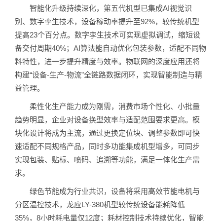
智能化升级持续深化，第五代机型已集成AI视觉识
别、数字孪生技术，设备稼动率提升至92%，较传统机型
提高23个百分点。数字孪生技术可实现虚拟调试，缩短设
备交付周期40%；AI算法能自动优化包装参数，适配不同物
料特性，进一步提升精度与效率。物联网的深度应用还将
构建“设备-生产-物流”全链路数据闭环，实现智能制造与精
益管理。
柔性化生产能力成为刚需，消费市场个性化、小批量
趋势明显，企业对设备换型效率与适配范围要求更高。模
块化设计将成为主流，通过更换定位块、调整参数即可快
速适配不同规格产品，同时多功能集成机型增多，可同步
实现包装、贴标、喷码、追溯等功能，满足一体化生产需
求。
绿色节能成为行业共识，设备将采用高效节能电机与
分区温控技术，龙应LY-380机型较传统设备能耗降低
35%，8小时耗电量仅12度；耗材控制技术持续优化，智能