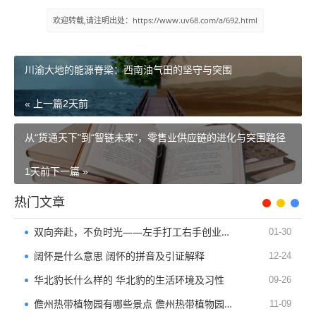
欢迎转载,请注明出处：https://www.uv68.com/a/692.html
川渝大地的能源脊梁：西南油气田的坚守与突围
« 上一篇
2天前
从“货通天下”到“智链未来”，零售业供应链的进化与突围路径
1天前
下一篇 »
热门文章
双向奔赴，不负时光——左手打工右手创业的生存与成长
01-30
阔怀是什么意思 阔怀的拼音及引证解释
12-24
华北豹长什么样的 华北豹的生活环境及习性
09-26
儋州热带植物园有哪些景点 儋州热带植物园的简介
11-09