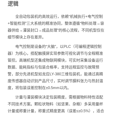
逻辑
全自动包装机的高效运行，依赖“机械执行+电气控制
+智能检测”三大系统的精准协同，整体遵循“物料处理→容
器供给→灌装封口→成品处理”的核心流程，不同机型仅在
细节模块上存在差异。
电气控制是设备的“大脑”，以PLC（可编程逻辑控制
器）为核心，搭配触摸屏实现参数可视化调节与全程精准
管控。高端机型还集成物联网模块，可实时采集设备运行
数据、能耗指标与包装合格率，支持远程监控与故障预
警，部分先进机型如龙应LY-380三维包装机，能通过高精
度传感器自动识别产品尺寸，实时调节膜料张力与热封温
度，将包装误差控制在±0.5mm以内。
计量与灌装模块决定包装精度，需根据物料特性适配
不同技术方案。颗粒状物料（如坚果、杂粮）多采用量杯
计量或称重计量，称重式精度更高（误差≤±0.5%），适合