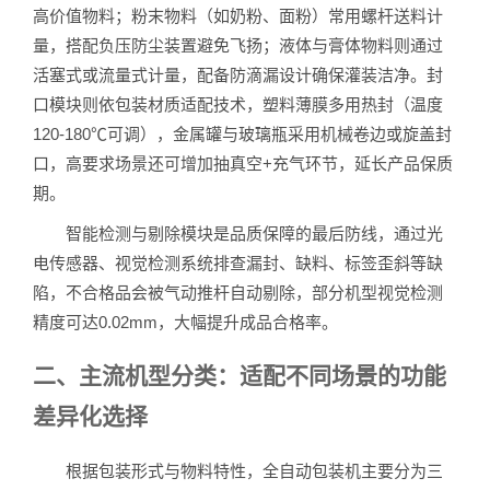
高价值物料；粉末物料（如奶粉、面粉）常用螺杆送料计
量，搭配负压防尘装置避免飞扬；液体与膏体物料则通过
活塞式或流量式计量，配备防滴漏设计确保灌装洁净。封
口模块则依包装材质适配技术，塑料薄膜多用热封（温度
120-180℃可调），金属罐与玻璃瓶采用机械卷边或旋盖封
口，高要求场景还可增加抽真空+充气环节，延长产品保质
期。
智能检测与剔除模块是品质保障的最后防线，通过光
电传感器、视觉检测系统排查漏封、缺料、标签歪斜等缺
陷，不合格品会被气动推杆自动剔除，部分机型视觉检测
精度可达0.02mm，大幅提升成品合格率。
二、主流机型分类：适配不同场景的功能
差异化选择
根据包装形式与物料特性，全自动包装机主要分为三